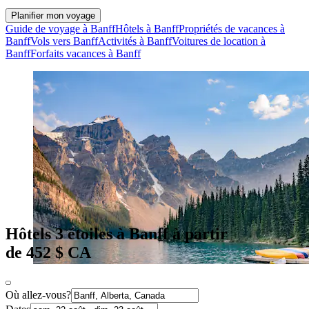
Planifier mon voyage
Guide de voyage à Banff
Hôtels à Banff
Propriétés de vacances à
Banff
Vols vers Banff
Activités à Banff
Voitures de location à
Banff
Forfaits vacances à Banff
Hôtels 3 étoiles à Banff à partir
de 452 $ CA
Où allez-vous?