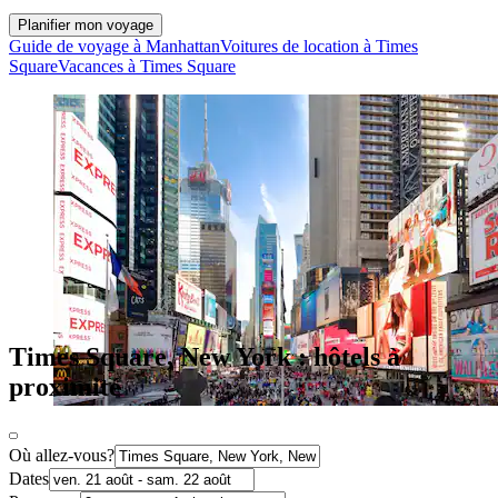
Planifier mon voyage
Guide de voyage à Manhattan
Voitures de location à Times
Square
Vacances à Times Square
Times Square, New York : hôtels à
proximité
Où allez-vous?
Dates