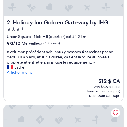
Holiday Inn Golden Gateway by IHG
2. Holiday Inn Golden Gateway by IHG
Hébergement
3.5 étoiles
Union Square : Nob Hill (quartier) est à 1,2 km
9.0
9,0/10
Merveilleux
(6 137 avis)
sur
«
« Voir mon précédent avis, nous y passons 4 semaines par an
10,
V
depuis 4 à 5 ans, et sur la durée, ça tient la route au niveau
Merveilleux,
o
propreté et entretien, ainsi que les équipement. »
(6 137 avis)
i
Esther
r
Afficher moins
m
Le
212 $ CA
o
prix
249 $ CA au total
n
est
(taxes et frais compris)
p
de
Du 31 août au 1 sept.
r
212 $ CA
é
Club Quarters Hotel Embarcadero, San Francisco
c
é
d
e