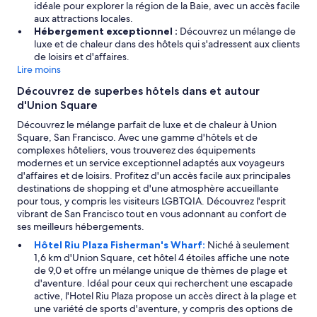
idéale pour explorer la région de la Baie, avec un accès facile
a
o
aux attractions locales.
v
u
Hébergement exceptionnel :
Découvrez un mélange de
o
s
luxe et de chaleur dans des hôtels qui s'adressent aux clients
n
r
de loisirs et d'affaires.
s
i
Lire moins
e
s
u
q
Découvrez de superbes hôtels dans et autour
l
u
d'Union Square
e
e
p
Découvrez le mélange parfait de luxe et de chaleur à Union
z
r
Square, San Francisco. Avec une gamme d'hôtels et de
d
i
complexes hôteliers, vous trouverez des équipements
e
v
modernes et un service exceptionnel adaptés aux voyageurs
v
i
d'affaires et de loisirs. Profitez d'un accès facile aux principales
o
l
destinations de shopping et d'une atmosphère accueillante
u
è
pour tous, y compris les visiteurs LGBTQIA. Découvrez l'esprit
s
g
vibrant de San Francisco tout en vous adonnant au confort de
r
e
ses meilleurs hébergements.
e
d
t
Hôtel Riu Plaza Fisherman's Wharf:
Niché à seulement
e
r
1,6 km d'Union Square, cet hôtel 4 étoiles affiche une note
s
o
de 9,0 et offre un mélange unique de thèmes de plage et
é
u
d'aventure. Idéal pour ceux qui recherchent une escapade
j
v
active, l'Hotel Riu Plaza propose un accès direct à la plage et
o
e
une variété de sports d'aventure, y compris des options de
u