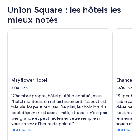
o
s’appliquer.
e
e
a
n
s
Union Square : les hôtels les
p
u
n
e
t
t
e
mieux notés
s
i
v
l
t
o
r
t
i
n
Mayflower Hotel
Chancellor 
a
r
r
n
i
è
r
e
m
s
é
l
e
s
g
.
n
y
u
P
t
m
l
r
d
p
i
o
e
a
e
b
m
t
Mayflower Hotel
Chancellor
r
a
a
h
»
b
n
8/10
Bien
10/10
Excelle
i
l
d
q
"Chambre propre, hôtel plutôt bien situé, mais
"Super Hôte
e
e
u
l'hôtel mériterait un rafraichissement, l'aspect est
câble car di
m
r
e
très vieillot peut rebuter. De plus, le choix lors du
déjeuner mai
e
u
»
petit déjeuner est assez limité, et la salle n'est pas
nous reveno
n
n
très grande et peut facilement être remplie si
le même hôt
t
é
vous arrivez à l'heure de pointe."
soucis avec
l
t
Lire moins
Lire moins
e
a
p
g