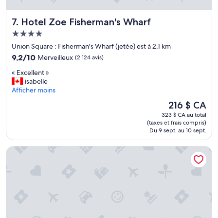
n
i
Hotel Zoe Fisherman's Wharf
7. Hotel Zoe Fisherman's Wharf
o
n
Hébergement
s
4.0 étoiles
Union Square : Fisherman's Wharf (jetée) est à 2,1 km
q
9.2
u
9,2/10
Merveilleux
(2 124 avis)
sur
a
«
« Excellent »
10,
r
E
isabelle
Merveilleux,
e
x
Afficher moins
(2 124 avis)
a
c
n
Le
216 $ CA
e
d
prix
323 $ CA au total
l
P
est
(taxes et frais compris)
l
o
de
Du 9 sept. au 10 sept.
e
w
216 $ CA
n
e
Chancellor Hotel on Union Square
t
l
»
l
c
a
b
l
e
-