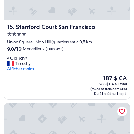
p
p
r
a
e
.
,
M
Stanford Court San Francisco
16. Stanford Court San Francisco
a
a
v
i
Hébergement
e
s
4.0 étoiles
Union Square : Nob Hill (quartier) est à 0,5 km
c
i
p
9.0
l
9,0/10
Merveilleux
(1 559 avis)
l
sur
m
«
« Old sch »
e
10,
a
O
Timothy
i
Merveilleux,
n
l
Afficher moins
n
(1 559 avis)
q
d
s
u
Le
187 $ CA
s
d
e
prix
283 $ CA au total
c
’
u
est
(taxes et frais compris)
h
a
n
de
Du 31 août au 1 sept.
»
c
e
187 $ CA
t
s
YOTEL San Francisco
i
a
v
l
i
l
t
e
é
d