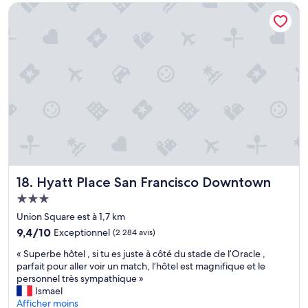
p
e
Hyatt Place San Francisco Downtown
i
o
a
b
n
d
i
g
a
l
…
p
i
)
t
t
.
é
é
D
e
d
e
p
e
s
o
p
p
u
a
e
r
y
t
l
e
i
e
r
t
s
Hyatt Place San Francisco Downtown
18. Hyatt Place San Francisco Downtown
e
s
c
n
Hébergement
c
l
e
a
i
3.0 étoiles
Union Square est à 1,7 km
s
d
e
9.4
p
9,4/10
Exceptionnel
(2 284 avis)
e
n
sur
è
a
t
«
« Superbe hôtel , si tu es juste à côté du stade de l’Oracle ,
10,
c
u
s
S
parfait pour aller voir un match, l’hôtel est magnifique et le
Exceptionnel,
e
x
.
u
personnel très sympathique »
(2 284 avis)
s
a
»
p
Ismael
e
n
e
Afficher moins
t