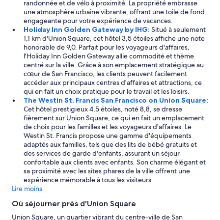
r
randonnée et de vélo à proximité. La propriété embrasse
r
a
une atmosphère urbaine vibrante, offrant une toile de fond
n
v
engageante pour votre expérience de vacances.
e
e
Holiday Inn Golden Gateway by IHG:
Situé à seulement
r
c
1,1 km d'Union Square, cet hôtel 3,5 étoiles affiche une note
a
u
honorable de 9,0. Parfait pour les voyageurs d'affaires,
u
n
l'Holiday Inn Golden Gateway allie commodité et thème
c
e
centré sur la ville. Grâce à son emplacement stratégique au
o
v
cœur de San Francisco, les clients peuvent facilement
u
u
accéder aux principaux centres d'affaires et attractions, ce
r
e
qui en fait un choix pratique pour le travail et les loisirs.
s
s
The Westin St. Francis San Francisco on Union Square:
d
u
Cet hôtel prestigieux 4,5 étoiles, noté 8,8, se dresse
e
r
fièrement sur Union Square, ce qui en fait un emplacement
n
p
de choix pour les familles et les voyageurs d'affaires. Le
o
a
Westin St. Francis propose une gamme d'équipements
s
r
adaptés aux familles, tels que des lits de bébé gratuits et
v
k
des services de garde d'enfants, assurant un séjour
o
i
confortable aux clients avec enfants. Son charme élégant et
y
n
sa proximité avec les sites phares de la ville offrent une
a
g
expérience mémorable à tous les visiteurs.
g
…
Lire moins
e
»
s
Où séjourner près d'Union Square
.
Union Square, un quartier vibrant du centre-ville de San
»