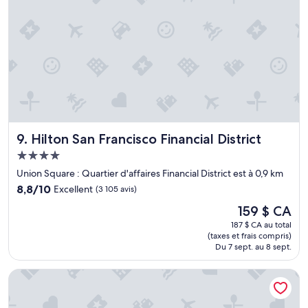
,
r
l
p
a
o
q
r
u
t
a
w
l
i
i
t
t
h
é
B
d
A
Hilton San Francisco Financial District
9. Hilton San Francisco Financial District
e
R
l
Hébergement
T
a
.
4.0 étoiles
Union Square : Quartier d'affaires Financial District est à 0,9 km
l
A
8.8
i
8,8/10
Excellent
(3 105 avis)
b
sur
t
l
Le
159 $ CA
10,
e
o
prix
Excellent,
r
187 $ CA au total
c
est
(taxes et frais compris)
(3 105 avis)
i
k
de
Du 7 sept. au 8 sept.
e
a
159 $ CA
e
w
The Marker Union Square San Francisco
t
a
l
y
a
f