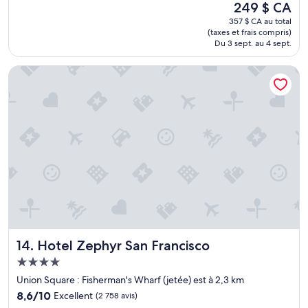
u
Le
249 $ CA
d
10,
r
prix
e
Exceptionnel,
357 $ CA au total
i
est
p
(taxes et frais compris)
(3 039 avis)
n
de
Du 3 sept. au 4 sept.
r
g
249 $ CA
i
.
s
Hotel Zephyr San Francisco
»
e
d
e
c
o
u
r
a
n
t
e
t
u
Hotel Zephyr San Francisco
n
14. Hotel Zephyr San Francisco
e
Hébergement
c
4.0 étoiles
Union Square : Fisherman's Wharf (jetée) est à 2,3 km
a
f
8.6
8,6/10
Excellent
(2 758 avis)
e
sur