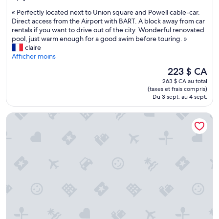
sur
,
i
«
« Perfectly located next to Union square and Powell cable-car.
10,
a
s
P
Direct access from the Airport with BART. A block away from car
Excellent,
i
p
e
rentals if you want to drive out of the city. Wonderful renovated
(3 415 avis)
n
o
r
pool, just warm enough for a good swim before touring. »
s
n
f
claire
i
i
e
Afficher moins
q
b
c
u
l
Le
223 $ CA
t
e
e
prix
263 $ CA au total
l
l
»
est
(taxes et frais compris)
y
e
de
Du 3 sept. au 4 sept.
l
s
223 $ CA
o
é
Hotel Zoe Fisherman's Wharf
c
q
a
u
t
i
e
p
d
e
n
m
e
e
x
n
t
t
t
.
o
»
U