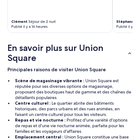
l
e
u
é
s
l
b
e
Clément
Séjour de 2 nuit
Stéphane
Séj
e
v
Publié il y a 16 heures
Publié il y a 2
l
é
h
e
o
t
En savoir plus sur Union
t
u
e
n
Square
l
e
d
v
Principales raisons de visiter Union Square
a
u
n
e
Scène de magasinage vibrante :
Union Square est
s
o
réputée pour ses diverses options de magasinage,
l
c
proposant des boutiques haut de gamme et des chaînes de
e
é
détaillants populaires.
q
a
Centre culturel :
Le quartier abrite des bâtiments
u
n
historiques, des parcs urbains et des rues animées, en
e
s
faisant un centre culturel pour tous les visiteurs.
l
i
Repas et vie nocturne :
Profitez d'une variété d'options
n
n
de repas et d'une vie nocturne animée, parfaite pour les
o
o
familles et les voyageurs d'affaires.
u
n
Emplacement central :
Union Square constitue une base
s
v