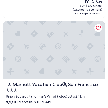
u
191 $ CA
u
prix
l
292 $ CA au total
n
est
r
(taxes et frais compris)
p
de
e
Du 8 sept. au 9 sept.
e
191 $ CA
n
u
o
Marriott Vacation Club®, San Francisco
p
v
e
a
t
t
i
e
t
d
e
p
,
o
m
o
a
l
i
,
s
j
p
u
r
s
o
t
Marriott Vacation Club®, San Francisco
12. Marriott Vacation Club®, San Francisco
p
w
r
Hébergement
a
e
3.0 étoiles
r
Union Square : Fisherman's Wharf (jetée) est à 2,1 km
e
m
9.2
t
9,2/10
Merveilleux
(1 378 avis)
e
sur
b