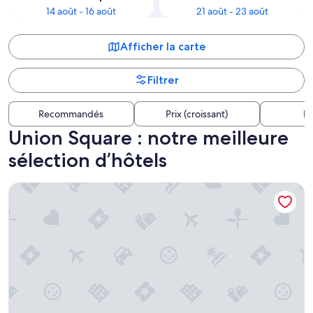
14 août - 16 août
21 août - 23 août
Afficher la carte
Filtrer
Recommandés
Prix (croissant)
Di
Union Square : notre meilleure
sélection d’hôtels
Hotel Riu Plaza Fisherman's Wharf