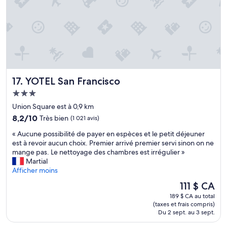
s
e
d
p
i
e
s
t
p
i
o
t
n
d
i
é
b
j
YOTEL San Francisco
17. YOTEL San Francisco
l
e
e
u
Hébergement
s
n
3.0 étoiles
Union Square est à 0,9 km
(
e
8.2
8,2/10
Très bien
(1 021 avis)
b
r
sur
i
a
«
« Aucune possibilité de payer en espèces et le petit déjeuner
10,
l
v
A
est à revoir aucun choix. Premier arrivé premier servi sinon on ne
Très
l
e
u
mange pas. Le nettoyage des chambres est irrégulier »
bien,
a
c
c
Martial
(1 021 avis)
r
u
u
Afficher moins
d
n
n
,
e
Le
111 $ CA
e
p
o
prix
189 $ CA au total
p
i
f
est
(taxes et frais compris)
o
n
f
de
Du 2 sept. au 3 sept.
s
g
r
111 $ CA
s