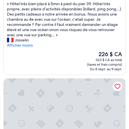
«
« Hôtel très bien placé à 5min à pied du pier 39. Hôtel très
t
10,
H
propre, avec pleins d’activités disponibles (billard, ping pong…).
i
Excellent,
ô
Des petits cadeaux a notre arrivée en bonus. Nous avions une
è
(2 758 avis)
t
chambre au 4e avec vue sur l’océan, c’etait super. Je
r
e
recommande !! Par contre il faut vraiment demander un étage
e
l
élevé et une vue océan sinon vous risquez de vous retrouver
a
t
avec une vue sur parking… »
u
r
Josselin
r
è
Afficher moins
a
s
i
Le
226 $ CA
b
t
prix
323 $ CA au total
i
é
est
(taxes et frais compris)
e
t
de
Du 8 sept. au 9 sept.
n
é
226 $ CA
p
u
Hyatt Regency San Francisco
l
n
a
p
c
l
é
u
à
s
5
.
m
S
i
a
n
l
à
l