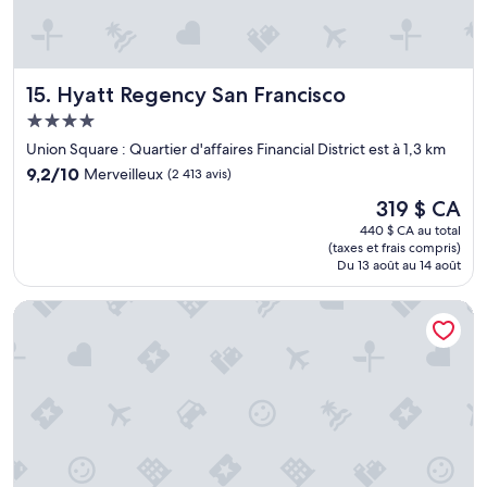
p
e
i
d
e
e
d
s
Hyatt Regency San Francisco
15. Hyatt Regency San Francisco
d
p
u
o
Hébergement
p
r
4.0 étoiles
Union Square : Quartier d'affaires Financial District est à 1,3 km
i
t
9.2
e
9,2/10
e
Merveilleux
(2 413 avis)
sur
r
t
Le
319 $ CA
10,
3
p
prix
Merveilleux,
9
440 $ CA au total
i
est
(taxes et frais compris)
(2 413 avis)
.
s
de
Du 13 août au 14 août
H
c
319 $ CA
ô
i
Stanford Court San Francisco
t
n
e
e
l
s
t
u
r
p
è
e
s
r
p
s
r
y
o
m