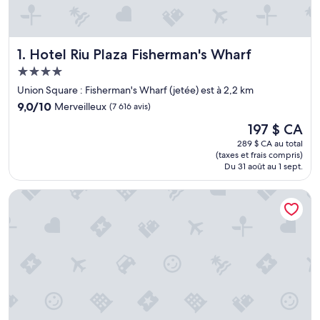
Hotel Riu Plaza Fisherman's Wharf
1. Hotel Riu Plaza Fisherman's Wharf
Hébergement
4.0 étoiles
Union Square : Fisherman's Wharf (jetée) est à 2,2 km
9.0
9,0/10
Merveilleux
(7 616 avis)
sur
Le
197 $ CA
10,
prix
Merveilleux,
289 $ CA au total
est
(taxes et frais compris)
(7 616 avis)
de
Du 31 août au 1 sept.
197 $ CA
Holiday Inn Golden Gateway by IHG