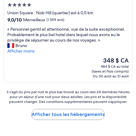
p
s
c
p
Hébergement
r
u
u
o
e
5.0 étoiles
Union Square : Nob Hill (quartier) est à 0,5 km
r
e
u
m
l
9.0
i
9,0/10
Merveilleux
(1 559 avis)
r
i
’
sur
l
a
e
«
« Personnel gentil et attentionné, vue de la suite exceptionnel.
o
10,
p
l
r
P
Probablement le plus bel hotel dans lequel nous avons eu le
c
Merveilleux,
a
l
s
e
privilège de séjourner au cours de nos voyages. »
é
(1 559 avis)
r
e
e
r
Bruno
a
f
r
r
s
Afficher moins
n
a
v
v
o
,
i
o
Le
348 $ CA
i
n
c
t
i
prix
s
484 $ CA au total
n
’
!
r
est
i
(taxes et frais compris)
e
e
»
u
de
Du 30 août au 31 août
n
l
t
n
348 $ CA
o
g
a
m
n
e
i
a
Il
Il s’agit du prix par nuit le plus bas trouvé au cours des 24 dernières heures
o
n
t
t
pour un séjour d’une nuit pour deux adultes. Les prix et la disponibilité
s’agit
n
t
s
peuvent changer. Des conditions supplémentaires peuvent s’appliquer.
c
du
n
i
u
h
prix
e
l
p
,
par
Afficher tous les hébergements
m
e
e
l
nuit
a
t
r
’
le
n
a
.
h
plus
g
t
J
ô
bas