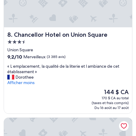
c
a
r
.
D
i
Chancellor Hotel on Union Square
8. Chancellor Hotel on Union Square
r
e
Hébergement
c
3.5 étoiles
Union Square
t
9.2
9,2/10
Merveilleux
(3 385 avis)
a
sur
c
«
« L emplacement, la qualité de la literie et l ambiance de cet
10,
c
L
établissement »
Merveilleux,
e
e
Dorothee
(3 385 avis)
s
m
Afficher moins
s
p
f
Le
144 $ CA
l
r
prix
170 $ CA au total
a
o
est
(taxes et frais compris)
c
m
de
Du 16 août au 17 août
e
t
144 $ CA
m
h
Hilton San Francisco Financial District
e
e
n
A
t
i