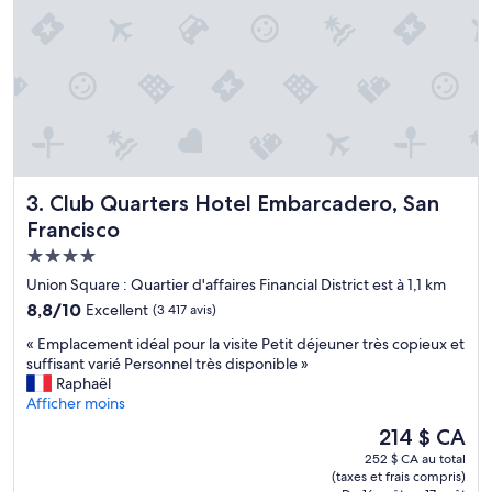
n
t
a
v
i
s
,
n
o
u
Club Quarters Hotel Embarcadero, San Francisco
3. Club Quarters Hotel Embarcadero, San
s
y
Francisco
p
Hébergement
a
4.0 étoiles
s
Union Square : Quartier d'affaires Financial District est à 1,1 km
s
8.8
8,8/10
Excellent
(3 417 avis)
o
sur
n
«
« Emplacement idéal pour la visite Petit déjeuner très copieux et
10,
s
E
suffisant varié Personnel très disponible »
Excellent,
4
m
Raphaël
(3 417 avis)
s
p
Afficher moins
e
l
Le
214 $ CA
m
a
prix
a
252 $ CA au total
c
est
(taxes et frais compris)
i
e
de