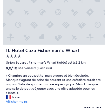
»
r
i
v
e
o
u
t
o
f
t
h
Hotel Caza Fisherman´s Wharf
11. Hotel Caza Fisherman´s Wharf
e
c
Hébergement
i
4.0 étoiles
Union Square : Fisherman's Wharf (jetée) est à 2,2 km
t
9.0
9,0/10
Merveilleux
(3 685 avis)
y
sur
.
«
« Chambre un peu petite, mais propre et bien équipée.
10,
W
C
Manque flagrant de prise de courant et une cafetière aurait été
Merveilleux,
o
h
un plus. Salle de sport et piscine super sympa. Mais il manque
(3 685 avis)
n
a
une salle de petit déjeuner avec une offre adaptée pour les
d
m
clients. »
e
b
lionel
r
r
Afficher moins
f
e
Le