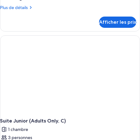
Plus
Plus de détails
de
détails
Afficher les prix
pour
Suite
(Swim-
Up,
C)
Suite Junior (Adults Only, C)
1 chambre
3 personnes