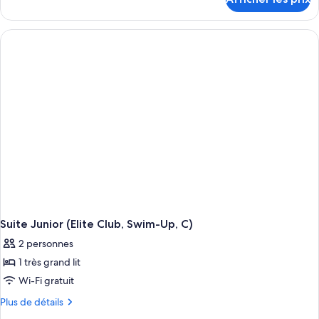
pour
Suite
Junior,
vue
sur
le
jardin
(Elite
Club,
C)
Suite Junior (Elite Club, Swim-Up, C)
2 personnes
1 très grand lit
Wi-Fi gratuit
Plus
Plus de détails
de