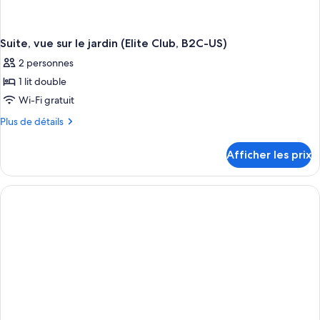
Suite, vue sur le jardin (Elite Club, B2C-US)
2 personnes
1 lit double
Wi-Fi gratuit
Plus
Plus de détails
de
détails
Afficher les prix
pour
Suite,
vue
sur
le
jardin
(Elite
Club,
B2C-
US)