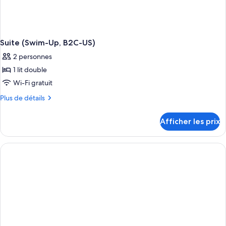
Suite (Swim-Up, B2C-US)
2 personnes
1 lit double
Wi-Fi gratuit
Plus
Plus de détails
de
détails
Afficher les prix
pour
Suite
(Swim-
Up,
B2C-
US)