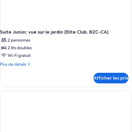
Suite Junior, vue sur le jardin (Elite Club, B2C-CA)
2 personnes
2 lits doubles
Wi-Fi gratuit
Plus
Plus de détails
de
détails
Afficher les prix
pour
Suite
Junior,
vue
sur
le
jardin
(Elite
Club,
B2C-