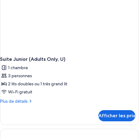
Suite Junior (Adults Only, U)
1 chambre
3 personnes
2 lits doubles ou 1 très grand lit
Wi-Fi gratuit
Plus
Plus de détails
de
détails
Afficher les prix
pour
Suite
Junior
(Adults