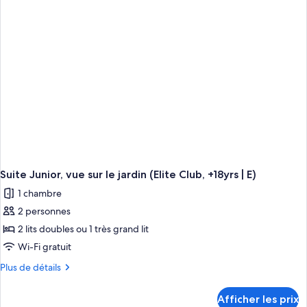
sur
le
jardin
(E)
Suite Junior, vue sur le jardin (Elite Club, +18yrs | E)
1 chambre
2 personnes
2 lits doubles ou 1 très grand lit
Wi-Fi gratuit
Plus
Plus de détails
de
détails
Afficher les prix
pour