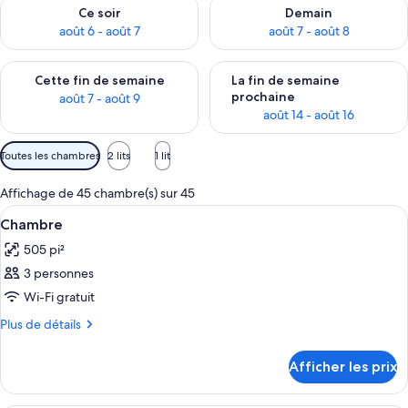
Vérifier la disponibilité pour ce soir août 6 - août 7
Vérifier la disponibilité pour 
Ce soir
Demain
août 6 - août 7
août 7 - août 8
Vérifier la disponibilité pour cette fin de semaine août 7 - aoû
Vérifier la disponibilité pour 
Cette fin de semaine
La fin de semaine
prochaine
août 7 - août 9
août 14 - août 16
Filtres
Toutes les chambres
2 lits
1 lit
disponibles
pour
Affichage de 45 chambre(s) sur 45
les
Afficher
Minibar, coffre-fort pour ordinateur 
1
Chambre
chambres
toutes
505 pi²
les
3 personnes
photos
pour
Wi-Fi gratuit
ce
Plus
Plus de détails
type
de
détails
de
Afficher les prix
pour
chambre :
Chambre
Chambre