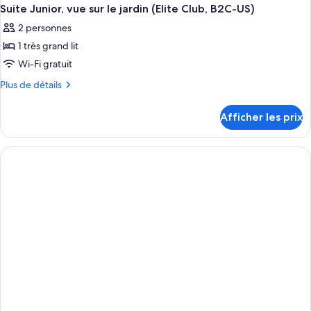
Suite Junior, vue sur le jardin (Elite Club, B2C-US)
2 personnes
1 très grand lit
Wi-Fi gratuit
Plus
Plus de détails
de
détails
Afficher les prix
pour
Suite
Junior,
vue
sur
le
jardin
(Elite
Club,
B2C-
US)