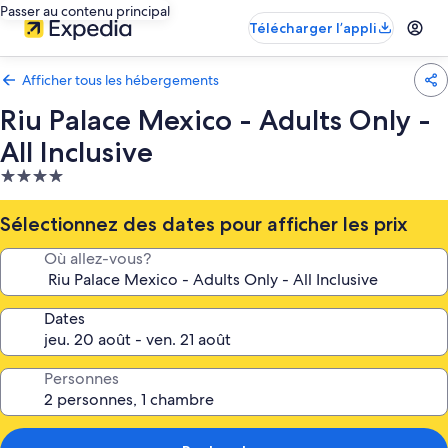
Passer au contenu principal
Télécharger l’appli
Afficher tous les hébergements
Riu Palace Mexico - Adults Only -
All Inclusive
Hébergement
4.0 étoiles
Sélectionnez des dates pour afficher les prix
Où allez-vous?
Dates
Personnes