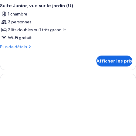
Suite Junior, vue sur le jardin (U)
1 chambre
3 personnes
2 lits doubles ou 1 très grand lit
Wi-Fi gratuit
Plus
Plus de détails
de
détails
Afficher les prix
pour
Suite
Junior,
vue
sur
le
jardin
(U)