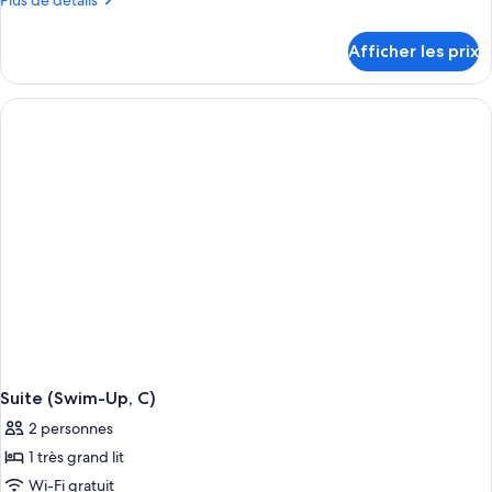
Plus de détails
de
détails
Afficher les prix
pour
Suite,
vue
sur
le
jardin
(Elite
Club,
C)
Suite (Swim-Up, C)
2 personnes
1 très grand lit
Wi-Fi gratuit