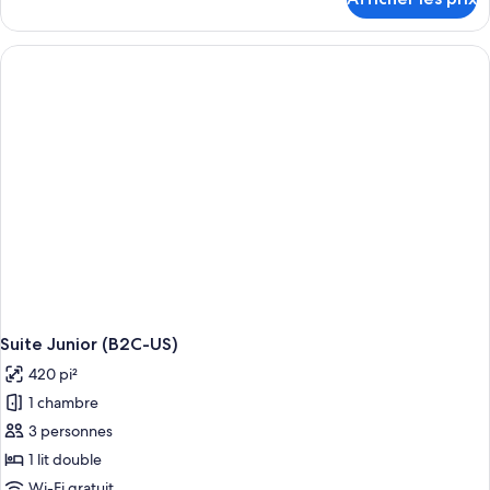
pour
Suite
Suite
Junior
Junior
Suite Junior (B2C-US)
420 pi²
1 chambre
3 personnes
1 lit double
Wi-Fi gratuit