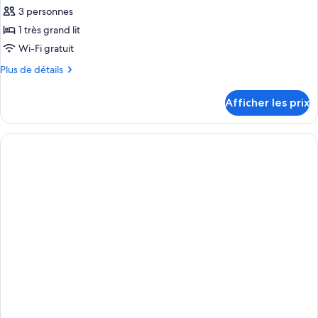
3 personnes
1 très grand lit
Wi-Fi gratuit
Plus
Plus de détails
de
détails
Afficher les prix
pour
Suite
Junior,
vue
sur
le
jardin
(B2C-
US)