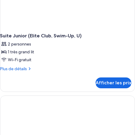
Suite Junior (Elite Club, Swim-Up, U)
2 personnes
1 très grand lit
Wi-Fi gratuit
Plus
Plus de détails
de
détails
Afficher les prix
pour
Suite
Junior
(Elite
Club,
Swim-
Up,
U)