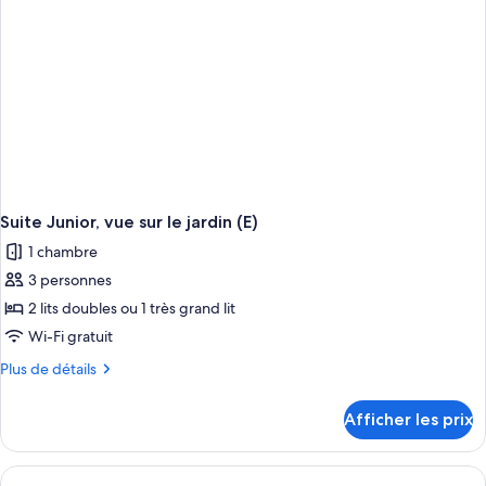
CA)
Suite Junior, vue sur le jardin (E)
1 chambre
3 personnes
2 lits doubles ou 1 très grand lit
Wi-Fi gratuit
Plus
Plus de détails
de
détails
Afficher les prix
pour
Suite
Junior,
vue