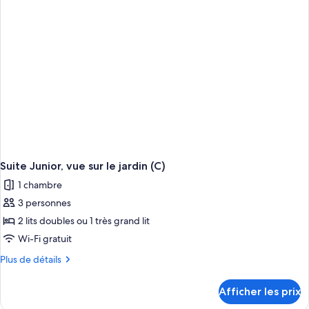
Only,
U)
Suite Junior, vue sur le jardin (C)
1 chambre
3 personnes
2 lits doubles ou 1 très grand lit
Wi-Fi gratuit
Plus
Plus de détails
de
détails
Afficher les prix
pour
Suite