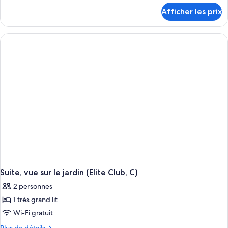
détails
Afficher les prix
pour
Suite
Junior
(Elite
Club,
Swim-
Up,
C)
Suite, vue sur le jardin (Elite Club, C)
2 personnes
1 très grand lit
Wi-Fi gratuit
Plus