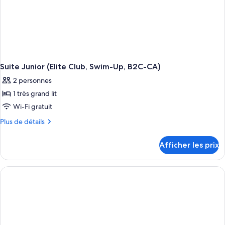
CA)
Suite Junior (Elite Club, Swim-Up, B2C-CA)
2 personnes
1 très grand lit
Wi-Fi gratuit
Plus
Plus de détails
de
détails
Afficher les prix
pour
Suite
Junior
(Elite
Club,
Swim-
Up,
B2C-
CA)