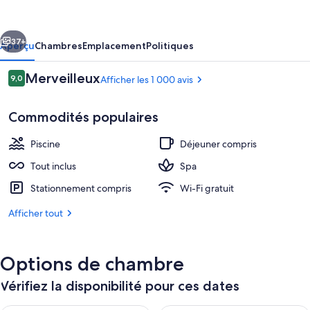
Palace
Mexico
cédent
Suivant
-
37+
Aperçu
Chambres
Emplacement
Politiques
Adults
Avis
Merveilleux
9,0
Afficher les 1 000 avis
Only
9,0 sur 10 –
-
Commodités populaires
All
Inclusive
Piscine
Déjeuner compris
Tout inclus
Spa
Stationnement compris
Wi-Fi gratuit
Réception
Afficher tout
Options de chambre
Vérifiez la disponibilité pour ces dates