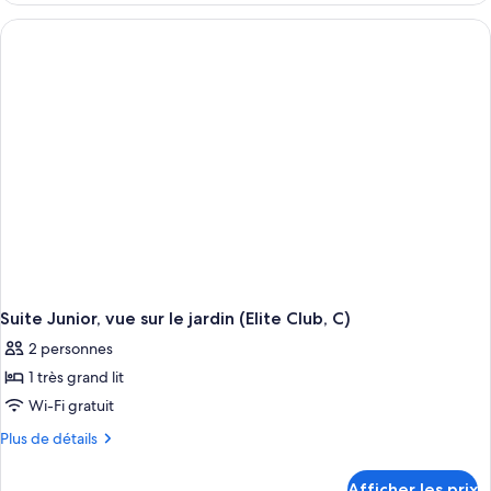
Junior,
vue
sur
le
jardin
(C)
Suite Junior, vue sur le jardin (Elite Club, C)
2 personnes
1 très grand lit
Wi-Fi gratuit
Plus
Plus de détails
de
détails
Afficher les prix