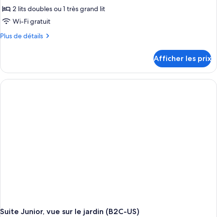
2 lits doubles ou 1 très grand lit
Wi-Fi gratuit
Plus
Plus de détails
de
détails
Afficher les prix
pour
Suite
Junior
(Adults
Only,
C)
Suite Junior, vue sur le jardin (B2C-US)