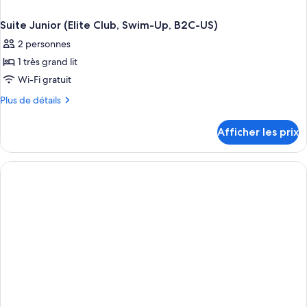
Suite Junior (Elite Club, Swim-Up, B2C-US)
2 personnes
1 très grand lit
Wi-Fi gratuit
Plus
Plus de détails
de
détails
Afficher les prix
pour
Suite
Junior
(Elite
Club,
Swim-
Up,
B2C-
US)