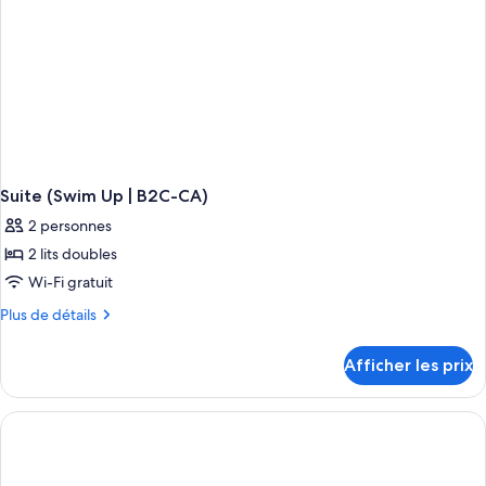
CA)
Suite (Swim Up | B2C-CA)
2 personnes
2 lits doubles
Wi-Fi gratuit
Plus
Plus de détails
de
détails
Afficher les prix
pour
Suite
(Swim
Up
|
B2C-