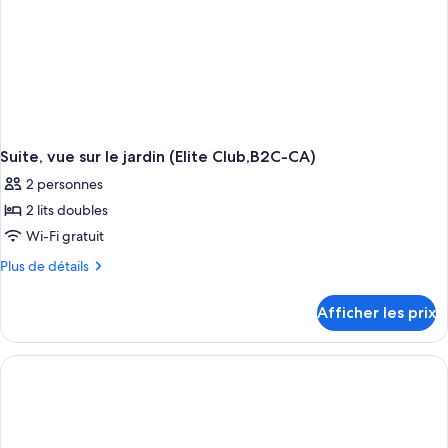
Suite, vue sur le jardin (Elite Club,B2C-CA)
2 personnes
2 lits doubles
Wi-Fi gratuit
Plus
Plus de détails
de
détails
Afficher les prix
pour
Suite,
vue
sur
le
jardin
(Elite
Club,B2C-