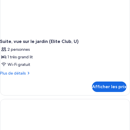
Suite, vue sur le jardin (Elite Club, U)
2 personnes
1 très grand lit
Wi-Fi gratuit
Plus
Plus de détails
de
détails
Afficher les prix
pour
Suite,
vue
sur
le
jardin
(Elite
Club,