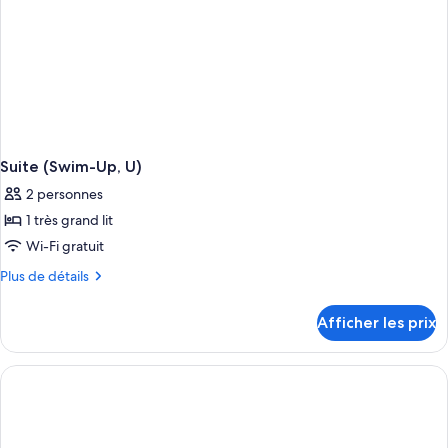
U)
Suite (Swim-Up, U)
2 personnes
1 très grand lit
Wi-Fi gratuit
Plus
Plus de détails
de
détails
Afficher les prix
pour
Suite
(Swim-
Up,
U)