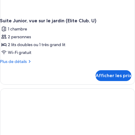
Suite Junior, vue sur le jardin (Elite Club, U)
1 chambre
2 personnes
2 lits doubles ou 1 très grand lit
Wi-Fi gratuit
Plus
Plus de détails
de
détails
Afficher les prix
pour
Suite
Junior,
vue
sur
le
jardin
(Elite
Club,
U)