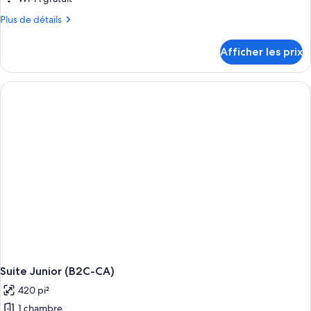
Plus
Plus de détails
de
détails
Afficher les prix
pour
Suite
Junior
(B2C-
US)
Suite Junior (B2C-CA)
420 pi²
1 chambre