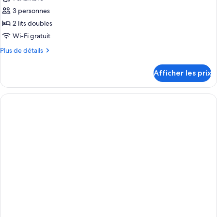
3 personnes
2 lits doubles
Wi-Fi gratuit
Plus
Plus de détails
de
détails
Afficher les prix
pour
Suite
Junior
(B2C-
CA)