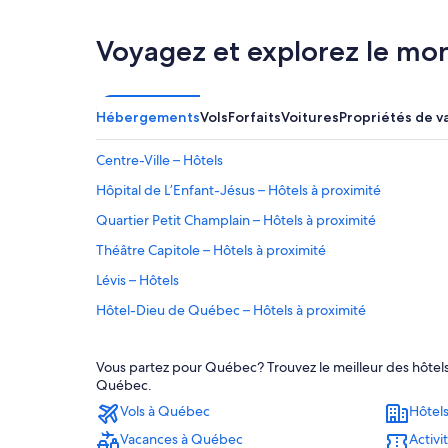
Voyagez et explorez le mo
Hébergements
Vols
Forfaits
Voitures
Propriétés de v
Centre-Ville – Hôtels
Hôpital de L’Enfant-Jésus – Hôtels à proximité
Quartier Petit Champlain – Hôtels à proximité
Théâtre Capitole – Hôtels à proximité
Lévis – Hôtels
Hôtel-Dieu de Québec – Hôtels à proximité
Centre des congrès et d'exposition de Lévis – Hôtels à p
Vous partez pour Québec? Trouvez le meilleur des hôtels
Agora Port de Québec – Hôtels à proximité
Québec.
Place d'Youville – Hôtels à proximité
Vols à Québec
Hôtel
Vieux-Québec – Hôtels
Vacances à Québec
Activ