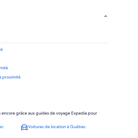
té
imité
à proximité
ôtels à proximité
plus encore grâce aux guides de voyage Expedia pour
 à proximité
 à proximité
ec
Voitures de location à Québec