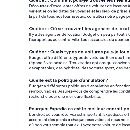
Québec : Comment puis-je trouver les meille
Découvrez d’excellentes offres de voitures de location 
varient selon les dates de voyages et les lieux de pris
la part de tous nos fournisseurs, consultez notre page pr
Québec : Où se trouvent les agences de loca
Il y a des agences de location Budget un peu partout à Q
l’aéroport ou au centre-ville. Les succursales du quartier
Québec : Quels types de voitures puis-je lou
Budget offre différents types de voitures. Bien que l ’i
répond à vos besoins. Trouvez des options qui convienne
décapotables, des hybrides, des voitures sport, des berli
Quelle est la politique d’annulation?
Budget a différentes politiques d’annulation en fonction
remboursables. Assurez-vous de comprendre les condition
recherche pour une meilleure flexibilité.
Pourquoi Expedia.ca est le meilleur endroit p
L’endroit où vous réservez est important. Expedia.ca of
accordant des points à chaque réservation et nous nous
où bon vous semble (par ex. ) avec votre voiture de locat