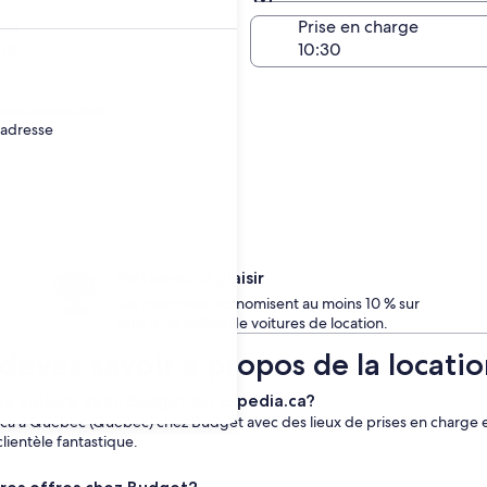
Même que la prise en c
se
Prise en charge
oût
conducteurs aînés.
 adresse
Faites-vous plaisir
Les membres économisent au moins 10 % sur
plus d’un million de voitures de location.
devez savoir à propos de la locati
ne voiture avec Budget sur Expedia.ca?
.ca à Québec (Québec) chez Budget avec des lieux de prises en charge 
clientèle fantastique.