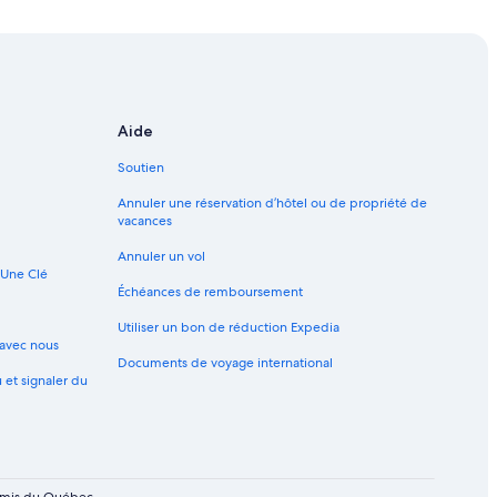
-Québec
Aide
Soutien
Annuler une réservation d’hôtel ou de propriété de
vacances
Annuler un vol
 Une Clé
x-Québec
Échéances de remboursement
ieux-Québec
Utiliser un bon de réduction Expedia
avec nous
Documents de voyage international
u et signaler du
uébec