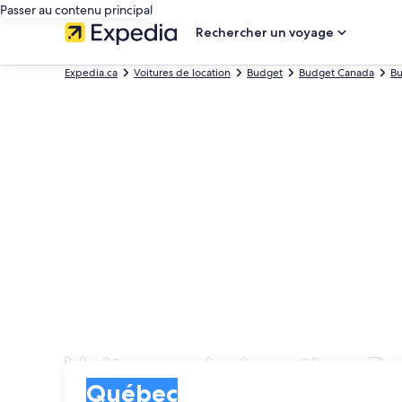
Passer au contenu principal
Rechercher un voyage
Expedia.ca
Voitures de location
Budget
Budget Canada
B
Voitures de location 
Prise en charge
Prise en charge
Québec