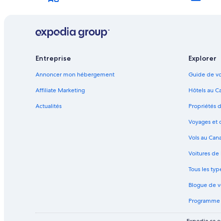
Québec – Hôtels
Citadelle de Québec – Hôtels à proximité
Wyndham Hotels – Québec
Movenpick Hotels & Resorts – Québec
Entreprise
Explorer
Vieux-Québec – Hôtels Fairmont
Annoncer mon hébergement
Guide de vo
Québec – Villas
Affiliate Marketing
Hôtels au C
Québec – Gîtes
Actualités
Propriétés 
Québec – Villas
Voyages et 
Hôtels pour les familles – Vieux-Québec
Vols au Can
Hôtels romantiques – Vieux-Québec
Complexes et hôtels avec spa – Vieux-Québec
Voitures de
Hôtels tout inclus – Québec
Tous les ty
Hôtels abordables – Québec
Blogue de 
Hôtels acceptant les animaux – Québec
Programme d
Hôtels ouverts à la communauté LGBT – Québec