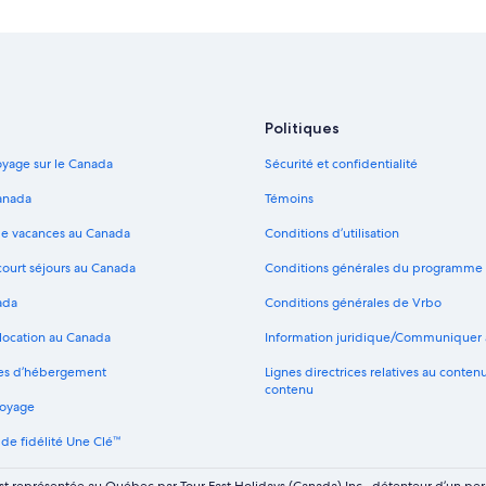
Saint-Sauveur – Hôtels
Porte St. Louis – Hôtels à proximité
Québec – Hôtels Melia
Marriott Hotels & Resorts – Vieux
Politiques
Vieux-Québec – Hôtels 2 étoiles
yage sur le Canada
Sécurité et confidentialité
Québec – Maisons de ville
anada
Témoins
Québec – Auberges de jeunesse
de vacances au Canada
Conditions d’utilisation
Hôtels de luxe – Vieux-Québec
court séjours au Canada
Conditions générales du programme
Hôtels au bord de la plage – Vieu
ada
Conditions générales de Vrbo
Hôtels acceptant les animaux – V
Hôtels historiques – Québec
 location au Canada
Information juridique/Communiquer 
Hôtels tout inclus – Upper Town
pes d’hébergement
Lignes directrices relatives au conten
contenu
Complexes et hôtels avec spa – Q
voyage
Hôtels de luxe – Québec
e fidélité Une Clé™
Hôtels romantiques – Québec