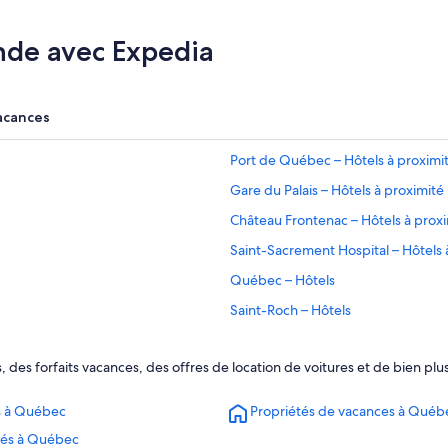
nde avec Expedia
acances
Port de Québec – Hôtels à proximi
Gare du Palais – Hôtels à proximité
Château Frontenac – Hôtels à prox
Saint-Sacrement Hospital – Hôtels 
Québec – Hôtels
Saint-Roch – Hôtels
roximité
Centre des congrès de Québec – H
, des forfaits vacances, des offres de location de voitures et de bien 
Grand Théâtre de Québec – Hôtels
Village Vacances Valcartier – Hôtels
s à Québec
Propriétés de vacances à Québ
Duberger-Les Saules – Hôtels
ités à Québec