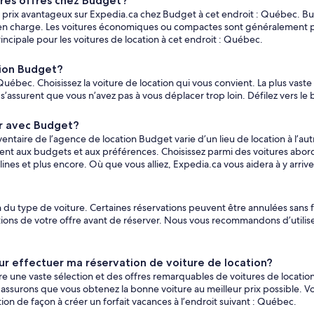
ures offres chez Budget?
à prix avantageux sur Expedia.ca chez Budget à cet endroit : Québec. Bud
es en charge. Les voitures économiques ou compactes sont généralement pl
incipale pour les voitures de location à cet endroit : Québec.
tion Budget?
uébec. Choisissez la voiture de location qui vous convient. La plus vast
 s’assurent que vous n’avez pas à vous déplacer trop loin. Défilez vers le 
er avec Budget?
nventaire de l’agence de location Budget varie d’un lieu de location à l’a
nt aux budgets et aux préférences. Choisissez parmi des voitures aborda
nes et plus encore. Où que vous alliez, Expedia.ca vous aidera à y arrive
 du type de voiture. Certaines réservations peuvent être annulées sans f
s de votre offre avant de réserver. Nous vous recommandons d’utiliser le
our effectuer ma réservation de voiture de location?
fre une vaste sélection et des offres remarquables de voitures de locat
 assurons que vous obtenez la bonne voiture au meilleur prix possible. 
ion de façon à créer un forfait vacances à l’endroit suivant : Québec.