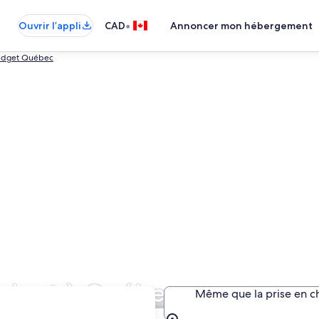
•
Ouvrir l’appli
CAD
Annoncer mon hébergement
udget Québec
Budget à Québec
Même que la prise en c