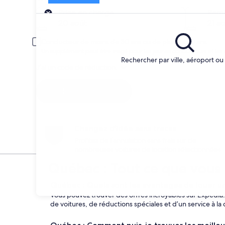
Prise en charge
Prise en charge
Remi
20 août
21 a
Conducteur de moins de 30 ans ou de plus de 70 ans
Un supplément peut être exigé pour les jeunes conducteurs et les 
Rechercher par ville, aéroport ou
J’ai un code de réduction.
Rechercher
Changez d’idée sans tracas
Profitez de l’annulation sans frais sur de
nombreuses voitures de location sélectionnées.
Québec : Tout ce que vous 
Québec : Quels sont les avantages de louer u
Vous pouvez trouver des offres incroyables sur Expedia
de voitures, de réductions spéciales et d’un service à la 