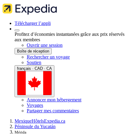
Télécharger l’appli
Profitez d’économies instantanées grâce aux prix réservés
aux membres
Ouvrir une session
Boîte de réception
Rechercher un voyage
Soutien
français · CAD · CA
Annoncer mon hébergement
Voyages
Partager mes commentaires
Mexique
Hôtels
Expedia.ca
Péninsule du Yucatán
Mérida