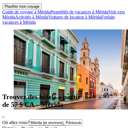
Planifier mon voyage
Guide de voyage à Mérida
Propriétés de vacances à Mérida
Vols vers
Mérida
Activités à Mérida
Voitures de location à Mérida
Forfaits
vacances à Mérida
Trouvez des hôtels à partir
de 57 $ CA – Mérida
Où allez-vous?