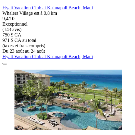
Hyatt Vacation Club at Ka'anapali Beach, Maui
Whalers Village est à 0,8 km
9,4/10
Exceptionnel
(143 avis)
750 $ CA
971 $ CA au total
(taxes et frais compris)
Du 23 août au 24 août
Hyatt Vacation Club at Ka'anapali Beach, Maui