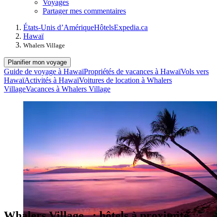
Voyages
Partager mes commentaires
États-Unis d’Amérique
Hôtels
Expedia.ca
Hawaï
Whalers Village
Planifier mon voyage
Guide de voyage à Hawaï
Propriétés de vacances à Hawaï
Vols vers
Hawaï
Activités à Hawaï
Voitures de location à Whalers
Village
Vacances à Whalers Village
Whalers Village, : hôtels à proximité