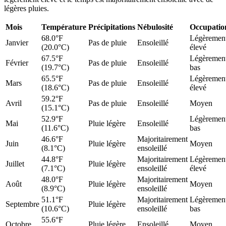
légères pluies.
Mois
Température
Précipitations
Nébulosité
Occupatio
68.0°F
Légèremen
Janvier
Pas de pluie
Ensoleillé
(20.0°C)
élevé
67.5°F
Légèremen
Février
Pas de pluie
Ensoleillé
(19.7°C)
bas
65.5°F
Légèremen
Mars
Pas de pluie
Ensoleillé
(18.6°C)
élevé
59.2°F
Avril
Pas de pluie
Ensoleillé
Moyen
(15.1°C)
52.9°F
Légèremen
Mai
Pluie légère
Ensoleillé
(11.6°C)
bas
46.6°F
Majoritairement
Juin
Pluie légère
Moyen
(8.1°C)
ensoleillé
44.8°F
Majoritairement
Légèremen
Juillet
Pluie légère
(7.1°C)
ensoleillé
élevé
48.0°F
Majoritairement
Août
Pluie légère
Moyen
(8.9°C)
ensoleillé
51.1°F
Majoritairement
Légèremen
Septembre
Pluie légère
(10.6°C)
ensoleillé
bas
55.6°F
Octobre
Pluie légère
Ensoleillé
Moyen