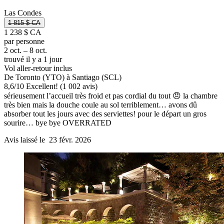
Las Condes
1 815 $ CA
1 238 $ CA
par personne
2 oct. – 8 oct.
trouvé il y a 1 jour
Vol aller-retour inclus
De Toronto (YTO) à Santiago (SCL)
8,6
/
10
Excellent! (1 002 avis)
sérieusement l’accueil très froid et pas cordial du tout 😠 la chambre
très bien mais la douche coule au sol terriblement… avons dû
absorber tout les jours avec des serviettes! pour le départ un gros
sourire… bye bye OVERRATED
Avis laissé le 23 févr. 2026