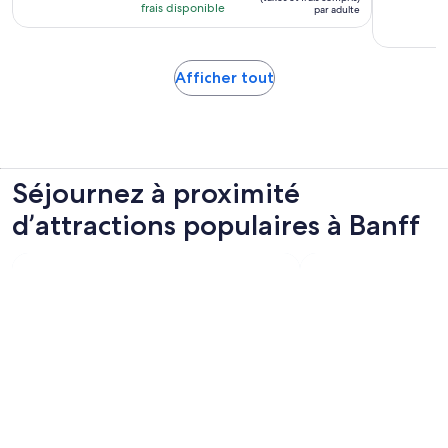
avec
est
frais disponible
par adulte
210 avis
de 164 $ CA.
par
adulte
S’ouvre
Afficher tout
dans
un
nouvel
onglet
Séjournez à proximité
d’attractions populaires à Banff