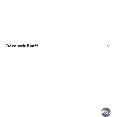
Découvrir Banff
Images
de
la
25
destination