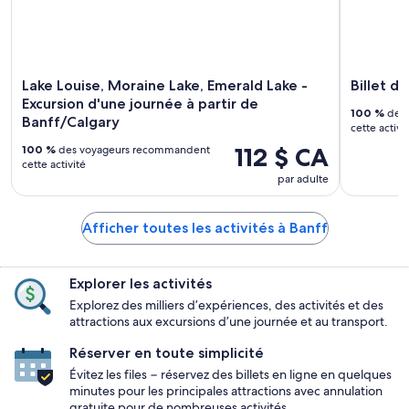
Lake Louise, Moraine Lake, Emerald Lake -
Billet d'
Excursion d'une journée à partir de
100 %
des 
Banff/Calgary
cette activi
112 $ CA
100 %
des voyageurs recommandent
cette activité
par adulte
Afficher toutes les activités à Banff
Explorer les activités
Explorez des milliers d’expériences, des activités et des
attractions aux excursions d’une journée et au transport.
Réserver en toute simplicité
Évitez les files − réservez des billets en ligne en quelques
minutes pour les principales attractions avec annulation
gratuite pour de nombreuses activités.