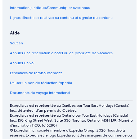
Information juridique/Communiquer avec nous
Banff – Hôtels 4 étoiles
Banff – Hôtels 2 étoiles
Lignes directrices relatives au contenu et signaler du contenu
Banff – Hôtels 3 étoiles
Aide
Banff – Hôtels Motel 6
Soutien
Delta Hotels – Banff
Annuler une réservation d’hôtel ou de propriété de vacances
Wyndham Hotels – Banff
Annuler un vol
Banff – Hôtels Red Carpet Inn
Échéances de remboursement
Hilton Hotels – Banff
Banff – Hôtels Four Seasons
Utiliser un bon de réduction Expedia
Documents de voyage international
Expedia.ca est représentée au Québec par Tour East Holidays (Canada)
Inc., détenteur d’un permis du Québec.
Expedia.ca est représentée au Ontario par Tour East Holidays (Canada)
Inc., 150 King Street West, Suite 336, Toronto, Ontario, M5H 1J9. (Numéro
d’inscription TICO: 1616280)
© Expedia, Inc., société membre d’Expedia Group, 2026. Tous droits
réservés. Expedia et le logo Expedia sont des marques de commerce ou