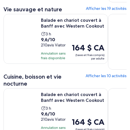
par
Vie sauvage et nature
adulte
Afficher les 19 activités
S’o
Balade en chariot couvert à Banff avec Western Cookout
Explorez l
Balade en chariot couvert à
Banff avec Western Cookout
L’activité
3 h
9.6
9,6/10
dure
sur
210avis Viator
Le
164 $ CA
3 heures
10
prix
Annulation sans
(taxes et frais compris)
avec
est
frais disponible
par adulte
210 avis
de 164 $ CA.
par
Cuisine, boisson et vie
adulte
Afficher les 10 activités
nocturne
S’o
Balade en chariot couvert à Banff avec Western Cookout
Excursion d
Balade en chariot couvert à
Banff avec Western Cookout
L’activité
3 h
9.6
9,6/10
dure
sur
210avis Viator
Le
164 $ CA
3 heures
10
prix
Annulation sans
(taxes et frais compris)