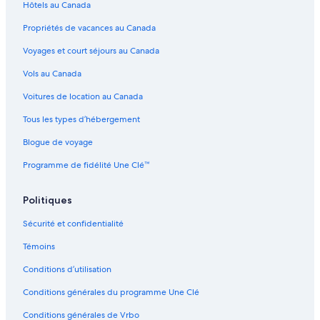
Hôtels au Canada
Hôtels pour les familles – Banff
Propriétés de vacances au Canada
Hôtels pour le ski – Banff
Voyages et court séjours au Canada
Hôtels abordables – Banff
Vols au Canada
Hôtels avec vignoble – Banff
Voitures de location au Canada
Hôtels pour les sports d’aventure – Banff
Tous les types d’hébergement
Hôtels d’affaires – Banff
Blogue de voyage
Hôtels pour les mariages – Banff
Programme de fidélité Une Clé™
Hôtels historiques – Banff
Hôtels pour le golf – Banff
Politiques
Hôtels-Boutiques – Banff
Sécurité et confidentialité
Hôtels-Casino – Banff
Témoins
Hôtels près de boutiques – Banff
Conditions d’utilisation
Complexes et hôtels avec spa – Banff
Conditions générales du programme Une Clé
Hôtels avec Wi-Fi – Banff
Conditions générales de Vrbo
Hôtels tout inclus – Banff