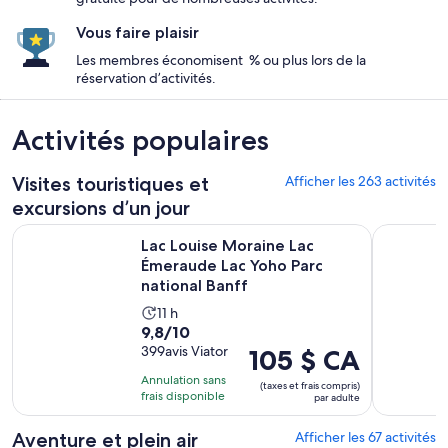
Vous faire plaisir
Les membres économisent % ou plus lors de la
réservation d’activités.
Activités populaires
Visites touristiques et
Afficher les 263 activités
excursions d’un jour
Lac Louise Moraine Lac Émeraude Lac Yoho Parc national Ban
Excursion 
Lac Louise Moraine Lac
Émeraude Lac Yoho Parc
national Banff
L’activité
11 h
9.8
9,8/10
dure
sur
399avis Viator
Le
105 $ CA
11 heures
10
prix
Annulation sans
(taxes et frais compris)
avec
est
frais disponible
par adulte
399 avis
de 105 $ CA.
par
Aventure et plein air
Afficher les 67 activités