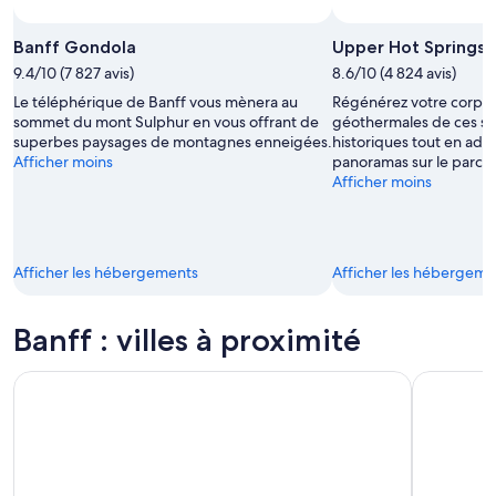
Photo par Banff Lake Louise Tourism
Photo
libre
Banff Gondola
Upper Hot Springs
de
9.4/10 (7 827 avis)
8.6/10 (4 824 avis)
droits
Le téléphérique de Banff vous mènera au
Régénérez votre corps 
prise
sommet du mont Sulphur en vous offrant de
géothermales de ces s
par Banff
superbes paysages de montagnes enneigées.
historiques tout en adm
Lake
Afficher moins
panoramas sur le parc n
Louise
Afficher moins
Tourism
Afficher les hébergements
Afficher les hébergeme
Banff : villes à proximité