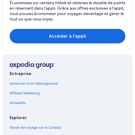
Économisez sur certains hôtels et obtenez le double de points
Banff – Chalets rustiques
en réservant dans l’appli. Grâce aux offres exclusives à l’appli,
vous pouvez économiser pour voyager davantage et gérer le
Banff – Établissements à pavillons
tout où que vous soyez.
Banff – Parcs de vacances
Banff – Appartements
Accéder à l’appli
Banff – Navires de croisière
Banff – Hôtels-résidences
Banff – Hôtels capsules
Banff – Ranchs
Entreprise
Banff – Parcs de caravanes
Annoncer mon hébergement
Banff – Gîtes
Affiliate Marketing
Banff – Villas
Actualités
Banff – Safaris/tentalows
Banff – Motels
Explorer
Banff – Auberges de jeunesse
Guide de voyage sur le Canada
Gare de Banff – Auberges de jeunesse