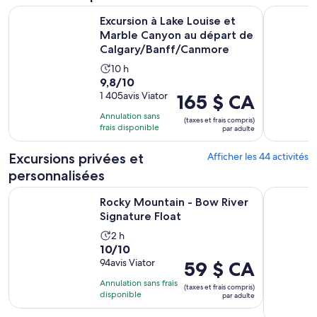
adulte
Excursion à Lake Louise et Marble Canyon au départ de Cal
Excursion d
Excursion à Lake Louise et
Marble Canyon au départ de
Calgary/Banff/Canmore
L’activité
10 h
9.8
9,8/10
dure
sur
1 405avis Viator
Le
165 $ CA
10 heures
10
prix
Annulation sans
(taxes et frais compris)
avec
est
frais disponible
par adulte
1405 avis
de 165 $ CA.
par
Excursions privées et
Afficher les 44 activités
adulte
personnalisées
S’ouvre dans un
Rocky Mountain - Bow River Signature Float
Depuis Ban
Rocky Mountain - Bow River
Signature Float
L’activité
2 h
10.0
10/10
dure
sur
94avis Viator
Le
59 $ CA
2 heures
10
prix
Annulation sans frais
(taxes et frais compris)
avec
est
disponible
par adulte
94 avis
de 59 $ CA.