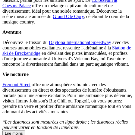
baseball, parfait pour les amateurs de sport. Le
Colosseum at
Caesars Palace
offre un mélange captivant de culture et de
divertissement, idéal pour une soirée romantique. Découvrez la
scène musicale animée du
Grand Ole Opry
, célébrant le cœur de la
musique country.
Aventure
Découvrez le frisson du
Daytona International Speedway
avec des
courses automobiles exaltantes, ressentez l'adrénaline à la
Station de
ski de Breckenridge
en dévalant des pistes immaculées, et profitez
d'une journée amusante à Universal's Volcano Bay, où l'aventure
rencontre le divertissement familial dans un parc aquatique vibrant.
Vie nocturne
Fremont Street
offre une atmosphère vibrante avec des
divertissements en direct et des spectacles de lumière éblouissants,
parfaits pour une soirée excitante. Pour une ambiance plus détendue,
visitez Jimmy Johnson's Big Chill ou Topgolf, où vous pourrez
prendre un verre et profiter d'une ambiance romantique tout en vous
adonnant à des activités amusantes.
*Les distances sont mesurées en ligne droite ; les distances réelles
peuvent varier en fonction de l'itinéraire.
Lire moins