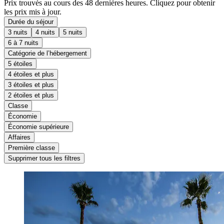
Prix trouvés au cours des 48 dernières heures. Cliquez pour obtenir
les prix mis à jour.
Durée du séjour
3 nuits
4 nuits
5 nuits
6 à 7 nuits
Catégorie de l’hébergement
5 étoiles
4 étoiles et plus
3 étoiles et plus
2 étoiles et plus
Classe
Économie
Économie supérieure
Affaires
Première classe
Supprimer tous les filtres