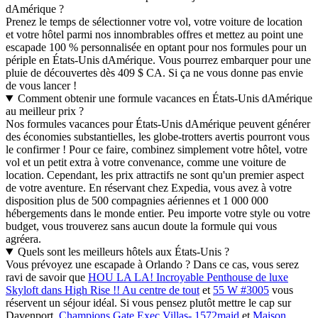
dAmérique ?
Prenez le temps de sélectionner votre vol, votre voiture de location
et votre hôtel parmi nos innombrables offres et mettez au point une
escapade 100 % personnalisée en optant pour nos formules pour un
périple en États-Unis dAmérique. Vous pourrez embarquer pour une
pluie de découvertes dès 409 $ CA. Si ça ne vous donne pas envie
de vous lancer !
Comment obtenir une formule vacances en États-Unis dAmérique
au meilleur prix ?
Nos formules vacances pour États-Unis dAmérique peuvent générer
des économies substantielles, les globe-trotters avertis pourront vous
le confirmer ! Pour ce faire, combinez simplement votre hôtel, votre
vol et un petit extra à votre convenance, comme une voiture de
location. Cependant, les prix attractifs ne sont qu'un premier aspect
de votre aventure. En réservant chez Expedia, vous avez à votre
disposition plus de 500 compagnies aériennes et 1 000 000
hébergements dans le monde entier. Peu importe votre style ou votre
budget, vous trouverez sans aucun doute la formule qui vous
agréera.
Quels sont les meilleurs hôtels aux États-Unis ?
Vous prévoyez une escapade à Orlando ? Dans ce cas, vous serez
ravi de savoir que
HOU LA LA! Incroyable Penthouse de luxe
Skyloft dans High Rise !! Au centre de tout
et
55 W #3005
vous
réservent un séjour idéal. Si vous pensez plutôt mettre le cap sur
Davenport,
Champions Gate Exec Villas- 1572maid
et
Maison