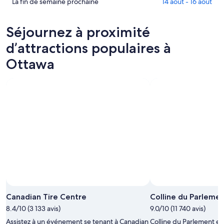
pour
prix
Consultez
La fin de semaine prochaine
14 août - 16 août
ce
à
les
soir,
Ottawa
prix
Séjournez à proximité
8
pour
à Ottawa
août
demain
pour
d’attractions populaires à
-
soir,
la
Ottawa
9
9
fin
août
août
de
-
semaine
10
prochaine,
août
14
août
-
16
août
Canadian Tire Centre
Colline du Parleme
8.4/10 (3 133 avis)
9.0/10 (11 740 avis)
Assistez à un événement se tenant à Canadian
Colline du Parlement es