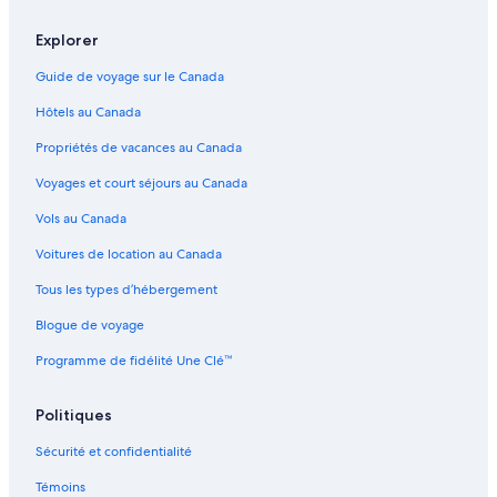
Ottawa – Maisons de ville
Explorer
Ottawa – Hôtels-résidences
Guide de voyage sur le Canada
Ottawa – Chalets
Ottawa – Appartements
Hôtels au Canada
Ottawa – Hôtels 4 étoiles
Propriétés de vacances au Canada
Ottawa – Hôtels 5 étoiles
Voyages et court séjours au Canada
Centretown – Hôtels 3 étoiles
Vols au Canada
Little Italy – Hôtels Fairmont
Voitures de location au Canada
Delta Hotels – Ottawa
Tous les types d’hébergement
Ottawa – Hôtels Four Seasons
Blogue de voyage
Ottawa – Hôtels Independent
Programme de fidélité Une Clé™
Ottawa – Hôtels Fairmont
Politiques
Sécurité et confidentialité
Témoins