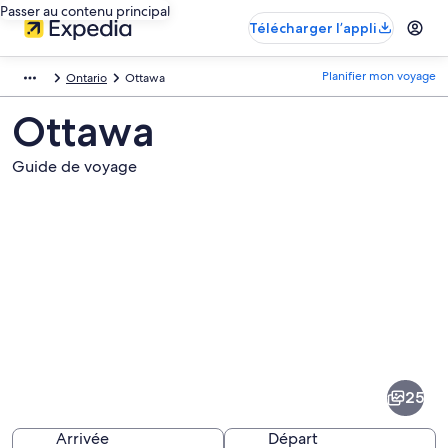
Passer au contenu principal
Télécharger l’appli
Planifier mon voyage
Ontario
Ottawa
Ottawa
Guide de voyage
Images
de
la
25
destination
suivante :
Arrivée
Départ