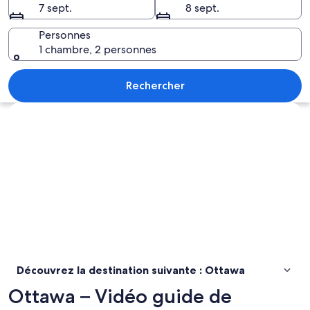
7 sept.
8 sept.
Ottawa
Personnes
1 chambre, 2 personnes
Une église dotée de deux flèches impo
Rechercher
Explorer la carte
Découvrez la destination suivante : Ottawa
Ottawa – Vidéo guide de