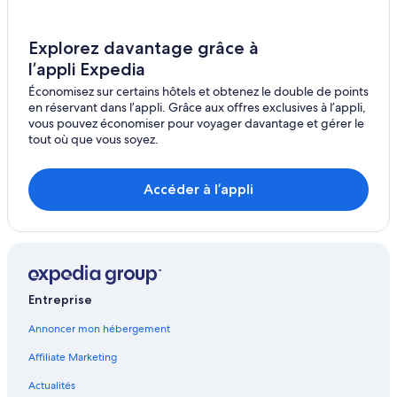
Hôtels pour les familles – Ottawa
Cantley
Explorez davantage grâce à
Hôtels tout inclus – Ottawa
Mississippi Mills
l’appli Expedia
Hôtels de luxe – Ottawa
Économisez sur certains hôtels et obtenez le double de points
North Grenville
Complexes et hôtels avec spa – Ottawa
en réservant dans l’appli. Grâce aux offres exclusives à l’appli,
vous pouvez économiser pour voyager davantage et gérer le
Hôtels pour les sports d’aventure – Ottawa
Ashton
tout où que vous soyez.
Hôtels pour le golf – Ottawa
Pontiac
Hôtels pour les sports d’aventure – Sandy Hill
Accéder à l’appli
Fitzroy Harbour
Hôtels d’affaires – Sandy Hill
Manotick
Hôtels-Boutiques – Centre-ville d'Ottawa - Glebe
Hôtels abordables – Centre-ville d'Ottawa - Glebe
Russell
Hôtels ouverts à la communauté LGBT – Centre-ville
Lochaber-Partie-Ouest
Entreprise
d'Ottawa - Glebe
Merrickville-Wolford
Hôtels historiques – Centre-ville d'Ottawa - Glebe
Annoncer mon hébergement
Hôtels pour les familles – Centre-ville d'Ottawa - Glebe
North Dundas
Affiliate Marketing
Ottawa – Condos
Actualités
The Nation