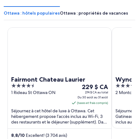
Ottawa : hôtels populaires
Ottawa : propriétés de vacances
Fairmont Chateau Laurier
Wyndham Ga
Fairmont Chateau Laurier
Wyndha
4.5
Le
3.5
229 $ CA
Confere
out
prix
out
1 Rideau St Ottawa ON
2 Montcalm 
274 $ CA au total
Du 30 août au 31 août
QC
of
est
of
(taxes et frais compris)
5
de 229 $ CA
5
Séjournez à cet hôtel de luxe à Ottawa. Cet
Séjournez à 
par
hébergement propose l’accès inclus au Wi-Fi, 3
Gatineau. C
nuit
des restaurants et le déjeuner (supplément). Dans
inclus au Wi
du 30
leurs avis, nos ...
centre d’ent
août
8,8
/
10
Excellent! (3 704 avis)
au 31