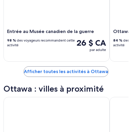
Entrée au Musée canadien de la guerre
Ottawa: 
26 $ CA
98 %
des voyageurs recommandent cette
84 %
des v
activité
activité
par adulte
Afficher toutes les activités à Ottawa
Ottawa : villes à proximité