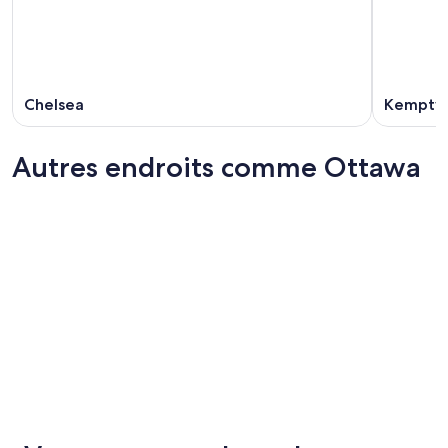
Chelsea
Kemptvi
Autres endroits comme Ottawa
Winnipeg
Halifax
Winnipeg
Halifax