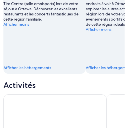
Tire Centre (salle omnisports) lors de votre
endroits à voir à Ottawa,
séjour à Ottawa. Découvrez les excellents
explorer les autres activi
restaurants et les concerts fantastiques de
région lors de votre voy
cette région familiale.
événements sportifs ou 
Afficher moins
de cette région idéale 
Afficher moins
Afficher les hébergements
Afficher les hébergeme
Activités
Entrée au Musée canadien de la guerre
Ottawa: vis