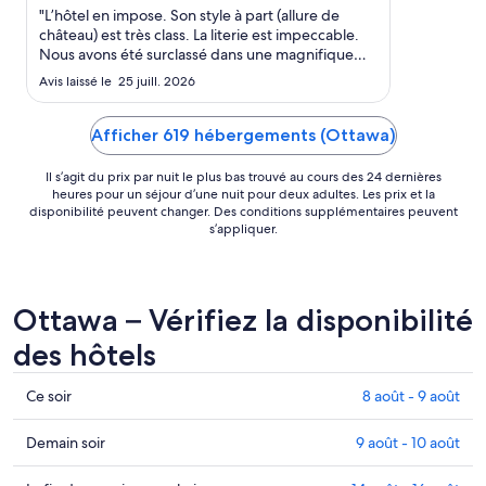
"L’hôtel en impose. Son style à part (allure de
août
château) est très class. La literie est impeccable.
Nous avons été surclassé dans une magnifique
suite d’environ 80m2. Juste dommage que les
Avis laissé le 25 juill. 2026
équipes de nettoyage fassent un travail tellement
approximatif. De la poussière un peu partout (sur
le mobilier, ..."
Afficher 619 hébergements (Ottawa)
Il s’agit du prix par nuit le plus bas trouvé au cours des 24 dernières
heures pour un séjour d’une nuit pour deux adultes. Les prix et la
disponibilité peuvent changer. Des conditions supplémentaires peuvent
s’appliquer.
Ottawa – Vérifiez la disponibilité
des hôtels
Consultez
Ce soir
8 août - 9 août
les
prix
Consulter
Demain soir
9 août - 10 août
à Ottawa
les