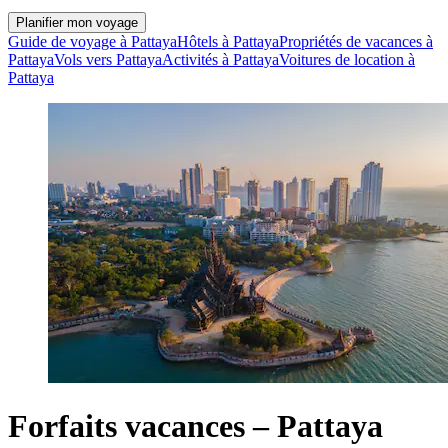
Planifier mon voyage
Guide de voyage à Pattaya
Hôtels à Pattaya
Propriétés de vacances à
Pattaya
Vols vers Pattaya
Activités à Pattaya
Voitures de location à
Pattaya
Forfaits vacances – Pattaya