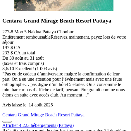
Centara Grand Mirage Beach Resort Pattaya
277-8 Moo 5 Naklua Pattaya Chonburi
Entièrement remboursable
Réservez maintenant, payez lors de votre
séjour
197 $ CA
233 $ CA au total
Du 30 août au 31 août
(taxes et frais compris)
8,6
/
10
Excellent! (1 003 avis)
"Pas eu de cadeau d’anniversaire malgré la confirmation de leur
part. On a eu une attention pour l’événement mais avec une faute
orthographe… pas digne d’un hôtel 5 étoiles. On a consommé le
mini bar car pas d’affiche de tarif, pensant être gratuit comme nous
étions en suite avec accès club. Au moment ..."
Avis laissé le 14 août 2025
Centara Grand Mirage Beach Resort Pattaya
Afficher 4 223 hébergements (Pattaya)
Il s’agit du prix par nuit le plus bas trouvé au cours des 24 dernières