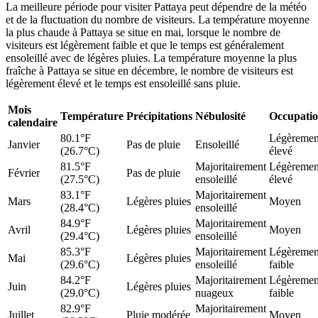
La meilleure période pour visiter Pattaya peut dépendre de la météo
et de la fluctuation du nombre de visiteurs. La température moyenne
la plus chaude à Pattaya se situe en mai, lorsque le nombre de
visiteurs est légèrement faible et que le temps est généralement
ensoleillé avec de légères pluies. La température moyenne la plus
fraîche à Pattaya se situe en décembre, le nombre de visiteurs est
légèrement élevé et le temps est ensoleillé sans pluie.
Mois
Température
Précipitations
Nébulosité
Occupati
calendaire
80.1°F
Légèremen
Janvier
Pas de pluie
Ensoleillé
(26.7°C)
élevé
81.5°F
Majoritairement
Légèremen
Février
Pas de pluie
(27.5°C)
ensoleillé
élevé
83.1°F
Majoritairement
Mars
Légères pluies
Moyen
(28.4°C)
ensoleillé
84.9°F
Majoritairement
Avril
Légères pluies
Moyen
(29.4°C)
ensoleillé
85.3°F
Majoritairement
Légèremen
Mai
Légères pluies
(29.6°C)
ensoleillé
faible
84.2°F
Majoritairement
Légèremen
Juin
Légères pluies
(29.0°C)
nuageux
faible
82.9°F
Majoritairement
Juillet
Pluie modérée
Moyen