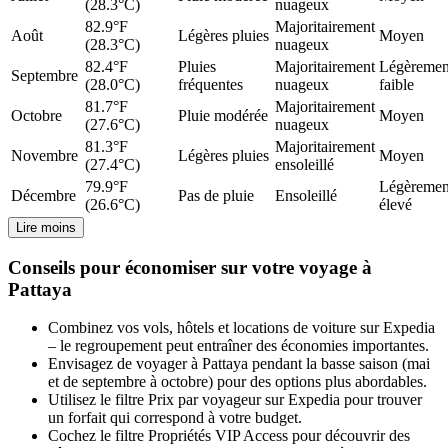
(28.3°C)
nuageux
82.9°F
Majoritairement
Août
Légères pluies
Moyen
(28.3°C)
nuageux
82.4°F
Pluies
Majoritairement
Légèremen
Septembre
(28.0°C)
fréquentes
nuageux
faible
81.7°F
Majoritairement
Octobre
Pluie modérée
Moyen
(27.6°C)
nuageux
81.3°F
Majoritairement
Novembre
Légères pluies
Moyen
(27.4°C)
ensoleillé
79.9°F
Légèremen
Décembre
Pas de pluie
Ensoleillé
(26.6°C)
élevé
Lire moins
Conseils pour économiser sur votre voyage à
Pattaya
Combinez vos vols, hôtels et locations de voiture sur Expedia
– le regroupement peut entraîner des économies importantes.
Envisagez de voyager à Pattaya pendant la basse saison (mai
et de septembre à octobre) pour des options plus abordables.
Utilisez le filtre Prix par voyageur sur Expedia pour trouver
un forfait qui correspond à votre budget.
Cochez le filtre Propriétés VIP Access pour découvrir des