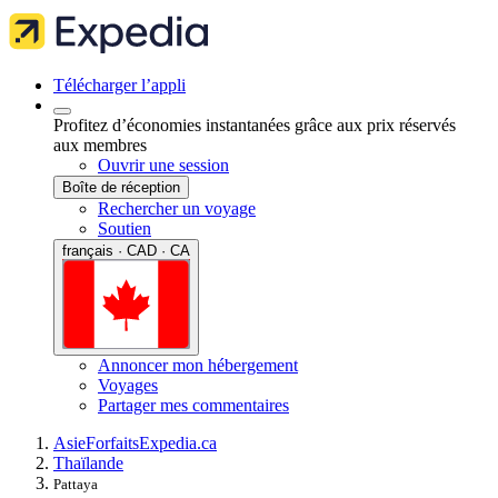
Télécharger l’appli
Profitez d’économies instantanées grâce aux prix réservés
aux membres
Ouvrir une session
Boîte de réception
Rechercher un voyage
Soutien
français · CAD · CA
Annoncer mon hébergement
Voyages
Partager mes commentaires
Asie
Forfaits
Expedia.ca
Thaïlande
Pattaya