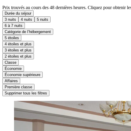
Prix trouvés au cours des 48 dernières heures. Cliquez pour obtenir les
Durée du séjour
3 nuits
4 nuits
5 nuits
6 à 7 nuits
Catégorie de l’hébergement
5 étoiles
4 étoiles et plus
3 étoiles et plus
2 étoiles et plus
Classe
Économie
Économie supérieure
Affaires
Première classe
Supprimer tous les filtres