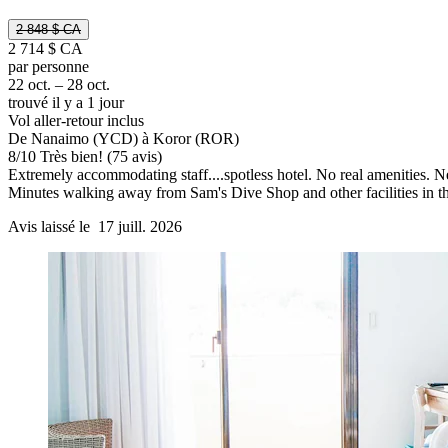
2 848 $ CA
2 714 $ CA
par personne
22 oct. – 28 oct.
trouvé il y a 1 jour
Vol aller-retour inclus
De Nanaimo (YCD) à Koror (ROR)
8
/
10
Très bien! (75 avis)
Extremely accommodating staff....spotless hotel. No real amenities. N
Minutes walking away from Sam's Dive Shop and other facilities in the
Avis laissé le 17 juill. 2026