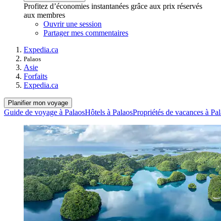
Profitez d’économies instantanées grâce aux prix réservés
aux membres
Ouvrir une session
Partager mes commentaires
Expedia.ca
Palaos
Asie
Forfaits
Expedia.ca
Planifier mon voyage
Guide de voyage à Palaos
Hôtels à Palaos
Propriétés de vacances à Pa