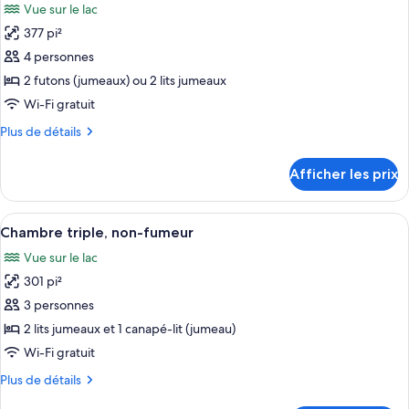
Vue sur le lac
vue
les
lac
sur
377 pi²
photos
(Japanese
le
pour
4 personnes
Style)
lac
ce
(Japanese
2 futons (jumeaux) ou 2 lits jumeaux
Style)
type
Wi-Fi gratuit
de
Plus
Plus de détails
chambre :
de
Chambre
détails
Afficher les prix
pour
traditionnelle
Chambre
avec
traditionnelle
Afficher
Une piscine intérieure dotée de chaises
lits
3
avec
Chambre triple, non-fumeur
toutes
jumeaux,
lits
Vue sur le lac
jumeaux,
les
non-
non-
301 pi²
photos
fumeur
fumeur
pour
3 personnes
ce
2 lits jumeaux et 1 canapé-lit (jumeau)
type
Wi-Fi gratuit
de
Plus
Plus de détails
chambre :
de