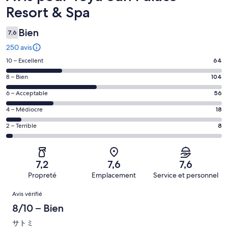
Resort & Spa
Bien
7,6
250 avis
Note
10 – Excellent
64
de 10
Note
8 – Bien
104
–
de 8
Excellent,
Note
6 – Acceptable
56
–
d’après
de 6
Bien,
Note
4 – Médiocre
18
64 avis
–
d’après
de 4
sur 250.
Acceptable,
Note
2 – Terrible
8
104 avis
–
d’après
de 2
sur 250.
Médiocre,
56 avis
–
d’après
sur 250.
Terrible,
18 avis
7,2
7,6
7,6
d’après
sur 250.
Propreté
Emplacement
Service et personnel
8 avis
Avis
sur 250.
Avis vérifié
8/10 – Bien
サトミ