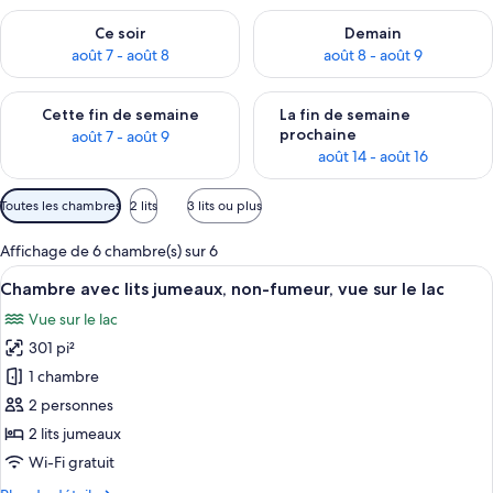
Vérifier la disponibilité pour ce soir août 7 - août 8
Vérifier la disponibilité pour 
Ce soir
Demain
août 7 - août 8
août 8 - août 9
Vérifier la disponibilité pour cette fin de semaine août 7 - aoû
Vérifier la disponibilité pour 
Cette fin de semaine
La fin de semaine
prochaine
août 7 - août 9
août 14 - août 16
Filtres
Toutes les chambres
2 lits
3 lits ou plus
disponibles
pour
Affichage de 6 chambre(s) sur 6
les
Afficher
Une chambre d’hôtel avec deux lits, un
5
Chambre avec lits jumeaux, non-fumeur, vue sur le lac
chambres
toutes
Vue sur le lac
les
301 pi²
photos
pour
1 chambre
ce
2 personnes
type
2 lits jumeaux
de
Wi-Fi gratuit
chambre :