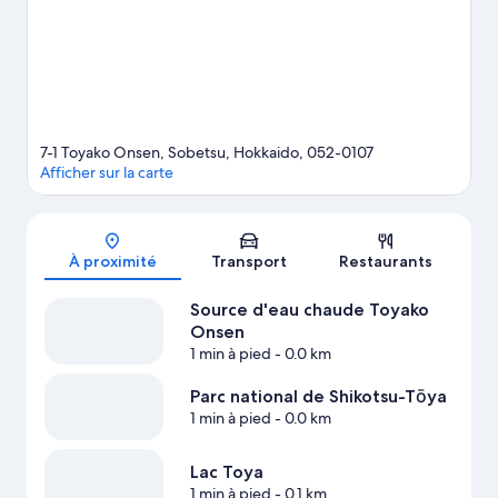
Afficher plus de complexes à Sobetsu
7-1 Toyako Onsen, Sobetsu, Hokkaido, 052-0107
Afficher sur la carte
Carte
À proximité
Transport
Restaurants
Source d'eau chaude Toyako
Onsen
1 min à pied
- 0.0 km
Parc national de Shikotsu-Tōya
1 min à pied
- 0.0 km
Lac Toya
1 min à pied
- 0.1 km