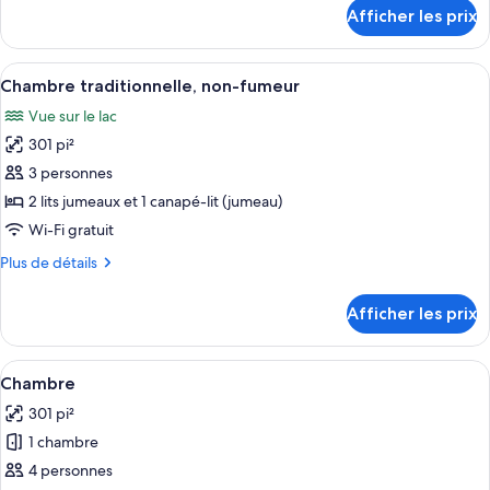
Chambre
détails
Afficher les prix
pour
triple,
Chambre
non-
triple,
Afficher
Une piscine intérieure dotée de chaises
fumeur
5
non-
Chambre traditionnelle, non-fumeur
toutes
fumeur
Vue sur le lac
les
301 pi²
photos
pour
3 personnes
ce
2 lits jumeaux et 1 canapé-lit (jumeau)
type
Wi-Fi gratuit
de
Plus
Plus de détails
chambre :
de
Chambre
détails
Afficher les prix
pour
traditionnelle,
Chambre
non-
traditionnelle,
Afficher
Une piscine intérieure dotée de chaises
fumeur
4
non-
Chambre
toutes
fumeur
301 pi²
les
1 chambre
photos
pour
4 personnes