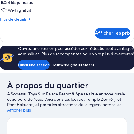
ce
4 lits jumeaux
type
Wi-Fi gratuit
de
Plus
Plus de détails
chambre :
de
Chambre
détails
Afficher les prix
pour
Chambre
Ouvrez une session pour accéder aux réductions et avantages
admissibles. Plus de récompenses pour vivre plus d’aventures!
Ouvrir une session
M’inscrire gratuitement
À propos du quartier
À Sobetsu, Toya Sun Palace Resort & Spa se situe en zone rurale
et au bord de l’eau. Voici des sites locaux : Temple Zenkō-ji et
Pont Hakuchō, et parmi les attractions de la région, notons les
suivantes : Domaine skiable Rusutsu Resort et Sobetsujohokanai.
Afficher plus
Vous voyagez avec des enfants? Songez à visiter les endroits
suivants : Musée de la forêt de Tōyako et Koganeyu.
Visiter le
guide de voyage pour Sobetsu