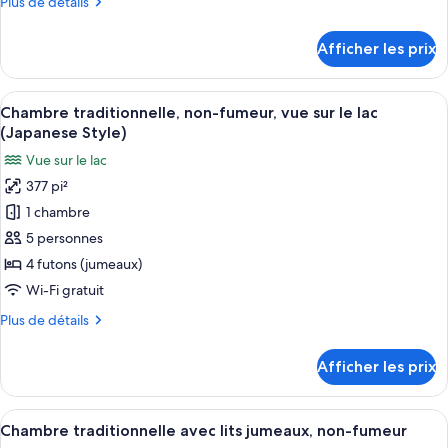
Plus
Plus de détails
Chambre
de
avec
détails
Afficher les prix
lits
pour
Chambre
jumeaux,
avec
Afficher
Une pièce de style japonais traditionne
non-
6
lits
Chambre traditionnelle, non-fumeur, vue sur le lac
toutes
fumeur,
jumeaux,
(Japanese Style)
non-
les
vue
Vue sur le lac
fumeur,
photos
sur
vue
377 pi²
pour
le
sur
1 chambre
ce
lac
le
lac
type
5 personnes
de
4 futons (jumeaux)
chambre :
Wi-Fi gratuit
Chambre
Plus
Plus de détails
traditionnelle,
de
non-
détails
Afficher les prix
pour
fumeur,
Chambre
vue
traditionnelle,
Afficher
Une chambre d’hôtel avec deux lits, un
sur
5
non-
Chambre traditionnelle avec lits jumeaux, non-fumeur
toutes
le
fumeur,