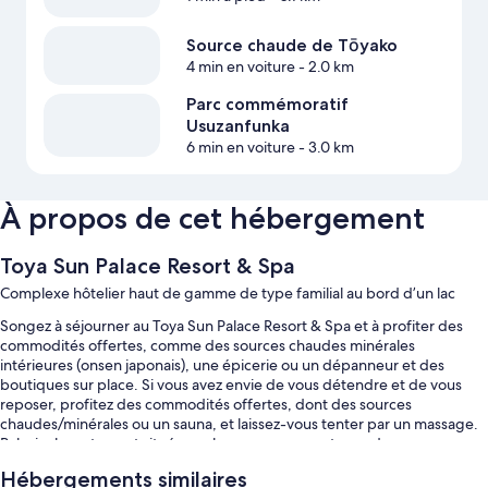
Source chaude de Tōyako
4 min en voiture
- 2.0 km
Parc commémoratif
Usuzanfunka
6 min en voiture
- 3.0 km
À propos de cet hébergement
Toya Sun Palace Resort & Spa
Complexe hôtelier haut de gamme de type familial au bord d’un lac
Songez à séjourner au Toya Sun Palace Resort & Spa et à profiter des
commodités offertes, comme des sources chaudes minérales
intérieures (onsen japonais), une épicerie ou un dépanneur et des
boutiques sur place. Si vous avez envie de vous détendre et de vous
reposer, profitez des commodités offertes, dont des sources
chaudes/minérales ou un sauna, et laissez-vous tenter par un massage.
Palacio, le restaurant situé sur place propose ces types de repas :
déjeuner et souper. Il offre aussi un emplacement au bord de la
Hébergements similaires
piscine.L’accès inclus au Wi-Fi dans les chambres est à la disposition de