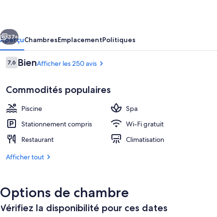
Sun
Palace
cédent
Suivant
Resort
37+
Aperçu
Chambres
Emplacement
Politiques
&
Avis
Bien
7,6
Afficher les 250 avis
Spa
7,6 sur 10 –
Commodités populaires
Piscine
Spa
Stationnement compris
Wi-Fi gratuit
Restaurant
Climatisation
Hall
Afficher tout
Options de chambre
Vérifiez la disponibilité pour ces dates