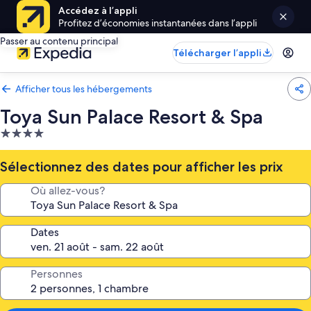
Accédez à l’appli
Profitez d’économies instantanées dans l’appli
Passer au contenu principal
Télécharger l’appli
Afficher tous les hébergements
Toya Sun Palace Resort & Spa
Hébergement
4.0 étoiles
Sélectionnez des dates pour afficher les prix
Où allez-vous?
Dates
Personnes