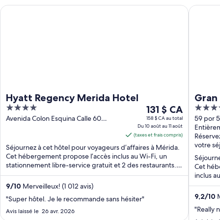
Hyatt Regency Merida Hotel
Gran Hot
Hyatt Regency Merida Hotel
Gran
4
Le
4
131 $ CA
out
prix
out
Avenida Colon Esquina Calle 60
59 por 5
158 $ CA au total
Mérida YUC
Du 10 août au 11 août
YUC
Entière
of
est
of
(taxes et frais compris)
Réservez
5
de 131 $ CA
5
votre sé
Séjournez à cet hôtel pour voyageurs d’affaires à Mérida.
par
Cet hébergement propose l’accès inclus au Wi-Fi, un
Séjourne
nuit
stationnement libre-service gratuit et 2 des restaurants.
Cet hébe
du 10
...
inclus a
août
9
/
10
Merveilleux! (1 012 avis)
au 11
9,2
/
10
M
"Super hôtel. Je le recommande sans hésiter"
août
"Really n
Avis laissé le 26 avr. 2026