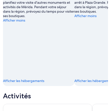
planifiez votre visite d'autres monuments et
arrêt à Plaza Grande. P
activités de Mérida. Pendant votre séjour
dans la région, prévoye
dans la région, prévoyez du temps pour visiter
ses boutiques.
ses boutiques.
Afficher moins
Afficher moins
Afficher les hébergements
Afficher les hébergeme
Activités
Uxmal, deux cénotes incroyables et visite gastronomique loc
Isla Colum