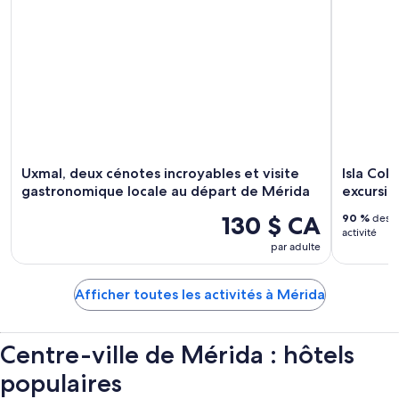
Uxmal, deux cénotes incroyables et visite
Isla Col
gastronomique locale au départ de Mérida
excursio
130 $ CA
90 %
des v
activité
par adulte
Afficher toutes les activités à Mérida
Centre-ville de Mérida : hôtels
populaires