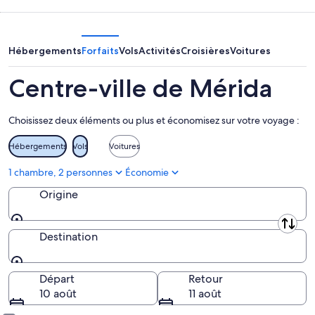
ce
de
ville
soir,
Mérida
de
9
pour
Mérida
août
demain
pour
Hébergements
Forfaits
Vols
Activités
Croisières
Voitures
-
soir,
la
10
10
fin
Centre-ville de Mérida
août
août
de
-
semaine
Choisissez deux éléments ou plus et économisez sur votre voyage :
11
prochaine,
août
14
Hébergements
Vols
Voitures
août
-
1 chambre, 2 personnes
Économie
16
Origine
août
Origine
Destination
Destination
Départ
Retour
10 août
11 août