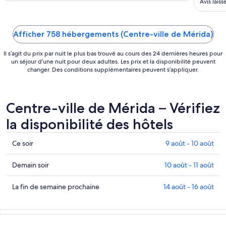
Avis lais
Afficher 758 hébergements (Centre-ville de Mérida)
Il s’agit du prix par nuit le plus bas trouvé au cours des 24 dernières heures pour
un séjour d’une nuit pour deux adultes. Les prix et la disponibilité peuvent
changer. Des conditions supplémentaires peuvent s’appliquer.
Centre-ville de Mérida – Vérifiez
la disponibilité des hôtels
Consultez
Ce soir
9 août - 10 août
les
prix
Consulter
Demain soir
10 août - 11 août
à Centre-
les
ville
prix
Consultez
La fin de semaine prochaine
14 août - 16 août
de
à
les
Mérida
Centre-
prix
pour
ville
à Centre-