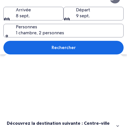
destination
suivante :
Arrivée
Départ
8 sept.
9 sept.
Centre-
ville
Personnes
1 chambre, 2 personnes
de
Mérida
Un bâtiment historique doté d’un cloch
Rechercher
Explorer la carte
Découvrez la destination suivante : Centre-ville