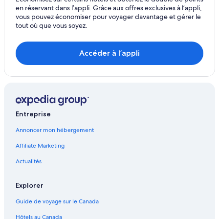
Kanasín – Hôtels
en réservant dans l’appli. Grâce aux offres exclusives à l’appli,
Baca – Hôtels
vous pouvez économiser pour voyager davantage et gérer le
tout où que vous soyez.
Aéroport international Manuel Crescencio Rejon – Hôtels
à proximité
Accéder à l’appli
Conkal – Hôtels
Umán – Hôtels
Zona Industrial – Hôtels
Fraccionamiento Las Américas – Hôtels
Municipalité de Progreso – Hôtels
Entreprise
Colonia Campestre – Hôtels
Annoncer mon hébergement
Mérida – Hôtels
Affiliate Marketing
Plaza Altabrisa – Hôtels à proximité
Actualités
Kinchil – Hôtels
Explorer
Guide de voyage sur le Canada
Hôtels au Canada