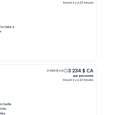
trouvé il y a 23 heures
to take a
»
3 234 $ CA
3 945 $ CA
par personne
trouvé il y a 23 heures
ès belle
 très
iles.