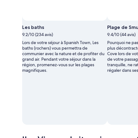
Photo par Joanne O'
Les baths
Plage de Smu
9.2/10 (234 avis)
9.4/10 (44 avis)
Lors de votre séjour à Spanish Town, Les
Pourquoi ne pas
baths (rochers) vous permettra de
plus décontract
communier avec la nature et de profiter du
Cove lors de vot
grand air. Pendant votre séjour dans la
de votre passag
région, promenez-vous sur les plages
tranquille, ne r
magnifiques.
régaler dans ses