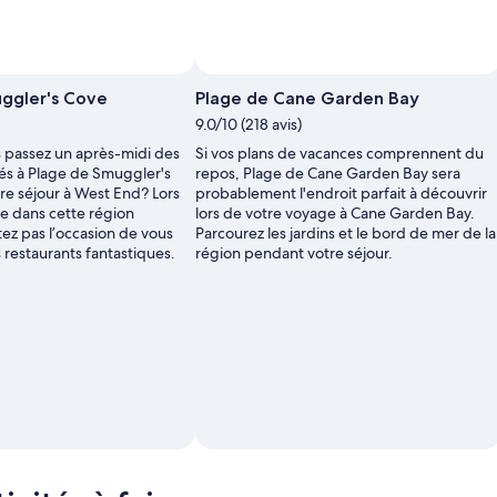
Shaughnessy
Photo par Bonnie Bareford
Photo
Photo
ggler's Cove
Plage de Cane Garden Bay
libre
libre
9.0/10 (218 avis)
de
de
droits
droits
 passez un après-midi des
Si vos plans de vacances comprennent du
prise
prise
és à Plage de Smuggler's
repos, Plage de Cane Garden Bay sera
par Joanne
par Bonnie
re séjour à West End? Lors
probablement l'endroit parfait à découvrir
O'Shaughnessy
Bareford
e dans cette région
lors de votre voyage à Cane Garden Bay.
atez pas l’occasion de vous
Parcourez les jardins et le bord de mer de la
 restaurants fantastiques.
région pendant votre séjour.