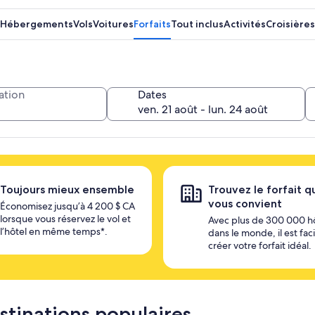
Hébergements
Vols
Voitures
Forfaits
Tout inclus
Activités
Croisières
ation
Dates
Toujours mieux ensemble
Trouvez le forfait q
vous convient
Économisez jusqu’à 4 200 $ CA
lorsque vous réservez le vol et
Avec plus de 300 000 h
l’hôtel en même temps*.
dans le monde, il est fac
créer votre forfait idéal.
estinations populaires