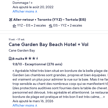
Dommage !
»
Avis ajouté le août 20, 2022
Afficher moins ∧
Aller-retour
•
Toronto (YYZ) – Tortola (EIS)
YYZ – EIS
•
2 escales
EIS – YYZ
•
2 escales
11 oct. – 17 oct.
Cane Garden Bay Beach Hotel + Vol
Cane Garden Bay
Hébergement
6 nuits
3.5 étoiles
-
Exceptionnel (276 avis)
9,8/10
«
Agréable hôtel très bien situé en bordure de la belle plage d
Garden Les chambres sont grandes, propres et bien équipées. 
est vraiment un plus pour admirer la vue sur la baie. Mais il ne fa
trop sensible au chant des nombreux coqs qui se manifestent tô
(des protections auditives sont fournies dans la table de chevet..
personnel est dévoué, très agréable et attentionné. Le restaura
bordure de plage est pratique et très bon Il est très calme,...
»
Avis ajouté le mars 16, 2026
Afficher moins ∧