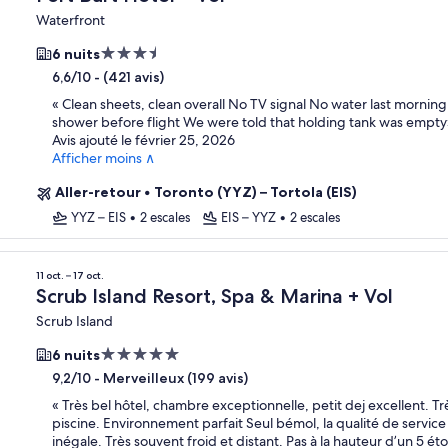
Waterfront
Hébergement
6 nuits
3.5 étoiles
-
(421 avis)
6,6/10
«
Clean sheets, clean overall No TV signal No water last morning 
shower before flight We were told that holding tank was empty
Avis ajouté le février 25, 2026
Afficher moins ∧
Aller-retour
•
Toronto (YYZ) – Tortola (EIS)
YYZ – EIS
•
2 escales
EIS – YYZ
•
2 escales
11 oct. – 17 oct.
Scrub Island Resort, Spa & Marina + Vol
Scrub Island
Hébergement
6 nuits
5.0 étoiles
-
Merveilleux (199 avis)
9,2/10
«
Très bel hôtel, chambre exceptionnelle, petit dej excellent. Tr
piscine. Environnement parfait Seul bémol, la qualité de service
inégale. Très souvent froid et distant. Pas à la hauteur d’un 5 éto