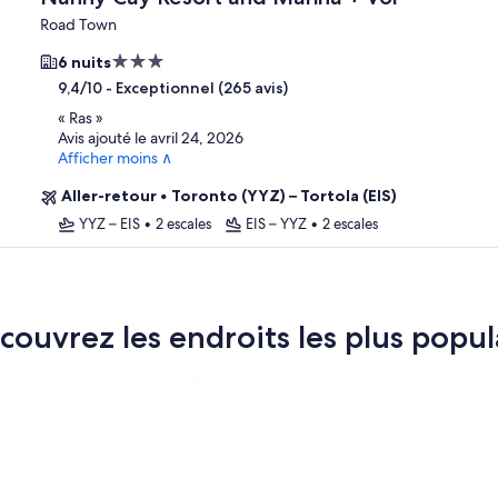
Road Town
Hébergement
6 nuits
3.0 étoiles
-
Exceptionnel (265 avis)
9,4/10
«
Ras
»
Avis ajouté le avril 24, 2026
Afficher moins ∧
Aller-retour
•
Toronto (YYZ) – Tortola (EIS)
YYZ – EIS
•
2 escales
EIS – YYZ
•
2 escales
couvrez les endroits les plus popula