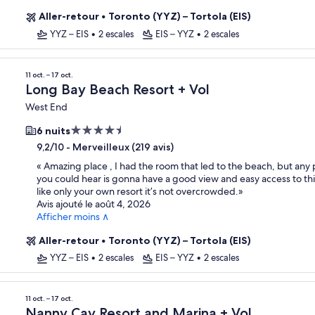
Aller-retour
•
Toronto (YYZ) – Tortola (EIS)
YYZ – EIS
•
2 escales
EIS – YYZ
•
2 escales
11 oct. – 17 oct.
Long Bay Beach Resort + Vol
West End
Hébergement
6 nuits
4.5 étoiles
-
Merveilleux (219 avis)
9,2/10
«
Amazing place , I had the room that led to the beach, but any 
you could hear is gonna have a good view and easy access to this
like only your own resort it’s not overcrowded.
»
Avis ajouté le août 4, 2026
Afficher moins ∧
Aller-retour
•
Toronto (YYZ) – Tortola (EIS)
YYZ – EIS
•
2 escales
EIS – YYZ
•
2 escales
11 oct. – 17 oct.
Nanny Cay Resort and Marina + Vol