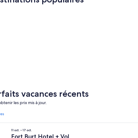
Virgin Gorda
West End
Virgin Gorda
West En
rfaits vacances récents
tenir les prix mis à jour.
res
11 oct. – 17 oct.
Fort Burt Hotel + Vol