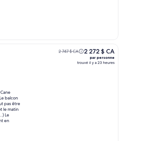
2 272 $ CA
2 747 $ CA
par personne
trouvé il y a 23 heures
e Cane
Le balcon
ut pas être
t le matin
.) Le
nt en