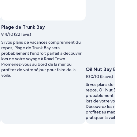
Plage de Trunk Bay
9.4/10 (221 avis)
Si vos plans de vacances comprennent du
repos, Plage de Trunk Bay sera
probablement l'endroit parfait à découvrir
lors de votre voyage à Road Town.
Promenez-vous au bord de la mer ou
Oil Nut Bay Beach
profitez de votre séjour pour faire de la
voile.
10.0/10 (5 avis)
Si vos plans de vacances 
repos, Oil Nut Bay Beach s
probablement l'endroit par
lors de votre voyage à Nor
Découvrez les restaurants 
profitez au maximum des s
pratiquer la voile.