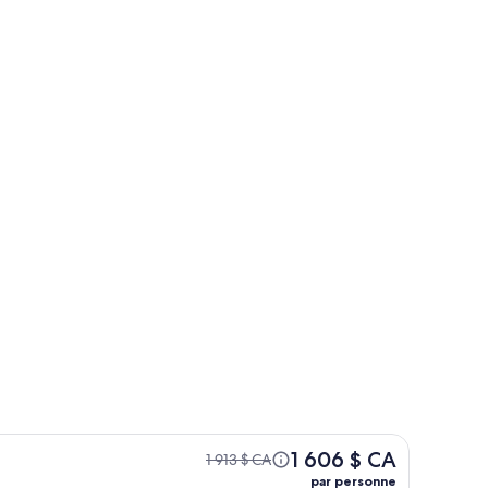
Jost Van Dyke
d
Jost Van Dyke
1 606 $ CA
1 913 $ CA
par personne