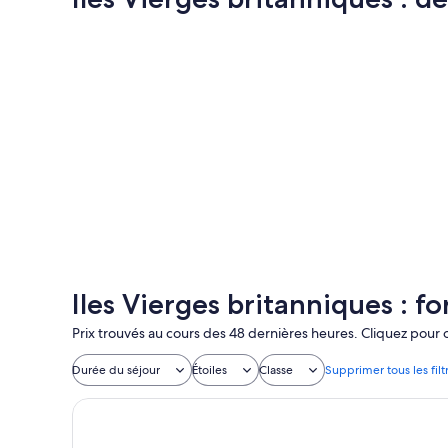
Road Town
Road Town
Iles Vierges britanniques : fo
Prix trouvés au cours des 48 dernières heures. Cliquez pour ob
Durée du séjour
Étoiles
Classe
Supprimer tous les filt
Fort Burt Hotel