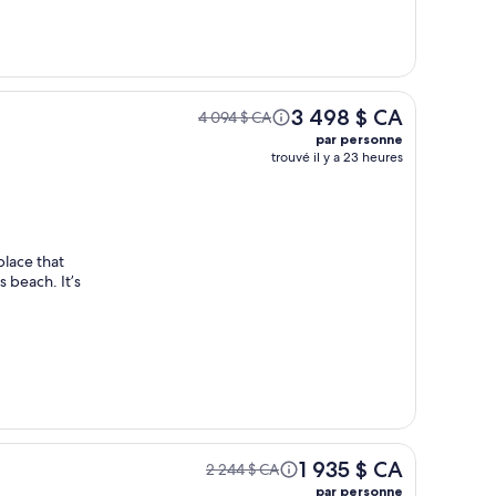
3 498 $ CA
4 094 $ CA
par personne
trouvé il y a 23 heures
place that
 beach. It’s
1 935 $ CA
2 244 $ CA
par personne