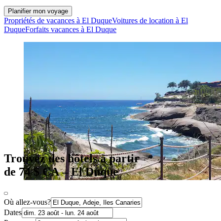
Planifier mon voyage
Propriétés de vacances à El Duque
Voitures de location à El
Duque
Forfaits vacances à El Duque
Trouvez des hôtels à partir
de 74 $ CA – El Duque
Où allez-vous?
Dates