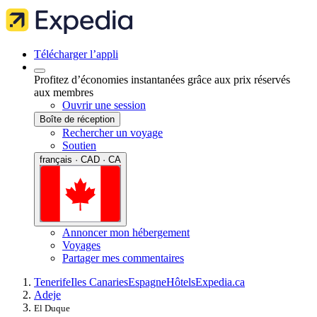
Télécharger l’appli
Profitez d’économies instantanées grâce aux prix réservés
aux membres
Ouvrir une session
Boîte de réception
Rechercher un voyage
Soutien
français · CAD · CA
Annoncer mon hébergement
Voyages
Partager mes commentaires
Tenerife
Iles Canaries
Espagne
Hôtels
Expedia.ca
Adeje
El Duque