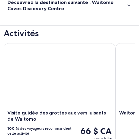
Découvrez la destination suivante : Waitomo
Caves Discovery Centre
Activités
Visite guidée des grottes aux vers luisants de Waitomo
Waitomo 
Visite guidée des grottes aux vers luisants
Waitom
de Waitomo
66 $ CA
100 %
des voyageurs recommandent
cette activité
par adulte