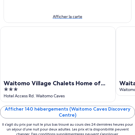
août
soir,
pour
-
10
la
10
août
fin
Afficher la carte
août
-
de
11
semaine
Waitomo Village Chalets Home of Kiwipaka
Waitanic
août
prochaine,
14
août
-
16
août
Waitomo Village Chalets Home of
Waita
3
Kiwipaka
wood
Waitomo
out
Hotel Access Rd. Waitomo Caves
of
5
Afficher 140 hébergements (Waitomo Caves Discovery
Centre)
Il s’agit du prix par nuit le plus bas trouvé au cours des 24 dernières heures pour
un séjour d’une nuit pour deux adultes. Les prix et la disponibilité peuvent
changer. Des conditions supplémentaires peuvent s’appliquer.