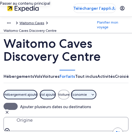
Passer au contenu principal
Télécharger l’appli
Planifier mon
Waitomo Caves
voyage
Waitomo Caves Discovery Centre
Waitomo Caves
Discovery Centre
Hébergements
Vols
Voitures
Forfaits
Tout inclus
Activités
Croisièr
Hébergement ajouté
Vol ajouté
Voiture
Économie
Ajouter plusieurs dates ou destinations
Origine