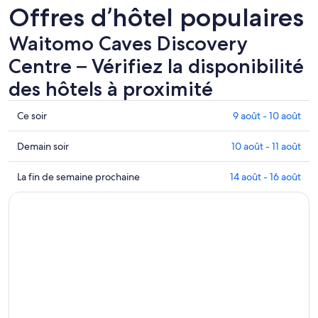
Offres d’hôtel populaires
Waitomo Caves Discovery
Centre – Vérifiez la disponibilité
des hôtels à proximité
Waitomo
Ce soir
9 août - 10 août
Caves
Discovery
Consulter
Demain soir
10 août - 11 août
Centre
les
–
prix
Waitomo
La fin de semaine prochaine
14 août - 16 août
Consulter
à
Caves
les
proximité
Discovery
prix
de
Centre
à
Waitomo
–
proximité
Caves
Consulter
pour
Discovery
les
ce
Centre
prix
soir,
pour
à
9
demain
proximité