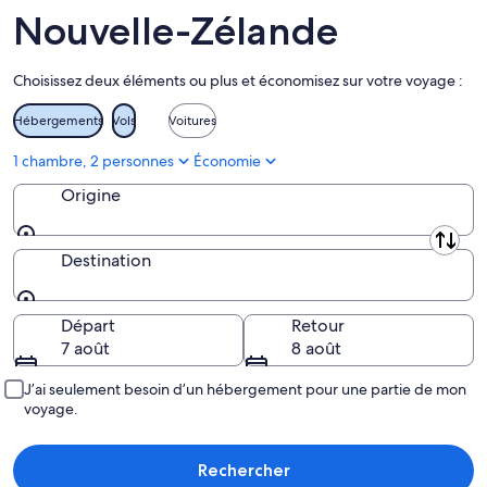
Région de Manawatū-Whanganui
Nouvelle-Zélande
Marlborough
Choisissez deux éléments ou plus et économisez sur votre voyage :
Northland
Hébergements
Vols
Voitures
Otago
1 chambre, 2 personnes
Économie
Southland
Origine
Taranaki
Origine
Tasman
Destination
Waikato
Destination
Départ
Retour
Côte ouest
7 août
8 août
J’ai seulement besoin d’un hébergement pour une partie de mon
voyage.
Rechercher