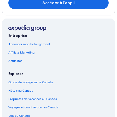
Accéder à l’appli
Hamilton – Hôtels
Te Anau – Hôtels
Rotorua – Hôtels
Wanaka – Hôtels
Entreprise
Auckland – Hôtels
Annoncer mon hébergement
Franz Josef Glacier – Hôtels
Affiliate Marketing
Havelock – Hôtels
Hawkesbury – Hôtels
Actualités
Christchurch – Hôtels
Explorer
Lac Hayes – Chalets
Guide de voyage sur le Canada
Dome Forest – Établissements à pavillons
Hôtels au Canada
Kingston – Habitations flottantes
Propriétés de vacances au Canada
Voyages et court séjours au Canada
Vols au Canada