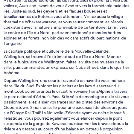
À l'extrémité supérieure de l'île du Nord, allez explorer la « ville des
voiles », Auckland, avant de vous évader vers la formidable baie des
îles. Juste au sud, les geysers et les flaques boueuses et
bouillonnantes de Rotorua vous attendent. Visitez aussi le village
thermal de Whakarewarewa, et vous saurez comment les Maoris
coexistent avec la nature si imprévisible de ce territoire. Enfin, vers
le centre de l'île du Nord, partez en randonnée dans les herbes
alpines et les forêts, non loin des volcans actifs du parc national de
Tongariro.
La capitale politique et culturelle de la Nouvelle-Zélande,
Wellington, se trouve à l'extrémité sud de l'île du Nord. Montez
dans le funiculaire de Wellington, faites la visite des musées de la
ville, puis commandez un expresso sur Cuba Street, dans le quartier
bohème.
Depuis Wellington, une courte traversée en navette vous mènera
dans l'île du Sud. Explorez les glaciers et les lacs du secteur du
mont Cook ou empruntez le circuit ferroviaire TranzAlpine à travers
le parc national d'Arthur's Pass. Si le vélo de montagne ou le ski vous
passionnent, allez laisser vos traces sur les pistes des environs de
Queenstown. Sinon, en selle pour une excursion de plusieurs jours
sur l'Otago Rail Trail! La Nouvelle-Zélande ayant vu naître le saut à
l'élastique, vous pourrez également vous élancer depuis le pont
suspendu de la gorge de Kawarau ou observer les braves depuis la
rivière en dessous au cours d'une balade en bateau à propulsion.