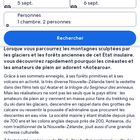
5 sept.
6 sept.
Nouvelle-
Zélande
Personnes
1 chambre, 2 personnes
Deux formations rocheuses avec une 
Rechercher
Lorsque vous parcourrez les montagnes sculptées par
les glaciers et les forêts anciennes de cet État insulaire,
vous découvrirez rapidement pourquoi les cinéastes et
les amateurs de plein air adorent «Aotearoa».
Grâce à ses sommets enneigés, à ses forêts primitives et à ses
volcans en activité, la très diverse Nouvelle-Zélande tient la vedette
dans des films tels qu'
Avatar
et
la trilogie du Seigneur des anneaux
.
Mais les réalisateurs ne sont pas les seuls que le pays attire : les
amateurs de plein air y viennent en masse pour faire du trekking ou
du ski dans les glaciers, descendre en rappel dans des grottes de
calcaire ou ressentir la poussée d'adrénaline que procurent les
descentes en eau vive. La société maorie y étant établie depuis plus
de 700 ans et les colons anglais depuis près de 200, Aotearoa, du
nom traditionnel de la Nouvelle-Zélande, jouit aussi d'une grande
richesse culturelle.