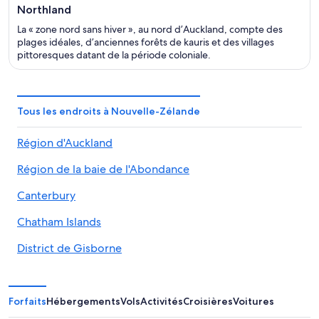
Northland
La « zone nord sans hiver », au nord d’Auckland, compte des
plages idéales, d’anciennes forêts de kauris et des villages
pittoresques datant de la période coloniale.
Tous les endroits à Nouvelle-Zélande
Région d'Auckland
Région de la baie de l'Abondance
Canterbury
Chatham Islands
District de Gisborne
Région de Wellington
Région de la baie de Hawke
Forfaits
Hébergements
Vols
Activités
Croisières
Voitures