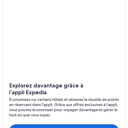
Otago – Hôtels
Kaikoura – Hôtels
Drury – Hôtels
Marlborough – Hôtels
Cap Reinga – Hôtels
Wellington – Hôtels
Parc national de Tongariro – Hôtels
Taupo – Hôtels
Goose Bay – Hôtels
Picton – Hôtels
Explorez davantage grâce à
l’appli Expedia
Région d'Auckland – Hôtels
Économisez sur certains hôtels et obtenez le double de points
Motunui – Hôtels
en réservant dans l’appli. Grâce aux offres exclusives à l’appli,
Côte ouest – Hôtels
vous pouvez économiser pour voyager davantage et gérer le
tout où que vous soyez.
Jerusalem – Hôtels
Matata – Hôtels