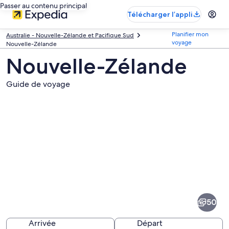
Passer au contenu principal
Télécharger l’appli
Planifier mon
Australie - Nouvelle-Zélande et Pacifique Sud
voyage
Nouvelle-Zélande
Nouvelle-Zélande
Guide de voyage
Images
de
la
50
destination
suivante :
Arrivée
Départ