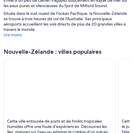
Envie d'un peu de calme? Pagayez doucement en kayak de mer sur
les eaux pures et silencieuses du fjord de Milford Sound.
Située dans le sud-ouest de l'océan Pacifique, la Nouvelle-Zélande
se trouve à trois heures de vol de l'Australie. Ses principaux
aéroports accueillent les vols directs de plus de 20 grandes villes à
travers le monde.
Lire moins
Nouvelle-Zélande : villes populaires
Auckland
Queen
Cette ville entourée de ports et de forêts tropicales
Cette 
Restauration, Magasinage et Ports
Lacs, 
humides offre une foule d'expériences. Découvrez les
le par
îles, mangez sur l'eau ou admirez le cratère d'un volcan.
l'élas