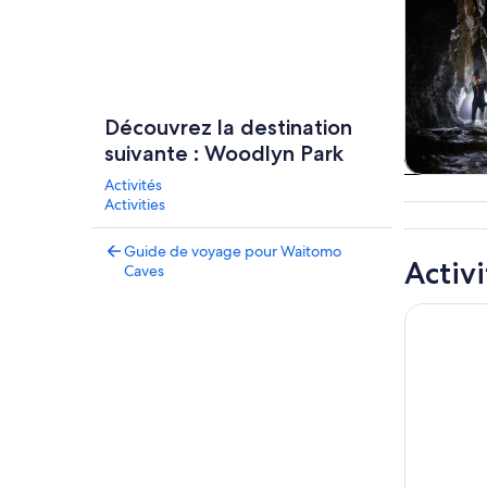
Découvrez la destination
suivante : Woodlyn Park
Activités
Visi
Activities
touristi
excursio
Guide de voyage pour Waitomo
jou
Activi
Caves
Visite gui