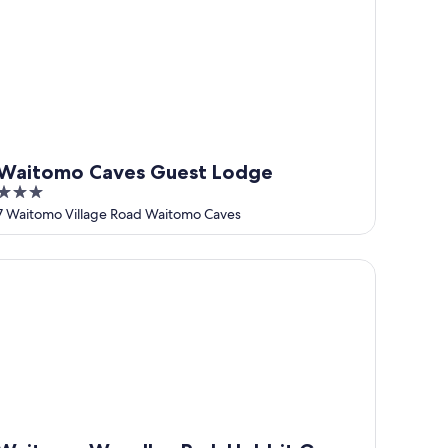
Waitomo Caves Guest Lodge
3
out
7 Waitomo Village Road Waitomo Caves
of
5
itomo Woodlyn Park Hobbit Guest House