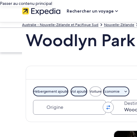
Passer au contenu principal
Rechercher un voyage
Australie - Nouvelle-Zélande et Pacifique Sud
Nouvelle-Zélande
Woodlyn Park
Hébergement ajouté
Vol ajouté
Voiture
Économie
Origine
Desti
Explorer la carte
Visites tou