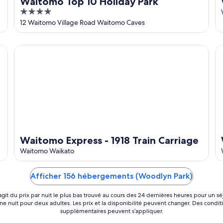
Waitomo Top 10 Holiday Park
4
out
12 Waitomo Village Road Waitomo Caves
of
5
yn Park
Waitomo Express - 1918 Train Carriage
Wa
Waitomo Express - 1918 Train Carriage
Waitomo Waikato
Afficher 156 hébergements (Woodlyn Park)
s’agit du prix par nuit le plus bas trouvé au cours des 24 dernières heures pour un sé
ne nuit pour deux adultes. Les prix et la disponibilité peuvent changer. Des condit
supplémentaires peuvent s’appliquer.