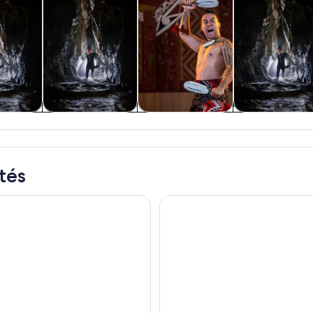
tes
Excursions en
Excursions privées
Activités
ques et
bateau et
et personnalisées
nautiques
ns d’un
croisières
r
tés
dée des grottes aux vers luisants de Waitomo
Waitomo Glow Worm Caves