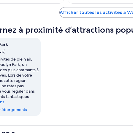
Afficher toutes les activités à 
rnez à proximité d’attractions pop
Park
vis)
vités de plein air,
odlyn Park, un
 des plus charmants à
es. Lors de votre
s cette région
 ne ratez pas
e vous régaler dans
nts fantastiques.
ins
s hébergements