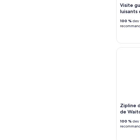
Visite g
luisant
100 %
des 
recommande
Zipline de
Zipline 
de Wait
100 %
des 
recommande