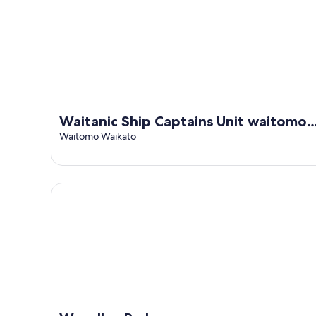
août
prochaine,
14
août
-
16
août
Waitanic Ship Captains Unit waitomo
woodlyn park
Waitomo Waikato
Woodlyn Park