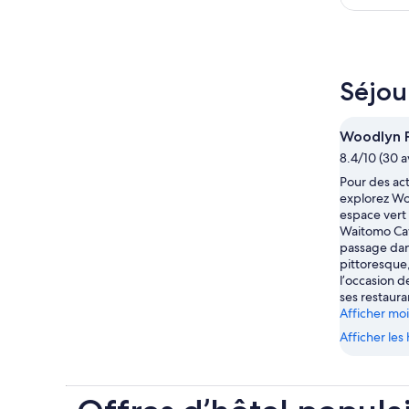
Séjou
Woodlyn 
8.4/10 (30 a
Pour des acti
explorez Wo
espace vert
Waitomo Cav
passage dan
pittoresque,
l’occasion d
ses restaura
Afficher mo
Afficher le