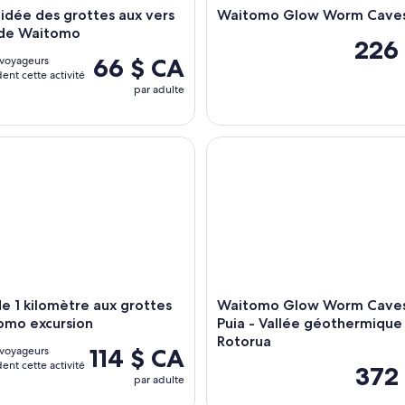
uidée des grottes aux vers
Waitomo Glow Worm Cave
s de Waitomo
226
66 $ CA
voyageurs
nt cette activité
par adulte
 1 kilomètre aux grottes de Waitomo excursion
Waitomo Glow Worm Caves & Te
de 1 kilomètre aux grottes
Waitomo Glow Worm Caves
omo excursion
Puia - Vallée géothermique
Rotorua
114 $ CA
voyageurs
nt cette activité
372
par adulte