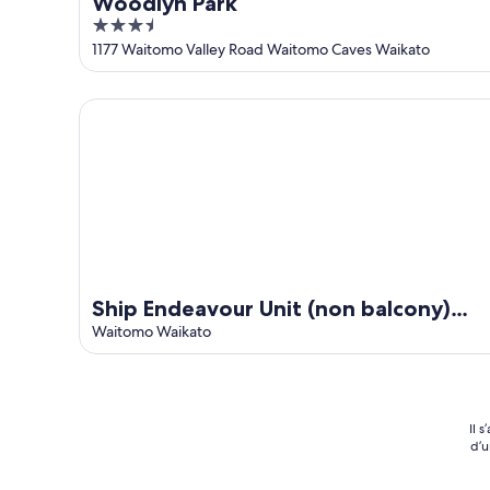
Woodlyn Park
3.5
out
1177 Waitomo Valley Road Waitomo Caves Waikato
of
5
Ship Endeavour Unit (non balcony) Waitomo Woodl
Ship Endeavour Unit (non balcony)
Waitomo Woodlyn Park
Waitomo Waikato
Il 
d’u