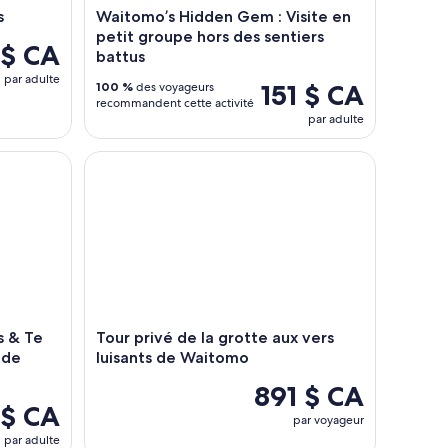
s
Waitomo’s Hidden Gem : Visite en
petit groupe hors des sentiers
 $ CA
battus
par adulte
151 $ CA
100 %
des voyageurs
recommandent cette activité
par adulte
 Puia - Vallée géothermique de Rotorua
Tour privé de la grotte aux vers luisants de Waito
 & Te
Tour privé de la grotte aux vers
 de
luisants de Waitomo
891 $ CA
 $ CA
par voyageur
par adulte