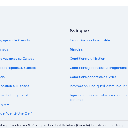
Politiques
yage sur le Canada
Sécurité et confidentialité
anada
Témoins
de vacances au Canada
Conditions d’utilisation
court séjours au Canada
Conditions générales du programme
ada
Conditions générales de Vrbo
 location au Canada
Information juridique/Communiquer 
pes d’hébergement
Lignes directrices relatives au conten
contenu
voyage
e fidélité Une Clé™
st représentée au Québec par Tour East Holidays (Canada) Inc., détenteur d’un p