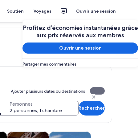
Soutien
Voyages
Ouvrir une session
Planifier mon voyage
Profitez d’économies instantanées grâce
aux prix réservés aux membres
Ouvrir une session
Partager mes commentaires
Ajouter plusieurs dates ou destinations
Personnes
Rechercher
2 personnes, 1 chambre
uvel onglet
S’ouvre dans un nouvel onglet
S’ouvre dans un nouvel onglet
S’ouvre dans un nouvel onglet
S’ouvre dans un nou
es
ques
Histoire et culture
Aventure et plein air