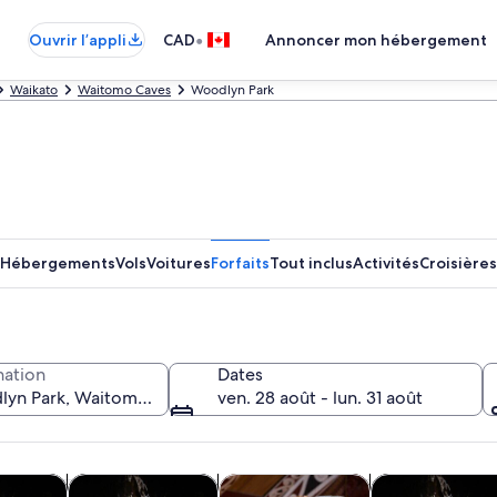
•
Ouvrir l’appli
CAD
Annoncer mon hébergement
Waikato
Waitomo Caves
Woodlyn Park
Hébergements
Vols
Voitures
Forfaits
Tout inclus
Activités
Croisières
nation
Dates
ven. 28 août - lun. 31 août
S’ouvre dans un nouvel onglet
S’ouvre dans un no
ristiques et excursions d’un jour
Excursions en bateau et croisières
Excursions privées et personnalisé
Activités nauti