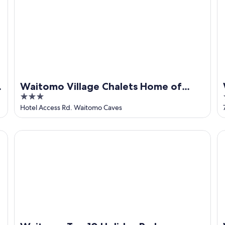
Waitomo Village Chalets Home of
3
Kiwipaka
out
Hotel Access Rd. Waitomo Caves
of
5
Waitomo Top 10 Holiday Park
Wa