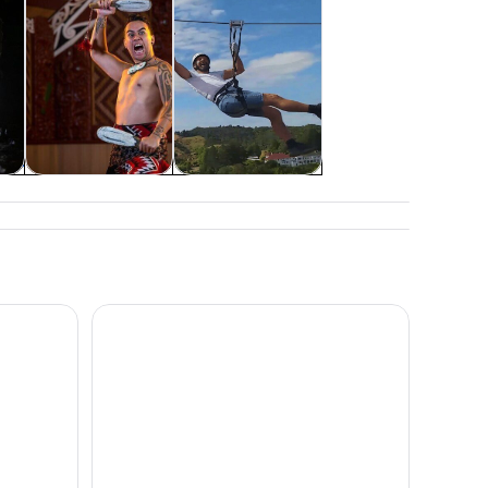
Histoire et culture
Aventure et plein
air
Waitomo’s Hidden Gem : Visite en petit groupe ho