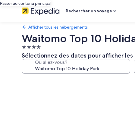
Passer au contenu principal
Rechercher un voyage
Afficher tous les hébergements
Waitomo Top 10 Holid
Hébergement
4.0 étoiles
Sélectionnez des dates pour afficher les 
Où allez-vous?
Galerie
de
photos
de
l’hébergement
Waitomo
Top