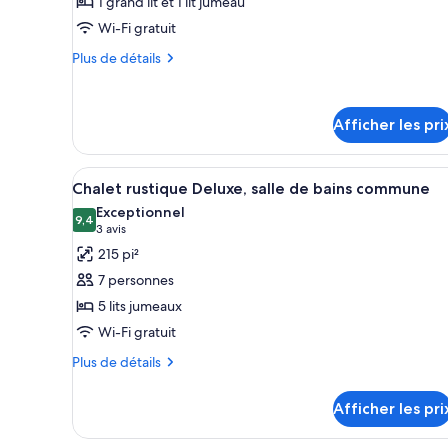
1 grand lit et 1 lit jumeau
type
Wi-Fi gratuit
de
chambre :
Plus
Plus de détails
de
Studio
détails
Standard,
pour
cuisinette
Afficher les pri
Studio
(Ensuite
Standard,
cuisinette
unit)
Afficher
Une chambre de dortoir avec de
(Ensuite
10
Chalet rustique Deluxe, salle de bains commune
toutes
unit)
Exceptionnel
les
9,4
9,4 sur 10
(3 avis)
3 avis
photos
215 pi²
pour
7 personnes
ce
5 lits jumeaux
type
Wi-Fi gratuit
de
chambre :
Plus
Plus de détails
de
Chalet
détails
rustique
Afficher les pri
pour
Deluxe,
Chalet