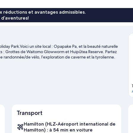
x réductions et avantages admissibles.
 d’aventures!
iday Park.Voici un site local : Opapake Pa, et la beauté naturelle
oits : Grottes de Waitomo Glowworm et Huipūtea Reserve. Partez
e randonnée/de vélo, l’exploration de caverne et la tyrolienne.
 Caves
Transport
Hamilton (HLZ-Aéroport international de
Hamilton) : à 54 min en voiture