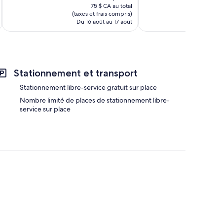
prix
bien,
75 $ CA au total
est
(taxes et frais compris)
(taxe
1 002 avis
de
Du 16 août au 17 août
Du 
64 $ CA
Stationnement et transport
Stationnement libre-service gratuit sur place
Nombre limité de places de stationnement libre-
service sur place