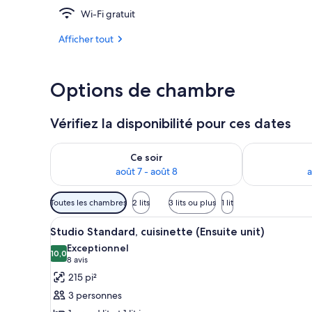
Wi-Fi gratuit
Studio Standa
Afficher tout
Options de chambre
Vérifiez la disponibilité pour ces dates
Vérifier la disponibilité pour ce soir août 7 - août 8
Vérifier la di
Ce soir
août 7 - août 8
a
Filtres
Toutes les chambres
2 lits
3 lits ou plus
1 lit
disponibles
Afficher
Une chambre d’hôtel avec deux l
pour
7
Studio Standard, cuisinette (Ensuite unit)
toutes
les
Exceptionnel
les
10,0
chambres
10,0 sur 10
(8 avis)
8 avis
photos
215 pi²
pour
3 personnes
ce