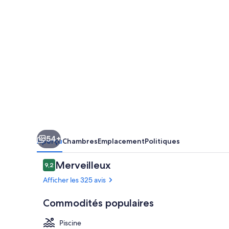
10
Holiday
Park
54+
Aperçu
Chambres
Emplacement
Politiques
Avis
Merveilleux
9,2
9,2 sur 10 –
Afficher les 325 avis
Commodités populaires
Piscine