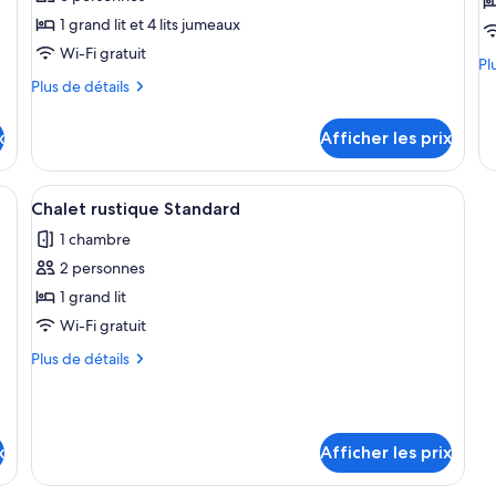
type
t
1 grand lit et 4 lits jumeaux
de
d
Wi-Fi gratuit
chambre :
c
Pl
Pl
de
Plus
Suite
Plus de détails
S
dé
de
Standard,
S
po
détails
x
2
Afficher les prix
1
Su
pour
chambres,
c
St
Suite
1
Standard,
non-
c
s lits superposés, un bureau et un radiateur.
Afficher
Chalet rustique Standard | Espace de t
ch
4
2
Chalet rustique Standard
fumeur,
(
toutes
cu
chambres,
cuisine
1 chambre
(M
non-
les
(Motel)
fumeur,
2 personnes
photos
cuisine
pour
1 grand lit
(Motel)
ce
Wi-Fi gratuit
type
Plus
Plus de détails
de
de
chambre :
détails
pour
Chalet
Chalet
rustique
x
Afficher les prix
rustique
Standard
Standard