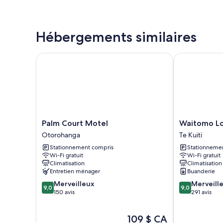
Hébergements similaires
Palm Court Motel
Waitomo Lod
Palm
Waitomo
Palm Court Motel
Waitomo L
Court
Lodge
Otorohanga
Te Kuiti
Motel
Te
Stationnement compris
Stationneme
Otorohanga
Kuiti
Wi-Fi gratuit
Wi-Fi gratuit
Climatisation
Climatisation
Entretien ménager
Buanderie
9.0
9.0
Merveilleux
Merveill
9,0
9,0
sur
sur
150 avis
291 avis
10,
10,
Merveilleux,
Merveilleux,
Le
109 $ CA
150 avis
291 avis