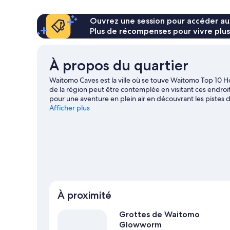
salle
rustique
Deluxe,
de
salle
Ouvrez une session pour accéder au
bains
de
Plus de récompenses pour vivre plus
commune
bains
commune
À propos du quartier
Waitomo Caves est la ville où se touve Waitomo Top 10 Hol
de la région peut être contemplée en visitant ces endr
pour une aventure en plein air en découvrant les pistes d
Visiter le guide de voyage pour Waitomo Caves
Afficher plus
Afficher plus de parcs de vacances à Waitomo
À proximité
Grottes de Waitomo
Glowworm