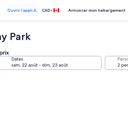
•
Ouvrir l’appli
CAD
Annoncer mon hébergement
ay Park
prix
Dates
Pers