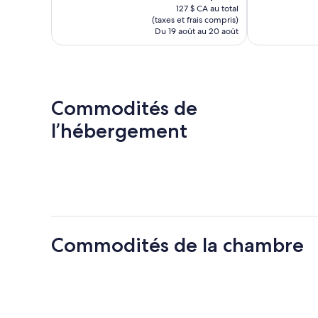
prix
127 $ CA au total
est
(taxes et frais compris)
de
Du 19 août au 20 août
109 $ CA
Commodités de
l’hébergement
Commodités de la chambre