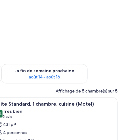
n de semaine août 7 - août 9
Vérifier la disponibilité pour la fin de semaine prochaine août 
La fin de semaine prochaine
août 14 - août 16
Affichage de 5 chambre(s) sur 5
avers une porte ouverte.
s, avec des toits verts, chacune dotée d’une véranda et d’une petite table.
fficher
Un bâtiment d’un seul étage, doté d’un toit vég
9
ite Standard, 1 chambre, cuisine (Motel)
outes
Très bien
s
4
,4 sur 10
(5 avis)
5 avis
hotos
431 pi²
our
4 personnes
e