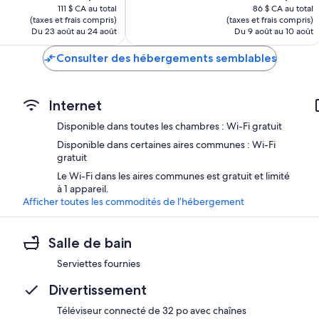
prix
prix
111 $ CA au total
86 $ CA au total
est
est
(taxes et frais compris)
(taxes et frais compris)
de
de
Du 23 août au 24 août
Du 9 août au 10 août
96 $ CA
75 $ CA
Consulter des hébergements semblables
Internet
Disponible dans toutes les chambres : Wi-Fi gratuit
Disponible dans certaines aires communes : Wi-Fi
gratuit
Le Wi-Fi dans les aires communes est gratuit et limité
à 1 appareil.
Afficher toutes les commodités de l’hébergement
Salle de bain
Serviettes fournies
Divertissement
Téléviseur connecté de 32 po avec chaînes