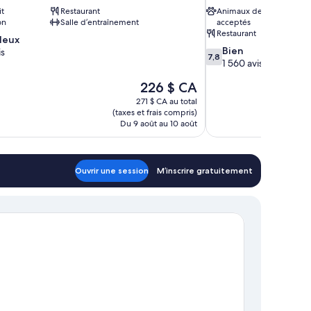
it
Restaurant
Animaux de compagnie
on
Salle d’entraînement
acceptés
Restaurant
leux
7.8
Bien
is
7,8
sur
1 560 avis
10,
Le
226 $ CA
Bien,
prix
1 560 avis
271 $ CA au total
est
(taxes et frais compris)
de
Du 9 août au 10 août
226 $ CA
Ouvrir une session
M’inscrire gratuitement