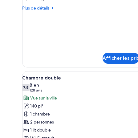
ce
Plus
Plus de détails
type
de
détails
de
pour
chambre :
Single
Single
-
-
Room
Room
Afficher les pri
Afficher
Une chambre à coucher avec un 
5
Chambre double
toutes
Bien
les
7,8
7,8 sur 10
(128 avis)
128 avis
photos
Vue sur la ville
pour
140 pi²
ce
1 chambre
type
2 personnes
de
1 lit double
chambre :
Wi-Fi gratuit