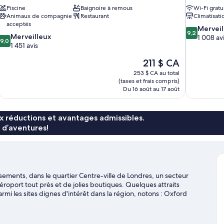
Piscine
Baignoire à remous
Wi-Fi gratu
Animaux de compagnie
Restaurant
Climatisati
acceptés
9.2
Merveil
9,2
9.0
Merveilleux
sur
1 008 av
9,0
sur
1 451 avis
10,
10,
Merveilleux,
Le
211 $ CA
Merveilleux,
1 008 avis
prix
1 451 avis
253 $ CA au total
est
(taxes et frais compris)
de
Du 16 août au 17 août
211 $ CA
x réductions et avantages admissibles.
 d’aventures!
ssements, dans le quartier Centre-ville de Londres, un secteur
éroport tout près et de jolies boutiques. Quelques attraits
parmi les sites dignes d'intérêt dans la région, notons : Oxford
 sont deux attraits recommandés à visiter. Les clients adorent
tiques. L’établissement se trouve aussi près des transports en
e marche et Station de métro Lancaster Gate est à 5 minutes.