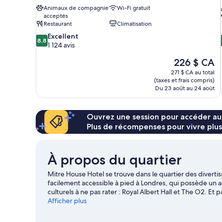
Animaux de compagnie
Wi-Fi gratuit
acceptés
Restaurant
Climatisation
8.8
Excellent
8,8
sur
1 124 avis
10,
Le
226 $ CA
Excellent,
prix
1 124 avis
271 $ CA au total
est
(taxes et frais compris)
de
Du 23 août au 24 août
226 $ CA
Ouvrez une session pour accéder au
Plus de récompenses pour vivre plus
À propos du quartier
Mitre House Hotel se trouve dans le quartier des diverti
facilement accessible à pied à Londres, qui possède un a
culturels à ne pas rater : Royal Albert Hall et The O2. Et 
Street et Trafalgar Square. Buckingham Palace et Big Ben
Afficher plus
l’emplacement de hôtel pour sa proximité aux sites touris
commun : Station de métro Paddington est à 4 minutes d