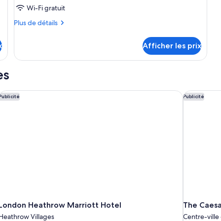
ba
pour
Wi-Fi gratuit
c
ce
(S
Plus
Plus de détails
5)
type
de
détails
de
x
Afficher les prix
pour
chambre :
Superior
Superior
Double
es
Double
London Heathrow Marriott Hotel
The Caesar
Publicité
Publicité
London Heathrow Marriott Hotel
The Caesa
Heathrow Villages
Centre-ville