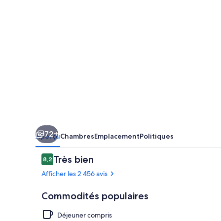
Hotel
72+
Aperçu
Chambres
Emplacement
Politiques
Avis
Très bien
8,2
8,2 sur 10 –
Afficher les 2 456 avis
Commodités populaires
Déjeuner compris