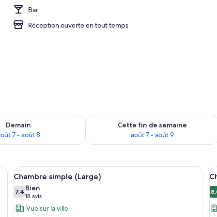
Bar
Réception ouverte en tout temps
sponibilité pour demain août 7 - août 8
Vérifier la disponibilité pour cette fi
Demain
Cette fin de semaine
oût 7 - août 8
août 7 - août 9
t, une table de chevet avec un téléphone et une lampe, un fauteuil en osier 
Afficher
Une table dressée pour le petit-déjeune
A
5
Chambre simple (Large)
C
toutes
t
Bien
les
7,4
le
8,
7,4 sur 10
8
(18 avis)
18 avis
photos
p
Vue sur la ville
pour
p