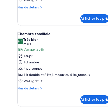
Chambre
double
Plus
Plus de détails
de
détails
Afficher les pri
pour
Chambre
double
Afficher
Une chambre d’hôtel avec deux 
6
Chambre familiale
toutes
Très bien
les
8,4
8,4 sur 10
(19 avis)
19 avis
photos
Vue sur la ville
pour
194 pi²
ce
1 chambre
type
4 personnes
de
1 lit double et 2 lits jumeaux ou 4 lits jumeaux
chambre :
Chambre
Wi-Fi gratuit
familiale
Plus
Plus de détails
de
détails
Afficher les pri
pour
Chambre