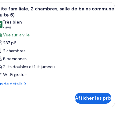
ples, une fenêtre avec des rideaux, un radiateur, une table de chevet avec u
fficher
Une chambre d’hôtel avec deux lits, une fenêt
6
ite familiale, 2 chambres, salle de bains commune
outes
uite 5)
s
Très bien
4
hotos
,4 sur 10
(7 avis)
7 avis
our
Vue sur la ville
e
237 pi²
ype
2 chambres
e
5 personnes
hambre :
2 lits doubles et 1 lit jumeau
uite
Wi-Fi gratuit
miliale,
us
us de détails
hambres,
tails
lle
Afficher les prix
ur
e
ite
ains
iliale,
ec des rideaux.
grand miroir et un fauteuil en cuir.
ommune
ambres,
Suite
le
)