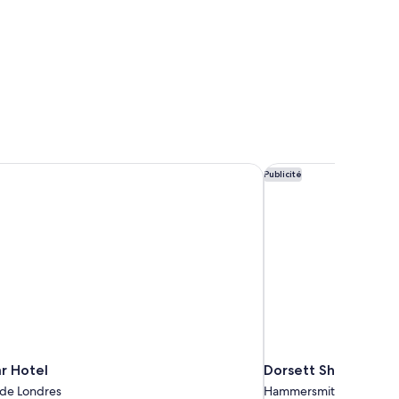
ins
ommune
uite
 Hotel
Dorsett Shepherds B
Publicité
r Hotel
Dorsett Shepherds 
 de Londres
Hammersmith et Fulham