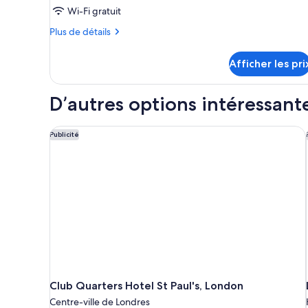
pour
Wi-Fi gratuit
ce
Plus
Plus de détails
type
de
détails
de
Afficher les pri
pour
chambre :
Double
Double
D’autres options intéressant
Club Quarters Hotel St Paul's, London
Publicité
Club Quarters Hotel St Paul's, London
Centre-ville de Londres