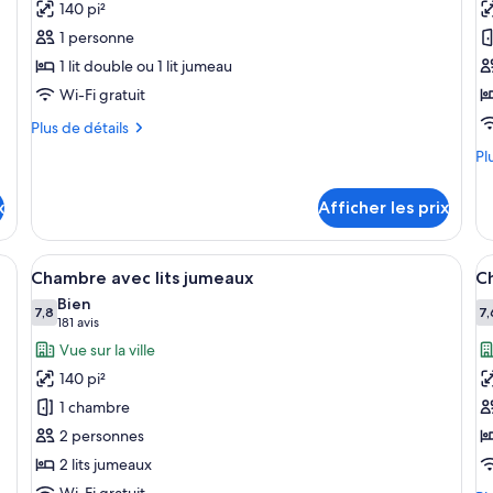
140 pi²
ce
c
1 personne
type
t
1 lit double ou 1 lit jumeau
de
d
Wi-Fi gratuit
chambre :
c
Chambre
C
Plus
Plus de détails
simple
de
s
Pl
Pl
détails
(Large)
d
de
pour
dé
Chambre
x
Afficher les prix
po
simple
Ch
(Large)
su
lit, une lampe fixée au mur, un tableau et un téléphone sur une table de c
Afficher
Une chambre d’hôtel avec deux lits, u
A
6
do
Chambre avec lits jumeaux
C
toutes
t
Bien
les
7,8
le
7,
7,8 sur 10
7
(181 avis)
181 avis
photos
p
Vue sur la ville
pour
p
140 pi²
ce
c
1 chambre
type
t
2 personnes
de
d
2 lits jumeaux
chambre :
c
Wi-Fi gratuit