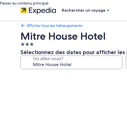
Passer au contenu principal
Rechercher un voyage
Afficher tous les hébergements
Mitre House Hotel
Hébergement
3.0 étoiles
Sélectionnez des dates pour afficher les 
Où allez-vous?
Galerie
de
photos
de
l’hébergement
Mitre
House