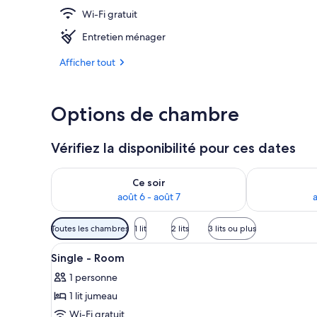
Wi-Fi gratuit
Extérieur
Entretien ménager
Afficher tout
Options de chambre
Vérifiez la disponibilité pour ces dates
Vérifier la disponibilité pour ce soir août 6 - août 7
Vérifier la di
Ce soir
août 6 - août 7
a
Filtres
Toutes les chambres
1 lit
2 lits
3 lits ou plus
disponibles
Afficher
Une chambre d’hôtel avec un li
pour
6
Single - Room
toutes
les
1 personne
les
chambres
1 lit jumeau
photos
pour
Wi-Fi gratuit