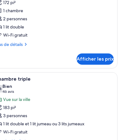
172 pi²
e
1 chambre
ype
2 personnes
e
1 lit double
hambre :
hambre
Wi-Fi gratuit
upérieure
us
us de détails
ouble
tails
Afficher les prix
ur
ambre
périeure
hevet.
ne fenêtre avec des rideaux, une table de chevet avec une lampe et un lumina
fficher
Une chambre d’hôtel avec deux lits, une tabl
5
uble
hambre triple
outes
Bien
s
6
,6 sur 10
(46 avis)
46 avis
hotos
Vue sur la ville
our
183 pi²
e
3 personnes
ype
1 lit double et 1 lit jumeau ou 3 lits jumeaux
e
Wi-Fi gratuit
hambre :