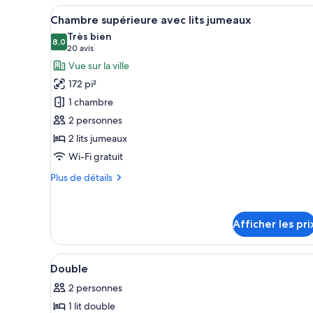
familiale
Afficher
Une chambre d’hôtel avec deux l
9
Chambre supérieure avec lits jumeaux
toutes
Très bien
les
8,0
8,0 sur 10
(20 avis)
20 avis
photos
Vue sur la ville
pour
172 pi²
ce
1 chambre
type
2 personnes
de
2 lits jumeaux
chambre :
Chambre
Wi-Fi gratuit
supérieure
Plus
Plus de détails
avec
de
détails
lits
pour
jumeaux
Afficher les pri
Chambre
supérieure
avec
Afficher
Une chambre d’hôtel avec un li
lits
7
Double
toutes
jumeaux
2 personnes
les
1 lit double
photos