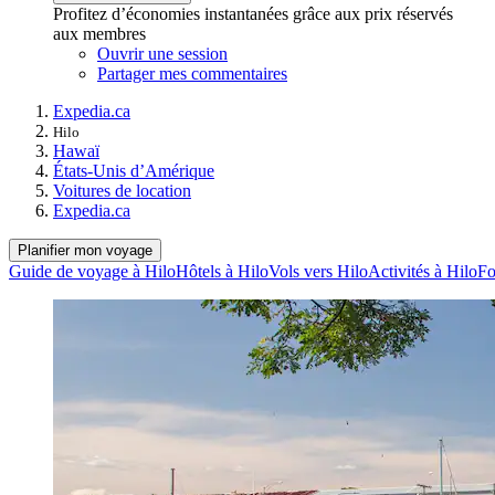
Profitez d’économies instantanées grâce aux prix réservés
aux membres
Ouvrir une session
Partager mes commentaires
Expedia.ca
Hilo
Hawaï
États-Unis d’Amérique
Voitures de location
Expedia.ca
Planifier mon voyage
Guide de voyage à Hilo
Hôtels à Hilo
Vols vers Hilo
Activités à Hilo
Fo