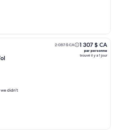
1 307 $ CA
2 087 $ CA
par personne
trouvé il y a 1 jour
ol
 we didn’t