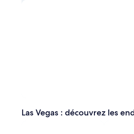
Vegas
Las Vegas : découvrez les endr