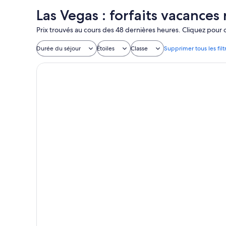
Las Vegas : forfaits vacances
Prix trouvés au cours des 48 dernières heures. Cliquez pour ob
Durée du séjour
Étoiles
Classe
Supprimer tous les filt
Planet Hollywood Resort & Casino