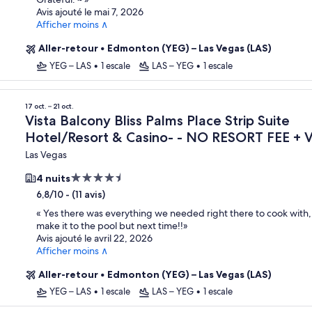
Avis ajouté le mai 7, 2026
Afficher moins ∧
Aller-retour
•
Edmonton (YEG) – Las Vegas (LAS)
YEG – LAS
•
1 escale
LAS – YEG
•
1 escale
esort & Casino- - NO RESORT FEE
17 oct. – 21 oct.
Vista Balcony Bliss Palms Place Strip Suite
Hotel/Resort & Casino- - NO RESORT FEE + V
Las Vegas
Hébergement
4 nuits
4.5 étoiles
-
(11 avis)
6,8/10
«
Yes there was everything we needed right there to cook with,
make it to the pool but next time!!
»
Avis ajouté le avril 22, 2026
Afficher moins ∧
Aller-retour
•
Edmonton (YEG) – Las Vegas (LAS)
YEG – LAS
•
1 escale
LAS – YEG
•
1 escale