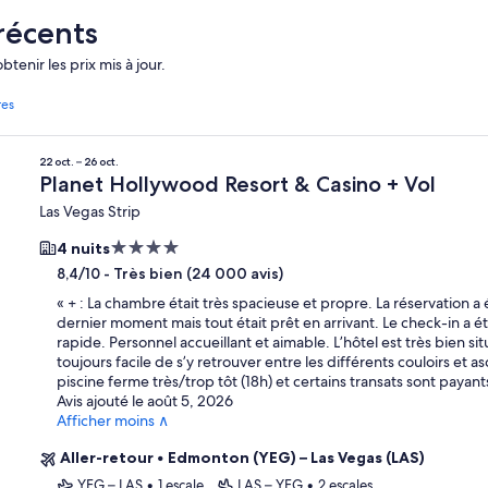
 récents
tenir les prix mis à jour.
res
22 oct. – 26 oct.
Planet Hollywood Resort & Casino + Vol
Las Vegas Strip
Hébergement
4 nuits
4.0 étoiles
-
Très bien (24 000 avis)
8,4/10
«
+ : La chambre était très spacieuse et propre. La réservation a 
dernier moment mais tout était prêt en arrivant. Le check-in a ét
rapide. Personnel accueillant et aimable. L’hôtel est très bien situ
toujours facile de s’y retrouver entre les différents couloirs et a
piscine ferme très/trop tôt (18h) et certains transats sont paya
Avis ajouté le août 5, 2026
Afficher moins ∧
Aller-retour
•
Edmonton (YEG) – Las Vegas (LAS)
YEG – LAS
•
1 escale
LAS – YEG
•
2 escales