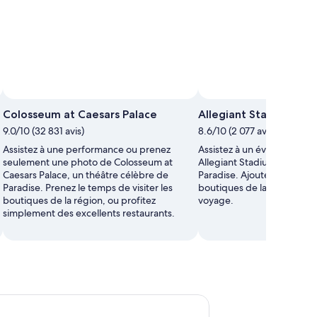
Photo par Laura
Photo
Colosseum at Caesars Palace
Allegiant Stadium
libre
9.0/10 (32 831 avis)
8.6/10 (2 077 avis)
de
droits
Assistez à une performance ou prenez
Assistez à un événement se
prise
seulement une photo de Colosseum at
Allegiant Stadium lors de v
par Laura
Caesars Palace, un théâtre célèbre de
Paradise. Ajoutez les casino
Paradise. Prenez le temps de visiter les
boutiques de la région à vo
boutiques de la région, ou profitez
voyage.
simplement des excellents restaurants.
r le pont panoramique de la Tour Eiffel à Las Vegas