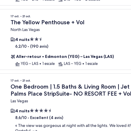
17 oct. – 21 oct.
The Yellow Penthouse + Vol
North Las Vegas
Hébergement
4 nuits
2.5 étoiles
-
(190 avis)
6,2/10
Aller-retour
•
Edmonton (YEG) – Las Vegas (LAS)
YEG – LAS
•
1 escale
LAS – YEG
•
1 escale
 Palms Place StripSuite- NO RESORT FEE
17 oct. – 21 oct.
One Bedroom | 1.5 Baths & Living Room | Jet
Palms Place StripSuite- NO RESORT FEE + Vo
Las Vegas
Hébergement
4 nuits
4.5 étoiles
-
Excellent (4 avis)
8,6/10
«
The view was gorgeous at night with all the lights. We loved it
Grateful. ~
»