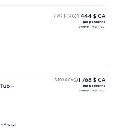
1 444 $ CA
2 912 $ CA
par personne
trouvé il y a 1 jour
1 768 $ CA
3 103 $ CA
 Tub –
par personne
trouvé il y a 1 jour
l
! ~ Always