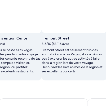
Photo par Diana Hontiveros
Photo
nvention Center
Fremont Street
libre
vis)
8.6/10 (53 116 avis)
de
droits
i se passe à Las Vegas
Fremont Street est seulement l'un des
prise
ter pendant votre voyage
endroits à voir à Las Vegas, alors n'hésitez
par Diana
des congrès reconnu de Las
pas à explorer les autres activités à faire
Hontiveros
 temps de visiter les
dans la région lors de votre voyage.
région, ou profitez
Découvrez les bars animés de la région et
excellents restaurants.
ses excellents concerts.
Billets Madame Tussauds Las Vegas
Billets pou