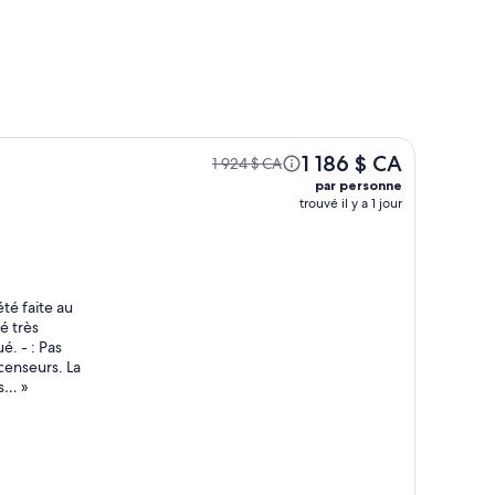
1 186 $ CA
1 924 $ CA
par personne
trouvé il y a 1 jour
été faite au
é très
é. - : Pas
scenseurs. La
nts…
»