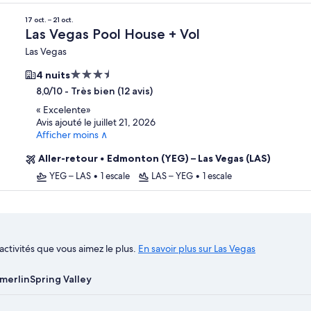
17 oct. – 21 oct.
Las Vegas Pool House + Vol
Las Vegas
Hébergement
4 nuits
3.5 étoiles
-
Très bien (12 avis)
8,0/10
«
Excelente
»
Avis ajouté le juillet 21, 2026
Afficher moins ∧
Aller-retour
•
Edmonton (YEG) – Las Vegas (LAS)
YEG – LAS
•
1 escale
LAS – YEG
•
1 escale
activités que vous aimez le plus.
En savoir plus sur Las Vegas
merlin
Spring Valley