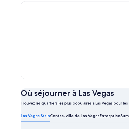
Las Vegas Pool House
Où séjourner à Las Vegas
Trouvez les quartiers les plus populaires à Las Vegas pour les 
En
savoir
Las Vegas Strip
Centre-ville de Las Vegas
Enterprise
Sum
plus
sur
Las