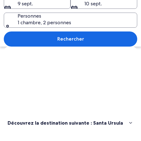
9 sept.
10 sept.
Santa
Ursula
Personnes
1 chambre, 2 personnes
Un coucher de soleil sur un paysage cô
Rechercher
Explorer la carte
Découvrez la destination suivante : Santa Ursula