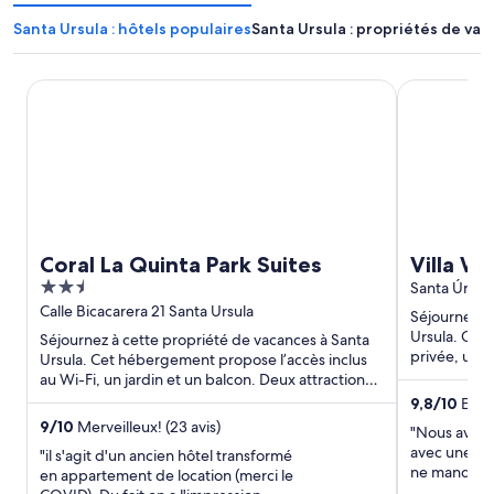
Santa Ursula : hôtels populaires
Santa Ursula : propriétés de va
Coral La Quinta Park Suites
Villa With 
Coral La Quinta Park Suites
Villa With Best Amazin
2.5
Views
Santa Úrsul
out
Calle Bicacarera 21 Santa Ursula
Séjournez à c
of
Ursula. Cet
Séjournez à cette propriété de vacances à Santa
5
privée, un 
Ursula. Cet hébergement propose l’accès inclus
jardin. Deux 
au Wi-Fi, un jardin et un balcon. Deux attractions
prisées, Piscines ...
9,8
/
10
Excep
9
/
10
Merveilleux! (23 avis)
"Nous avons
avec une mai
"il s'agit d'un ancien hôtel transformé
ne manque rr
en appartement de location (merci le
quelqu'un qu