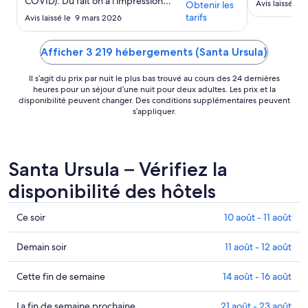
COVID). Du fait on a l'impression
Avis laissé l
Obtenir les
aider et à d
d'être dans un hôtel vide, sans
tarifs
Avis laissé le 9 mars 2026
tout en éta
services, sans bruit, sans musique,
est de reve 
sans animation, un peu tristounet.
commerces 
l'appartement était propre, petite
Afficher 3 219 hébergements (Santa Ursula)
minutes à pie
cuisine équipée, chambre spacieuse,
matelas moyennement ..."
Il s’agit du prix par nuit le plus bas trouvé au cours des 24 dernières
heures pour un séjour d’une nuit pour deux adultes. Les prix et la
disponibilité peuvent changer. Des conditions supplémentaires peuvent
s’appliquer.
Santa Ursula – Vérifiez la
disponibilité des hôtels
Consultez
Ce soir
10 août - 11 août
les
prix
Consulter
Demain soir
11 août - 12 août
à Santa
les
Ursula
prix
Consultez
Cette fin de semaine
14 août - 16 août
pour
à
les
ce
Santa
prix
Consultez
La fin de semaine prochaine
21 août - 23 août