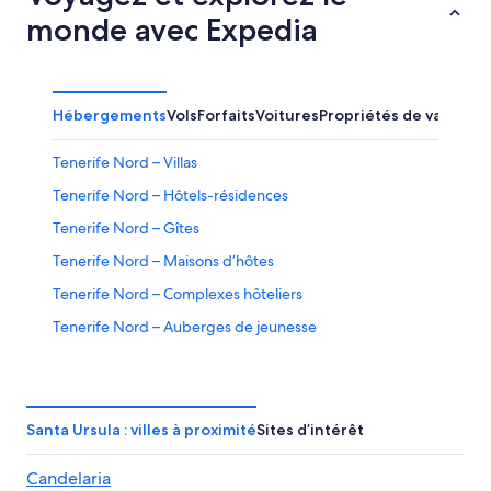
monde avec Expedia
Hébergements
Vols
Forfaits
Voitures
Propriétés de vacance
Tenerife Nord – Villas
Tenerife Nord – Hôtels-résidences
Tenerife Nord – Gîtes
Tenerife Nord – Maisons d’hôtes
Tenerife Nord – Complexes hôteliers
Tenerife Nord – Auberges de jeunesse
Tenerife Nord – Établissements d’agrotourisme
Puerto de la Cruz – Condos
Hôtels tout inclus – Puerto de la Cruz
Santa Ursula : villes à proximité
Sites d’intérêt
Hôtels au bord de la plage – Puerto de la Cruz
Candelaria
Hôtels pour les familles – Tenerife