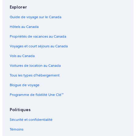
Radazul – Hôtels
Explorer
La Orotava – Hôtels
Guide de voyage sur le Canada
El Rosario – Hôtels
Hôtels au Canada
Las Cuevas – Hôtels
Propriétés de vacances au Canada
Bocacangrejo – Hôtels
Voyages et court séjours au Canada
La Guancha – Hôtels
Mesa del Mar – Hôtels
Vols au Canada
Voitures de location au Canada
Tous les types d’hébergement
Blogue de voyage
Programme de fidélité Une Clé™
Politiques
Sécurité et confidentialité
Témoins