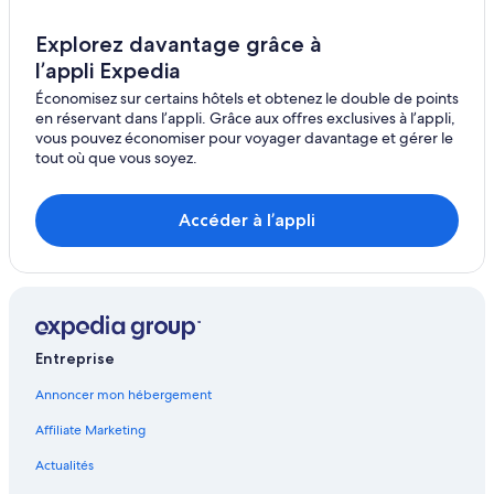
Puerto de la Cruz – Hôtels
Los Realejos – Hôtels
Explorez davantage grâce à
l’appli Expedia
Arafo – Hôtels
Économisez sur certains hôtels et obtenez le double de points
San Cristóbal de La Laguna – Hôtels
en réservant dans l’appli. Grâce aux offres exclusives à l’appli,
Cruz Santa – Hôtels
vous pouvez économiser pour voyager davantage et gérer le
tout où que vous soyez.
Tenerife Nord – Hôtels à proximité
Las Rosas – Hôtels
Accéder à l’appli
Tacoronte – Hôtels
San Juan de la Rambla – Hôtels
Santa María del Mar – Hôtels
Santa Catalina – Hôtels
Entreprise
La Florida – Hôtels
Annoncer mon hébergement
Santa Ursula – Hôtels
Affiliate Marketing
Los Gómez – Hôtels
Santa Cruz de Tenerife – Hôtels
Actualités