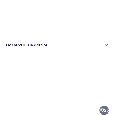
Découvrir Isla del Sol
Images
de
la
25
destination