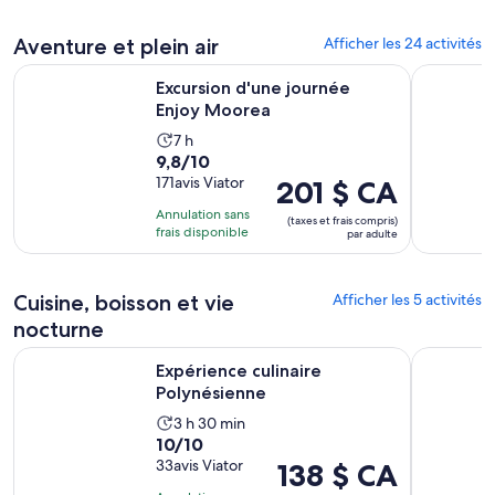
Aventure et plein air
Afficher les 24 activités
S’ouvre dans un nouv
Excursion d'une journée Enjoy Moorea
Tahiti Saf
Excursion d'une journée
Enjoy Moorea
L’activité
7 h
9.8
9,8/10
dure
sur
171avis Viator
Le
201 $ CA
7 heures
10
prix
Annulation sans
(taxes et frais compris)
avec
est
frais disponible
par adulte
171 avis
de 201 $ CA.
par
Cuisine, boisson et vie
adulte
Afficher les 5 activités
nocturne
S’ouvre dans un nouvel on
Expérience culinaire Polynésienne
Tahiti : U
Expérience culinaire
Polynésienne
L’activité
3 h 30 min
10.0
10/10
dure
sur
33avis Viator
Le
138 $ CA
3 heures
10
prix
et