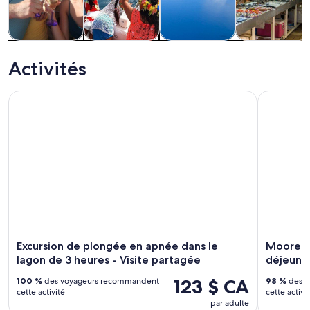
Visites
Activités
Excursions
Histoire et
touristiques et
nautiques
privées et
culture
Activités
excursions
personnalisées
d’un jour
Excursion de plongée en apnée dans le lagon de 3 heures - V
Moorea 6 -
Excursion de plongée en apnée dans le
Moorea 6
lagon de 3 heures - Visite partagée
déjeune
123 $ CA
100 %
des voyageurs recommandent
98 %
des v
cette activité
cette activi
par adulte