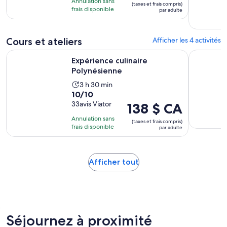
Annulation sans
(taxes et frais compris)
avec
est
30 minutes
frais disponible
par adulte
33 avis
de 138 $ CA.
par
Cours et ateliers
adulte
Afficher les 4 activités
S’ouvre dans un nouvel on
Expérience culinaire Polynésienne
Atelier pa
Expérience culinaire
Polynésienne
L’activité
3 h 30 min
10.0
10/10
dure
sur
33avis Viator
Le
138 $ CA
3 heures
10
prix
et
Annulation sans
(taxes et frais compris)
avec
est
30 minutes
frais disponible
par adulte
33 avis
de 138 $ CA.
par
adulte
S’ouvre
Afficher tout
dans
un
nouvel
onglet
Séjournez à proximité