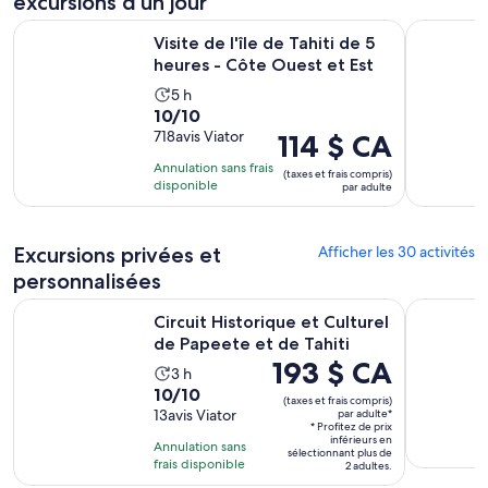
excursions d’un jour
S’ouvr
Visite de l'île de Tahiti de 5 heures - Côte Ouest et Est
Tour balei
Visite de l'île de Tahiti de 5
heures - Côte Ouest et Est
L’activité
5 h
10.0
10/10
dure
sur
718avis Viator
Le
114 $ CA
5 heures
10
prix
Annulation sans frais
(taxes et frais compris)
avec
est
disponible
par adulte
718 avis
de 114 $ CA.
par
Excursions privées et
adulte
Afficher les 30 activités
personnalisées
S’ouvre
Circuit Historique et Culturel de Papeete et de Tahiti
Safari de 
Circuit Historique et Culturel
de Papeete et de Tahiti
Le
193 $ CA
L’activité
3 h
prix
10.0
10/10
dure
(taxes et frais compris)
est
sur
13avis Viator
par adulte*
3 heures
* Profitez de prix
de 193 $ CA.
10
inférieurs en
Annulation sans
par
sélectionnant plus de
avec
frais disponible
2 adultes.
adulte*
13 avis