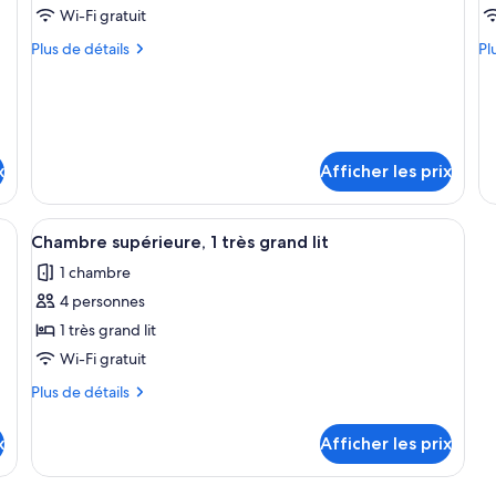
ce
c
Wi-Fi gratuit
type
t
Plus
Pl
Plus de détails
Pl
de
d
de
de
chambre :
détails
c
dé
pour
po
Chambre
C
Chambre
Ch
Deluxe,
D
Deluxe,
De
1
1
1
1
x
Afficher les prix
très
tr
très
t
grand
gr
grand
g
fre-fort, bureau
lit
Afficher
Chambre supérieure, 1 très grand lit | L
lit
5
lit
li
Chambre supérieure, 1 très grand lit
et
toutes
e
1
1 chambre
les
ca
1
4 personnes
photos
lit
c
pour
1 très grand lit
li
ce
Wi-Fi gratuit
type
Plus
Plus de détails
de
de
chambre :
détails
x
Afficher les prix
pour
Chambre
Chambre
supérieure,
supérieure,