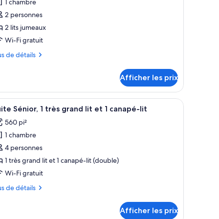
1 chambre
hotos
our
2 personnes
e
2 lits jumeaux
ype
Wi-Fi gratuit
e
us
us de détails
hambre :
hambre
tails
Afficher les prix
ur
xécutive,
ambre
écutive,
grande œuvre d’art abstraite accrochée au mur.
n fauteuil bleu, une petite table, un miroir et une vue sur la ville par la fen
fficher
Une chambre d’hôtel avec un canapé, deux faut
ts
8
ite Sénior, 1 très grand lit et 1 canapé-lit
outes
umeaux
560 pi²
meaux
s
1 chambre
hotos
our
4 personnes
e
1 très grand lit et 1 canapé-lit (double)
ype
Wi-Fi gratuit
e
us
us de détails
hambre :
uite
tails
Afficher les prix
ur
énior,