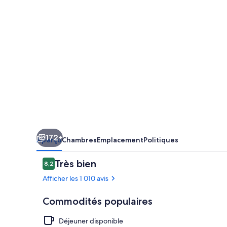
Paris
Arc
De
Triomphe
172+
Aperçu
Chambres
Emplacement
Politiques
Avis
Très bien
8,2
8,2 sur 10 –
Afficher les 1 010 avis
Commodités populaires
Déjeuner disponible