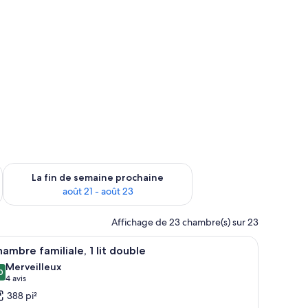
n de semaine août 14 - août 16
Vérifier la disponibilité pour la fin de semaine prochaine août
La fin de semaine prochaine
août 21 - août 23
Affichage de 23 chambre(s) sur 23
n bureau, une chaise, une lampe et une grande fenêtre avec des rideaux.
fficher
Une chambre d’hôtel moderne avec un grand li
7
ambre familiale, 1 lit double
outes
Merveilleux
s
0
,0 sur 10
(4 avis)
4 avis
hotos
388 pi²
our