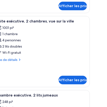
tails
Afficher les prix
ur
hambre
ite
nior,
anapé, deux fauteuils, une table ronde et une petite table d’appoint.
fficher
Suite exécutive, 2 chambres, vue sur la ville | 
14
ite exécutive, 2 chambres, vue sur la ville
outes
ambre
1001 pi²
s
1 chambre
hotos
our
4 personnes
e
2 lits doubles
ype
Wi-Fi gratuit
e
us
us de détails
hambre :
uite
tails
ur
xécutive,
ite
Afficher les prix
écutive,
hambres,
ue
ambres,
une vue sur la ville, une petite table, une chaise bleue et un téléviseur.
fficher
Une chambre d’hôtel avec deux lits, une télévis
e
4
ur
ambre exécutive, 2 lits jumeaux
outes
r
248 pi²
s
lle
le