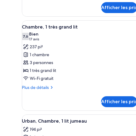
détails
très
Afficher les pri
pour
grand
Chambre,
lit
1
Afficher
Une chambre d’hôtel moderne av
7
très
Chambre, 1 très grand lit
toutes
grand
Bien
lit
les
7,6
7,6 sur 10
(17 avis)
17 avis
photos
237 pi²
pour
1 chambre
ce
3 personnes
type
1 très grand lit
de
Wi-Fi gratuit
chambre :
Chambre,
Plus
Plus de détails
1
de
détails
très
Afficher les pri
pour
grand
Chambre,
lit
1
Afficher
Une chambre d’hôtel avec un l
7
très
Urban, Chambre, 1 lit jumeau
toutes
grand
194 pi²
lit
les