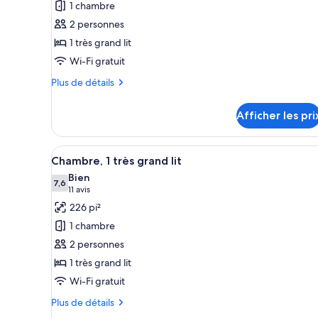
1 chambre
ce
2 personnes
type
1 très grand lit
de
Wi-Fi gratuit
chambre :
Chambre,
Plus
Plus de détails
1
de
détails
très
Afficher les pri
pour
grand
Chambre,
lit
1
Afficher
Une chambre d’hôtel moderne av
8
très
Chambre, 1 très grand lit
toutes
grand
Bien
lit
les
7,6
7,6 sur 10
(11 avis)
11 avis
photos
226 pi²
pour
1 chambre
ce
2 personnes
type
1 très grand lit
de
Wi-Fi gratuit
chambre :
Chambre,
Plus
Plus de détails
1
de