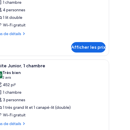
1 chambre
e
4 personnes
ype
1 lit double
e
Wi-Fi gratuit
hambre :
hambre
us
us de détails
miliale,
tails
Afficher les prix
ur
t
ambre
ouble
iliale,
ec des rideaux, un téléviseur à écran plat fixé au mur et une table de che
grand lit, un bureau et un mur orné d’un motif géométrique.
fficher
Une chambre d’hôtel moderne avec un canapé b
8
ite Junior, 1 chambre
outes
Très bien
uble
s
0
,0 sur 10
(2 avis)
2 avis
hotos
452 pi²
our
1 chambre
e
3 personnes
ype
1 très grand lit et 1 canapé-lit (double)
e
Wi-Fi gratuit
hambre :
uite
us
us de détails
unior,