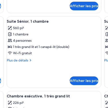
détails
dé
très
1
x
Afficher les prix
pour
po
grand
c
Chambre,
Su
lit
1
Ju
ec un grand lit, une petite table de chevet et un mur décoratif en bois.
Afficher
Une chambre d’hôtel moderne avec un c
A
6
très
1
Suite Sénior, 1 chambre
Su
toutes
t
grand
ch
560 pi²
lit
les
le
1 chambre
photos
p
pour
p
4 personnes
ce
c
1 très grand lit et 1 canapé-lit (double)
type
t
Wi-Fi gratuit
de
d
Plus
Pl
Plus de détails
Pl
chambre :
c
de
de
Suite
S
détails
dé
pour
po
Sénior,
e
Suite
Su
1
2
x
Afficher les prix
Sénior,
ex
chambre
c
1
2
v
chambre
ch
it, un bureau et un mur orné d’un motif géométrique.
Afficher
Une chambre d’hôtel avec un grand lit, 
A
vu
4
s
Chambre exécutive, 1 très grand lit
Ch
toutes
t
su
la
226 pi²
la
les
le
vi
vil