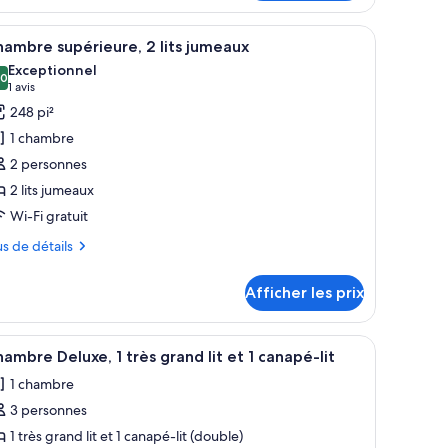
ite
nior,
 fenêtre.
, bureau
fficher
Une chambre d’hôtel avec deux lits, une télévis
rès
7
ambre supérieure, 2 lits jumeaux
outes
rand
ès
Exceptionnel
and
s
,0
t
0,0 sur 10
(1 avis)
1 avis
hotos
t
248 pi²
our
1 chambre
e
napé-
anapé-
2 personnes
ype
t
2 lits jumeaux
e
Wi-Fi gratuit
hambre :
hambre
us
us de détails
upérieure,
tails
Afficher les prix
ur
ts
ambre
umeaux
périeure,
éviseur.
ie de qualité, minibar, coffre-fort, bureau
fficher
Literie de qualité, minibar, coffre-fort, bureau
10
ambre Deluxe, 1 très grand lit et 1 canapé-lit
outes
1 chambre
meaux
s
3 personnes
hotos
our
1 très grand lit et 1 canapé-lit (double)