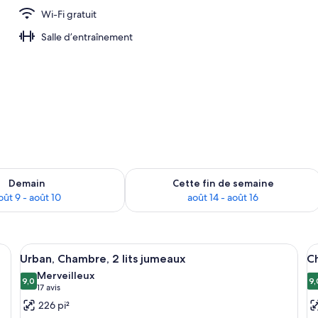
Wi-Fi gratuit
Salle d’entraînement
sponibilité pour demain août 9 - août 10
Vérifier la disponibilité pour cette fi
Demain
Cette fin de semaine
oût 9 - août 10
août 14 - août 16
vec un grand lit, un bureau et un mur orné d’un motif géométrique.
Afficher
Une chambre d’hôtel avec deux lits, u
A
10
Urban, Chambre, 2 lits jumeaux
Ch
toutes
t
Merveilleux
les
9,0
le
9,
9,0 sur 10
9
(17 avis)
17 avis
photos
p
226 pi²
pour
p