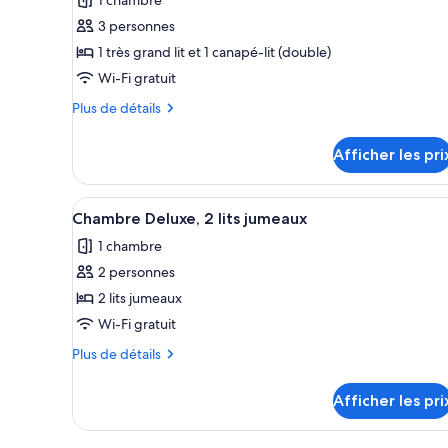
ce
3 personnes
type
1 très grand lit et 1 canapé-lit (double)
de
Wi-Fi gratuit
chambre :
Chambre
Plus
Plus de détails
supérieure,
de
détails
1
Afficher les pri
pour
très
Chambre
grand
supérieure,
Afficher
Literie de qualité, minibar, cof
8
1
lit
Chambre Deluxe, 2 lits jumeaux
toutes
très
et
1 chambre
grand
les
1
lit
2 personnes
photos
canapé-
et
pour
2 lits jumeaux
1
lit
ce
canapé-
Wi-Fi gratuit
lit
type
Plus
Plus de détails
de
de
chambre :
détails
Afficher les pri
pour
Chambre
Chambre
Deluxe,
Deluxe,