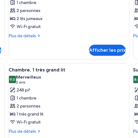
1 chambre
ce
c
2 personnes
type
t
2 lits jumeaux
de
d
Wi-Fi gratuit
chambre :
c
Urban,
C
Plus
Pl
Plus de détails
Pl
Chambre,
de
fa
de
détails
dé
2
1
x
Afficher les prix
pour
po
lits
li
Urban,
Ch
jumeaux
d
Chambre,
fam
ec un grand lit, un bureau et une chaise. On y trouve une grande fenêtre av
Afficher
Une chambre d’hôtel moderne avec un 
A
14
2
1
Chambre, 1 très grand lit
Su
toutes
t
lits
lit
Merveilleux
jumeaux
les
9,0
do
le
8,
9,0 sur 10
8
(2 avis)
2 avis
photos
p
248 pi²
pour
p
1 chambre
ce
c
2 personnes
type
t
1 très grand lit
de
d
Wi-Fi gratuit
chambre :
c
Chambre,
S
Plus
Pl
Plus de détails
Pl
1
de
J
de