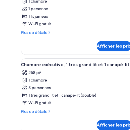
1 chambre
photos
pour
1 personne
ce
1 lit jumeau
type
Wi-Fi gratuit
de
Plus
Plus de détails
chambre :
de
Urban,
détails
Afficher les pri
pour
Chambre,
Urban,
1
Chambre,
Afficher
Une chambre d’hôtel avec un gr
lit
4
1
Chambre exécutive, 1 très grand lit et 1 canapé-lit
toutes
jumeau
lit
258 pi²
jumeau
les
1 chambre
photos
pour
3 personnes
ce
1 très grand lit et 1 canapé-lit (double)
type
Wi-Fi gratuit
de
Plus
Plus de détails
chambre :
de
Chambre
détails
Afficher les pri
pour
exécutive,