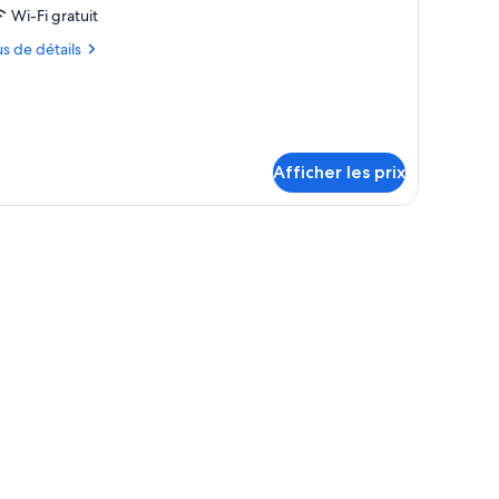
e
Wi-Fi gratuit
ype
us
us de détails
e
hambre :
tails
ur
hambre
ambre
eluxe,
luxe,
Afficher les prix
ès
rès
and
rand
iterie de qualité, minibar, coffre-fort, bureau
t
t
napé-
anapé-
t