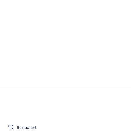
Suite exécuti
Literie de qu
Restaurant