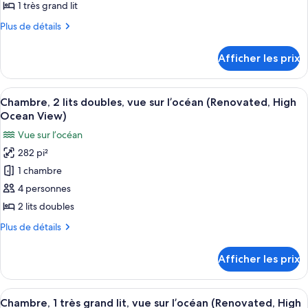
type
1 très grand lit
de
Plus
Plus de détails
chambre :
de
Chambre,
détails
Afficher les prix
pour
1
Chambre,
très
1
Afficher
Une chambre d’hôtel avec deux lits, u
grand
6
très
Chambre, 2 lits doubles, vue sur l’océan (Renovated, High
toutes
lit,
grand
Ocean View)
lit,
les
vue
Vue sur l’océan
vue
photos
sur
sur
282 pi²
pour
l’océan
l’océan
1 chambre
ce
(Princess
(Princess
Wing)
type
4 personnes
Wing)
de
2 lits doubles
chambre :
Plus
Plus de détails
Chambre,
de
2
détails
Afficher les prix
pour
lits
Chambre,
doubles,
2
Afficher
Une chambre d’hôtel avec un grand lit,
vue
7
lits
Chambre, 1 très grand lit, vue sur l’océan (Renovated, High