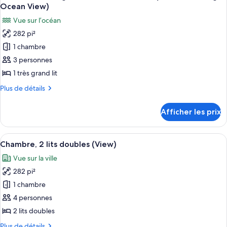
toutes
doubles,
sur
Ocean View)
vue
les
l’océan
Vue sur l’océan
sur
photos
(Renovated,
l’océan
282 pi²
pour
High
(Renovated,
1 chambre
ce
High
Ocean
Ocean
type
3 personnes
View)
View)
de
1 très grand lit
chambre :
Plus
Plus de détails
Chambre,
de
1
détails
Afficher les prix
pour
très
Chambre,
grand
1
Afficher
Une chambre d’hôtel avec deux lits, u
lit,
7
très
Chambre, 2 lits doubles (View)
toutes
grand
vue
Vue sur la ville
lit,
les
sur
vue
282 pi²
photos
l’océan
sur
pour
1 chambre
(Renovated,
l’océan
ce
(Renovated,
4 personnes
High
High
type
Ocean
2 lits doubles
Ocean
de
View)
View)
Plus
Plus de détails