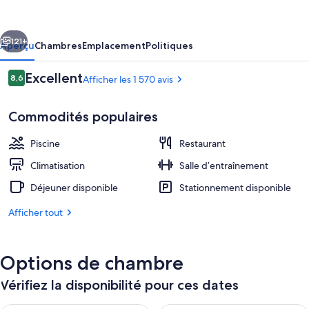
Princess
Kaiulani
cédent
Suivant
Waikiki
121+
Aperçu
Chambres
Emplacement
Politiques
Beach
Avis
Excellent
8,6
Afficher les 1 570 avis
8,6 sur 10 –
Commodités populaires
Piscine
Restaurant
Climatisation
Salle d’entraînement
Déjeuner disponible
Stationnement disponible
Suite, 1 très grand lit, en coin (Renova
Afficher tout
Options de chambre
Vérifiez la disponibilité pour ces dates