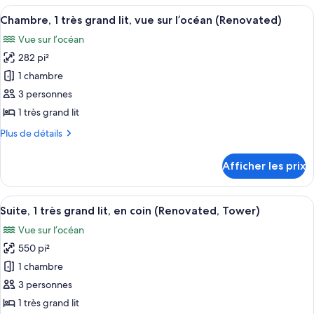
2
Afficher
Un balcon doté d’une balustrade incurv
doubles,
6
lits
Chambre, 1 très grand lit, vue sur l’océan (Renovated)
toutes
vue
doubles,
Vue sur l’océan
vue
les
sur
sur
282 pi²
photos
l’océan
l’océan
pour
1 chambre
(Renovated)
(Renovated)
ce
3 personnes
type
1 très grand lit
de
Plus
Plus de détails
chambre :
de
Chambre,
détails
Afficher les prix
pour
1
Chambre,
très
1
Afficher
Une chambre d’hôtel moderne dotée d’u
grand
8
très
Suite, 1 très grand lit, en coin (Renovated, Tower)
toutes
lit,
grand
Vue sur l’océan
lit,
les
vue
vue
550 pi²
photos
sur
sur
pour
1 chambre
l’océan
l’océan
ce
(Renovated)
(Renovated)
3 personnes
type
1 très grand lit