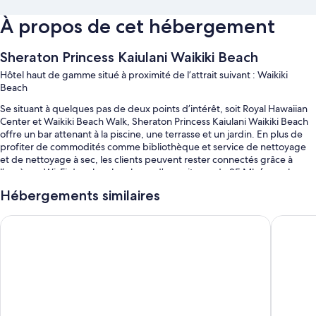
À propos de cet hébergement
Sheraton Princess Kaiulani Waikiki Beach
Hôtel haut de gamme situé à proximité de l’attrait suivant : Waikiki
Beach
Se situant à quelques pas de deux points d’intérêt, soit Royal Hawaiian
Center et Waikiki Beach Walk, Sheraton Princess Kaiulani Waikiki Beach
offre un bar attenant à la piscine, une terrasse et un jardin. En plus de
profiter de commodités comme bibliothèque et service de nettoyage
et de nettoyage à sec, les clients peuvent rester connectés grâce à
l’accès au Wi-Fi dans les chambres, d’une vitesse de 25 Mb/s ou plus.
Vous bénéficierez également des avantages suivants durant votre
Hébergements similaires
séjour :
Hilton Hawaiian Village Waikiki Beach Resort
The Twin
Piscine extérieure avec des cabanas (supplément), des chaises
longues et des parasols au bord de la piscine
Service de limousine ou de voiture urbaine, déjeuner complet
(supplément) et stationnement libre-service (supplément)
Borne de recharge pour véhicule électrique, départ express et
arrivée express