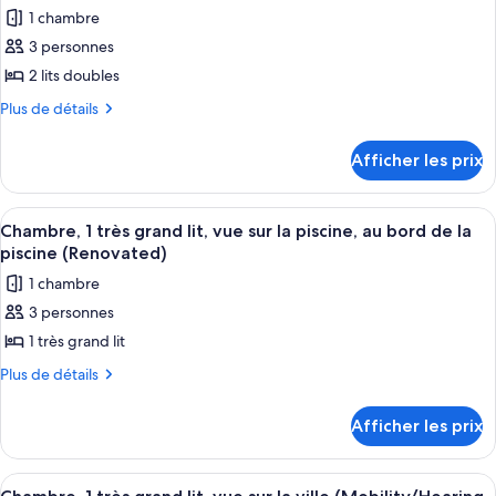
vue
les
l’océan
1 chambre
sur
photos
(Mobility/Hearing,
l’océan
3 personnes
pour
Renovated,
(Mobility/Hearing,
2 lits doubles
ce
Renovated,
Tower)
Tower)
type
Plus
Plus de détails
de
de
détails
chambre :
Afficher les prix
pour
Chambre,
Chambre,
2
2
Afficher
Une chambre d’hôtel avec un grand lit
6
lits
lits
Chambre, 1 très grand lit, vue sur la piscine, au bord de la
toutes
doubles,
piscine (Renovated)
doubles,
vue
les
vue
1 chambre
sur
photos
sur
la
3 personnes
pour
piscine,
la
1 très grand lit
ce
au
piscine,
bord
type
Plus
Plus de détails
au
de
de
de
la
bord
détails
chambre :
Afficher les prix
piscine
pour
de
Chambre,
(Renovated)
Chambre,
la
1
1
Afficher
Un lit bien fait, avec des oreillers bl
piscine
3
très