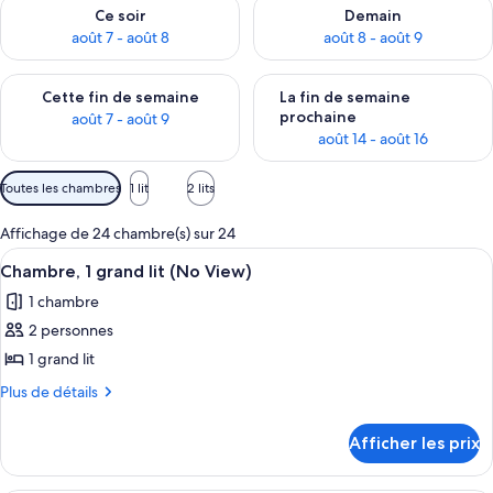
Vérifier la disponibilité pour ce soir août 7 - août 8
Vérifier la disponibilité pour 
Ce soir
Demain
août 7 - août 8
août 8 - août 9
Vérifier la disponibilité pour cette fin de semaine août 7 - aoû
Vérifier la disponibilité pour 
Cette fin de semaine
La fin de semaine
prochaine
août 7 - août 9
août 14 - août 16
Filtres
Toutes les chambres
1 lit
2 lits
disponibles
pour
Affichage de 24 chambre(s) sur 24
les
Afficher
Une chambre d’hôtel avec un grand lit,
5
Chambre, 1 grand lit (No View)
chambres
toutes
1 chambre
les
2 personnes
photos
pour
1 grand lit
ce
Plus
Plus de détails
type
de
détails
de
Afficher les prix
pour
chambre :
Chambre,
Chambre,
1