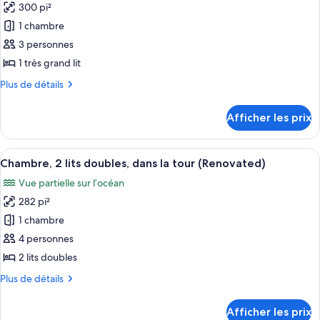
doubles,
300 pi²
vue
les
vue
sur
1 chambre
photos
sur
la
pour
3 personnes
la
piscine
ce
(Princess
1 très grand lit
piscine
Wing)
type
(Princess
Plus
Plus de détails
de
de
Wing)
chambre :
détails
Afficher les prix
pour
Chambre,
Chambre,
1
1
Afficher
Une chambre d’hôtel avec deux lits, u
très
7
très
Chambre, 2 lits doubles, dans la tour (Renovated)
toutes
grand
grand
Vue partielle sur l’océan
lit,
les
lit,
vue
282 pi²
photos
vue
sur
pour
1 chambre
sur
la
ce
piscine
4 personnes
la
(Princess
type
piscine
2 lits doubles
Wing)
de
(Princess
Plus
Plus de détails
chambre :
Wing)
de
Chambre,
détails
Afficher les prix
pour
2