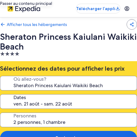
Passer au contenu principal
Télécharger l’appli
Afficher tous les hébergements
Sheraton Princess Kaiulani Waikiki
Beach
Hébergement
4.0 étoiles
Sélectionnez des dates pour afficher les prix
Où allez-vous?
Dates
Personnes