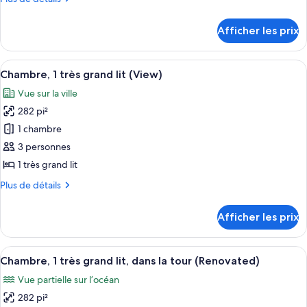
chambre :
de
Chambre,
détails
Afficher les prix
pour
2
Chambre,
lits
2
Afficher
Une chambre d’hôtel avec un grand lit, 
doubles
7
lits
Chambre, 1 très grand lit (View)
toutes
(View)
doubles
Vue sur la ville
(View)
les
282 pi²
photos
pour
1 chambre
ce
3 personnes
type
1 très grand lit
de
Plus
Plus de détails
chambre :
de
Chambre,
détails
Afficher les prix
pour
1
Chambre,
très
1
Afficher
Une chambre d’hôtel avec un grand lit
grand
7
très
Chambre, 1 très grand lit, dans la tour (Renovated)
toutes
lit
grand
Vue partielle sur l’océan
lit
les
(View)
(View)
282 pi²
photos