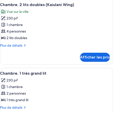
Afficher
Une chambre d’hôtel moderne, dotée d
6
1
grand
Chambre, 2 lits doubles (Kaiulani Wing)
toutes
lit
grand
Vue sur la ville
(No
les
lit
View)
230 pi²
photos
(No
pour
1 chambre
View)
ce
4 personnes
type
2 lits doubles
de
Plus
Plus de détails
chambre :
de
Chambre,
détails
Afficher les prix
pour
2
Chambre,
lits
2
Afficher
Une chambre d’hôtel dotée d’un grand l
doubles
6
lits
Chambre, 1 très grand lit
toutes
(Kaiulani
doubles
230 pi²
(Kaiulani
les
Wing)
Wing)
1 chambre
photos
pour
2 personnes
ce
1 très grand lit
type
Plus
Plus de détails
de
de