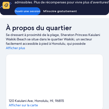
admissibles. Plus de récompenses pour vivre plus d’aventures!
Ouvrir une session
M’inscrire gratuitement
À propos du quartier
Se dressant à proximité de la plage, Sheraton Princess Kaiulani
Waikiki Beach se situe dans le quartier Waikiki, un secteur
facilement accessible à pied à Honolulu, qui possède
d'excellentes boutiques. Si vous avez envie de magasiner, ces
Afficher plus
endroits valent le détour : Royal Hawaiian Center et Waikiki
Beach Walk, et si vous souhaitez découvrir la beauté naturelle de
la région, visitez les sites suivants : Waikiki Beach et Cratère de
Diamond Head. Hawaii Convention Center et Ala Moana Center
sont deux attraits recommandés à visiter. Le kayak, la plongée
sous-marine et la plongée avec masque et tuba offrent
d'excellentes occasions de parcourir les cours d'eau de la
région. Vous pouvez également partir à l'aventure en
découvrant les pistes de randonnée/de vélo à proximité.
Visiter
le guide de voyage pour Honolulu
120 Kaiulani Ave, Honolulu, HI, 96815
Afficher sur la carte