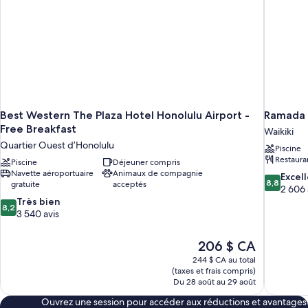
(Mobility/Hearing,
(Mobility/Hearing,
Renovated,
Renovated,
Tower)
Tower)
Best Western The Plaza Hotel Honolulu Airport -
Ramada 
Free Breakfast
Waikiki
Quartier Ouest d’Honolulu
Piscine
Restaura
Piscine
Déjeuner compris
Navette aéroportuaire
Animaux de compagnie
8.8
Excel
8,8
gratuite
acceptés
sur
2 606 
8.2
10,
Très bien
8,2
sur
Excellent,
3 540 avis
10,
2 606 avis
Très
Le
206 $ CA
bien,
prix
244 $ CA au total
3 540 avis
est
(taxes et frais compris)
de
Du 28 août au 29 août
206 $ CA
Ouvrez une session pour accéder aux réductions et avantages