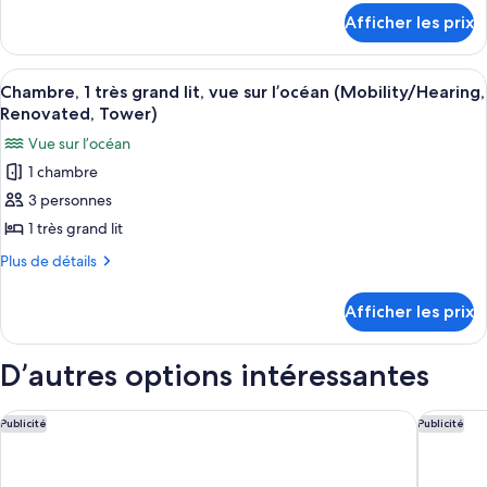
Tower)
détails
Chambre,
Afficher les prix
pour
2
Chambre,
lits
2
Afficher
Une chambre d’hôtel avec un grand lit,
4
doubles,
lits
Chambre, 1 très grand lit, vue sur l’océan (Mobility/Hearing,
toutes
doubles,
barres
Renovated, Tower)
barres
les
d’appui
Vue sur l’océan
d’appui
photos
dans
dans
1 chambre
pour
la
la
3 personnes
ce
baignoire
baignoire
(Mobility/Hearing,
type
1 très grand lit
(Mobility/Hearing,
Renovated,
de
Plus
Plus de détails
Renovated,
Tower)
chambre :
de
Tower)
détails
Chambre,
Afficher les prix
pour
1
Chambre,
très
1
D’autres options intéressantes
grand
très
grand
lit,
lit,
Best Western The Plaza Hotel Honolulu Airport - Free Breakfa
Ramada 
Publicité
Publicité
vue
vue
sur
sur
l’océan
l’océan