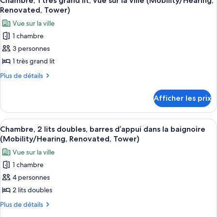
très
Chambre, 1 très grand lit, vue sur la ville (Mobility/Hearing,
toutes
(Renovated)
grand
Renovated, Tower)
grand
lit,
les
lit,
Vue sur la ville
vue
photos
vue
sur
1 chambre
pour
la
sur
3 personnes
ce
piscine,
la
au
type
1 très grand lit
piscine,
bord
de
Plus
Plus de détails
de
au
chambre :
de
la
bord
détails
Chambre,
piscine
Afficher les prix
de
pour
(Renovated)
1
Chambre,
la
très
1
piscine
Afficher
Un lit bien fait, avec des oreillers bl
3
grand
très
Chambre, 2 lits doubles, barres d’appui dans la baignoire
(Renovated)
toutes
grand
lit,
(Mobility/Hearing, Renovated, Tower)
lit,
les
vue
Vue sur la ville
vue
photos
sur
sur
1 chambre
pour
la
la
4 personnes
ce
ville
ville
(Mobility/Hearing,
type
2 lits doubles
(Mobility/Hearing,
Renovated,
de
Plus
Plus de détails
Renovated,
Tower)
chambre :
de