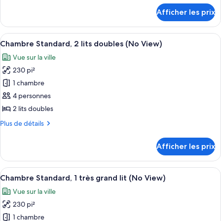
chambre :
détails
Afficher les prix
pour
Chambre,
Chambre,
1
1
Afficher
Une chambre d’hôtel avec deux lits, u
très
4
très
Chambre Standard, 2 lits doubles (No View)
toutes
grand
grand
Vue sur la ville
lit
les
lit
230 pi²
photos
pour
1 chambre
ce
4 personnes
type
2 lits doubles
de
Plus
Plus de détails
chambre :
de
Chambre
détails
Afficher les prix
pour
Standard,
Chambre
2
Standard,
Afficher
Une chambre d’hôtel avec un grand lit
lits
4
2
Chambre Standard, 1 très grand lit (No View)
toutes
doubles
lits
Vue sur la ville
doubles
les
(No
(No
230 pi²
photos
View)
View)
pour
1 chambre