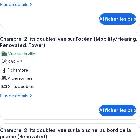
de
Plus
Plus de détails
chambre :
de
Suite,
détails
Afficher les prix
pour
1
Suite,
très
1
Afficher
Une chambre d’hôtel avec deux lits, u
grand
5
très
Chambre, 2 lits doubles, vue sur l’océan (Mobility/Hearing,
toutes
lit,
grand
Renovated, Tower)
lit,
les
en
Vue sur la ville
en
photos
coin
coin
282 pi²
pour
(Renovated,
(Renovated,
1 chambre
ce
Tower)
Tower)
type
4 personnes
de
2 lits doubles
chambre :
Plus
Plus de détails
Chambre,
de
2
détails
Afficher les prix
pour
lits
Chambre,
doubles,
2
Afficher
Une chambre d’hôtel avec deux lits, u
vue
6
lits
Chambre, 2 lits doubles, vue sur la piscine, au bord de la
toutes
doubles,
sur
piscine (Renovated)