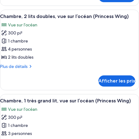
Chambre,
lits
2
Afficher
Une chambre d’hôtel avec deux lits, u
doubles,
4
lits
Chambre, 2 lits doubles, vue sur l’océan (Princess Wing)
toutes
dans
doubles,
Vue sur l’océan
dans
les
la
la
300 pi²
photos
tour
tour
pour
1 chambre
(Renovated)
(Renovated)
ce
4 personnes
type
2 lits doubles
de
Plus
Plus de détails
chambre :
de
Chambre,
détails
Afficher les prix
pour
2
Chambre,
lits
2
Afficher
Une chambre d’hôtel avec un grand lit,
doubles,
3
lits
Chambre, 1 très grand lit, vue sur l’océan (Princess Wing)
toutes
vue
doubles,
Vue sur l’océan
vue
les
sur
sur
300 pi²
photos
l’océan
l’océan
pour
1 chambre
(Princess
(Princess
ce
Wing)
Wing)
3 personnes