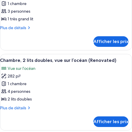
pour
1 chambre
ce
3 personnes
type
1 très grand lit
de
Plus
Plus de détails
chambre :
de
Chambre,
détails
Afficher les prix
pour
1
Chambre,
très
1
Afficher
Une chambre d’hôtel avec deux lits, u
grand
7
très
Chambre, 2 lits doubles, vue sur l’océan (Renovated)
toutes
lit,
grand
Vue sur l’océan
lit,
les
dans
dans
282 pi²
photos
la
la
pour
1 chambre
tour
tour
ce
(Renovated)
(Renovated)
4 personnes
type
2 lits doubles
de
Plus
Plus de détails
chambre :
de
Chambre,
détails
Afficher les prix
pour
2
Chambre,
lits