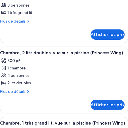
ce
3 personnes
type
1 très grand lit
de
Plus
Plus de détails
chambre :
de
Chambre
détails
Afficher les prix
pour
Standard,
Chambre
1
Standard,
Afficher
Une chambre d’hôtel avec deux lits, u
très
6
1
Chambre, 2 lits doubles, vue sur la piscine (Princess Wing)
toutes
grand
très
300 pi²
grand
les
lit
lit
1 chambre
photos
(No
(No
pour
4 personnes
View)
View)
ce
2 lits doubles
type
Plus
Plus de détails
de
de
chambre :
détails
Afficher les prix
pour
Chambre,
Chambre,
2
2
Afficher
Une chambre d’hôtel avec un grand lit,
lits
6
lits
Chambre, 1 très grand lit, vue sur la piscine (Princess Wing)
toutes
doubles,