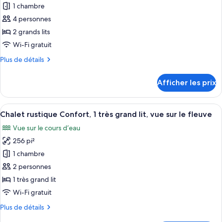
1 chambre
photos
pour
4 personnes
ce
2 grands lits
type
Wi-Fi gratuit
de
Plus
Plus de détails
chambre :
de
Chambre
détails
Afficher les prix
pour
Confort
Chambre
(New
Confort
Afficher
Une chambre d’hôtel avec un grand lit
Lodge)
3
(New
Chalet rustique Confort, 1 très grand lit, vue sur le fleuve
toutes
Lodge)
Vue sur le cours d’eau
les
256 pi²
photos
pour
1 chambre
ce
2 personnes
type
1 très grand lit
de
Wi-Fi gratuit
chambre :
Plus
Plus de détails
Chalet
de