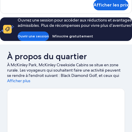
rustique
détails
Afficher les prix
Confort,
pour
Chalet
1
rustique
très
Ouvrez une session pour accéder aux réductions et avantages
Confort,
admissibles. Plus de récompenses pour vivre plus d’aventures!
grand
1
très
lit,
Ouvrir une session
M’inscrire gratuitement
grand
vue
lit,
sur
vue
le
À propos du quartier
sur
le
fleuve
À McKinley Park, McKinley Creekside Cabins se situe en zone
fleuve
rurale. Les voyageurs qui souhaitent faire une activité peuvent
se rendre à l'endroit suivant : Black Diamond Golf, et ceux qui
veulent découvrir la beauté naturelle de la région peuvent
Afficher plus
visiter ces sites : Denali National Park et Mt. Healy Overlook Trail.
Centre des visiteurs du parc national de Denali et Sentier de
Stampede sont deux attraits recommandés à visiter. Parcourez
les cours d'eau de la région en essayant la pêche. Vous pouvez
également partir à l'aventure en découvrant les pistes de
randonnée/de vélo à proximité.
Visiter le guide de voyage
pour Denali
Afficher plus d’établissements à pavillons à Denali