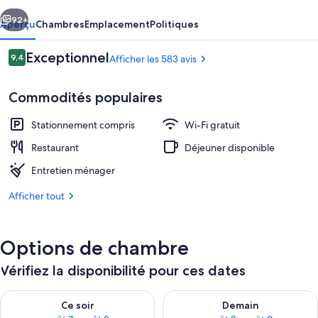
Cabins
cédent
Suivant
92+
Aperçu
Chambres
Emplacement
Politiques
Avis
Exceptionnel
9,4
Afficher les 583 avis
9,4 sur 10 –
Commodités populaires
Stationnement compris
Wi-Fi gratuit
Restaurant
Déjeuner disponible
Entretien ménager
Façade de l’hébergement
Afficher tout
Options de chambre
Vérifiez la disponibilité pour ces dates
Vérifier la disponibilité pour ce soir août 7 - août 8
Vérifier la disponibilité pour 
Ce soir
Demain