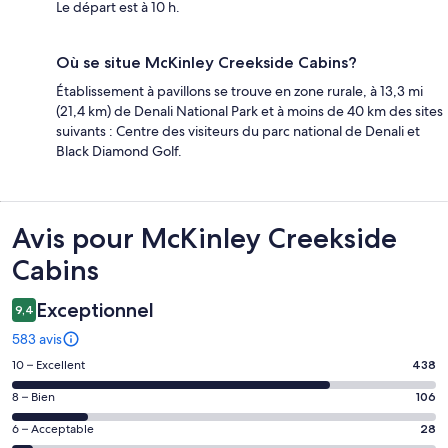
Le départ est à 10 h.
Où se situe McKinley Creekside Cabins?
Établissement à pavillons se trouve en zone rurale, à 13,3 mi
(21,4 km) de Denali National Park et à moins de 40 km des sites
suivants : Centre des visiteurs du parc national de Denali et
Black Diamond Golf.
Avis
Avis pour McKinley Creekside
Cabins
Exceptionnel
9,4
583 avis
Note
10 – Excellent
438
de 10
Note
8 – Bien
106
–
de 8
Excellent,
Note
6 – Acceptable
28
–