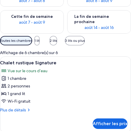
août 7 - août 8
août 8 - août 9
Vérifier la disponibilité pour cette fin de semaine août 7 - aoû
Vérifier la disponibilité pour 
Cette fin de semaine
La fin de semaine
prochaine
août 7 - août 9
août 14 - août 16
Filtres
Toutes les chambres
1 lit
2 lits
3 lits ou plus
disponibles
pour
Affichage de 6 chambre(s) sur 6
les
Afficher
Une chambre à coucher avec un lit en 
8
Chalet rustique Signature
chambres
toutes
Vue sur le cours d’eau
les
1 chambre
photos
pour
2 personnes
ce
1 grand lit
type
Wi-Fi gratuit
de
Plus
Plus de détails
chambre :
de
Chalet
détails
Afficher les prix
pour
rustique
Chalet