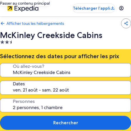
Passer au contenu principal
Télécharger l’appli
Afficher tous les hébergements
McKinley Creekside Cabins
Hébergement
2.5 étoiles
Sélectionnez des dates pour afficher les prix
Où allez-vous?
Dates
Personnes
Rechercher