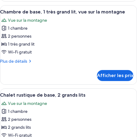
Signature
rustique
Afficher
Une chambre d’hôtel avec un grand lit
6
Signature
Chambre de base, 1 très grand lit, vue sur la montagne
toutes
Vue sur la montagne
les
1 chambre
photos
pour
2 personnes
ce
1 très grand lit
type
Wi-Fi gratuit
de
Plus
Plus de détails
chambre :
de
Chambre
détails
Afficher les prix
pour
de
Chambre
base,
de
Afficher
Une chambre avec deux lits, un plafon
1
5
base,
Chalet rustique de base, 2 grands lits
toutes
très
1
Vue sur la montagne
très
les
grand
grand
1 chambre
photos
lit,
lit,
pour
2 personnes
vue
vue
ce
sur
sur
2 grands lits
la
type
la
Wi-Fi gratuit