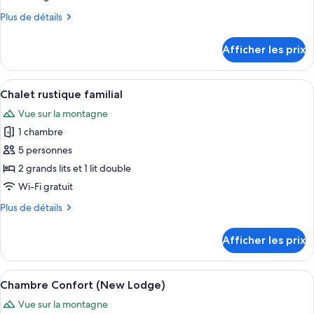
montagne
de
montagne
Plus
Plus de détails
chambre :
de
Chalet
détails
Afficher les prix
pour
rustique
Chalet
de
rustique
Afficher
Une chambre d’hôtel avec trois lits si
base,
4
de
Chalet rustique familial
toutes
2
base,
Vue sur la montagne
2
les
grands
grands
1 chambre
photos
lits
lits
pour
5 personnes
ce
2 grands lits et 1 lit double
type
Wi-Fi gratuit
de
Plus
Plus de détails
chambre :
de
Chalet
détails
Afficher les prix
pour
rustique
Chalet
familial
rustique
Afficher
Une chambre d’hôtel avec deux lits, un
4
familial
Chambre Confort (New Lodge)
toutes
Vue sur la montagne
les