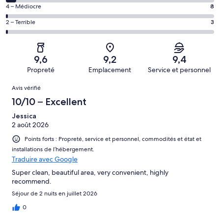
d’après
de 6
Bien,
Note
4 – Médiocre
8
438 avis
–
d’après
de 4
sur 583.
Acceptable,
Note
2 – Terrible
3
106 avis
–
d’après
de 2
sur 583.
Médiocre,
28 avis
–
d’après
sur 583.
Terrible,
8 avis
9,6
9,2
9,4
d’après
sur 583.
Propreté
Emplacement
Service et personnel
3 avis
Avis
sur 583.
Avis vérifié
10/10 – Excellent
Jessica
2 août 2026
Points forts : Propreté, service et personnel, commodités et état et
installations de l’hébergement.
Traduire avec Google
Super clean, beautiful area, very convenient, highly
recommend.
Séjour de 2 nuits en juillet 2026
0