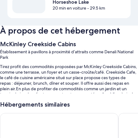
Horseshoe Lake
20 min en voiture
- 29.5 km
À propos de cet hébergement
McKinley Creekside Cabins
Établissement à pavillons à proximité d’attraits comme Denali National
Park
Tirez profit des commodités proposées par McKinley Creekside Cabins,
comme une terrasse, un foyer et un casse-croûte/café. Creekside Cafe,
le café de cuisine américaine situé sur place propose ces types de
repas : déjeuner, brunch, dîner et souper. Il offre aussi des repas en
plein air.En plus de profiter de commodités comme un jardin et un
terrain de jeu, les clients peuvent rester connectés grâce à l’accès inclus
au Wi-Fi dans les chambres.
Hébergements similaires
Vous profiterez aussi d’autres avantages, dont :
Denali Grizzly Bear Resort
Denali R
Stationnement libre-service gratuit
Déjeuner préparé sur commande (supplément), potager et
machine distributrice