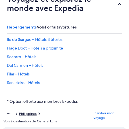
monde avec Expedia
Hébergements
Vols
Forfaits
Voitures
Ile de Siargao – Hôtels 3 étoiles
Plage Doot – Hôtels à proximité
Socorro – Hôtels
Del Carmen – Hôtels
Pilar – Hôtels
San Isidro – Hôtels
General Luna – Hôtels
Sayak – Hôtels à proximité
* Option offerte aux membres Expedia.
Ile de Siargao – Motels
Planifier mon
Philippines
Hôtels d’affaires – Ile de Siargao
voyage
Vols à destination de General Luna
Hôtels tout inclus – Ile de Siargao