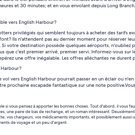
 heures et 30 minutes; et en vous envolant depuis Long Branch
able vers English Harbour?
tters privilégiés qui semblent toujours à acheter des tarifs 
font? Ils n'attendent pas au dernier moment pour réserver leu
e. Si votre destination possède quelques aéroports, n'oubliez p
 que c'est premier arrivé, premier servi. Informez-vous sur le
epérez une offre inégalable. Les offres alléchantes ne durent
h Harbour?
ol vers English Harbour pourrait passer en un éclair ou n'en p
e prochaine escapade fantastique sur une note positive.
Vous
le si vous pensez à apporter les bonnes choses. Tout d'abord, il vous fau
s, une paire de bas de rechange, et un roman intéressant. Deuxièment
tte, vos chargeurs, vos médicaments importants, et possiblement aussi un
ments de voyage et un peu d'argent.