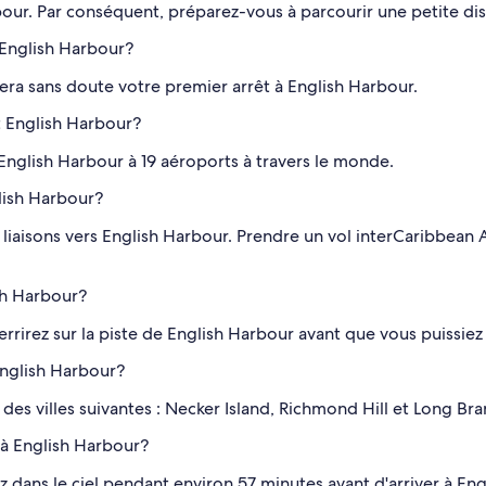
ur. Par conséquent, préparez-vous à parcourir une petite dist
 English Harbour?
sera sans doute votre premier arrêt à English Harbour.
 English Harbour?
nt English Harbour à 19 aéroports à travers le monde.
lish Harbour?
 liaisons vers English Harbour. Prendre un vol interCaribbean
sh Harbour?
rrirez sur la piste de English Harbour avant que vous puissiez
English Harbour?
es villes suivantes : Necker Island, Richmond Hill et Long Bran
 à English Harbour?
z dans le ciel pendant environ 57 minutes avant d'arriver à Eng