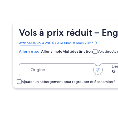
Vols à prix réduit – En
S’ouvre
Afficher le vol à 280 $ CA le lundi 8 mars 2027
dans
Aller-retour
Aller simple
Multidestinations
Vols direct
une
nouvelle
fenêtre
Origine
Des
Ajouter un hébergement pour regrouper et économiser*