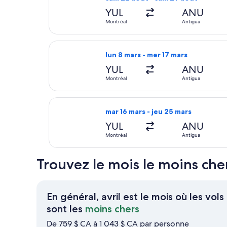
YUL
ANU
Montréal
Antigua
Sélectionner le vol WestJet depuis 
lun 8 mars - mer 17 mars
YUL
ANU
Montréal
Antigua
Sélectionner le vol Delta depuis Mo
mar 16 mars - jeu 25 mars
YUL
ANU
Montréal
Antigua
Trouvez le mois le moins ch
En général, avril est le mois où les vols
En
sont les
moins chers
général,
De 759 $ CA à 1 043 $ CA par personne