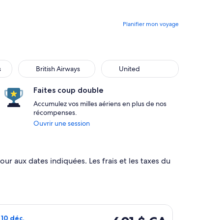
Planifier mon voyage
British Airways
United
s
British Airways
United
Faites coup double
Accumulez vos milles aériens en plus de nos
récompenses.
Ouvrir une session
our aux dates indiquées. Les frais et les taxes du
ur le sam 29 août, au prix de 585 $ CA – Trouvé il y a 9 heures
vol American Airlines depuis Montréal vers Antigua, avec un dépa
601 $ CA
 10 déc.