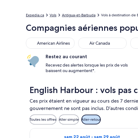
Expedia.ca
Vols
Antigua-et-Barbuda
Vols à destination de
Compagnies aériennes popul
American Airlines
Air Canada
Car
American Airlines
Air Canada
Restez au courant
Recevez des alertes lorsque les prix de vols
baissent ou augmentent*.
English Harbour : vols pas 
Ces prix étaient en vigueur au cours des 7 dernier
gouvernement ne sont pas inclus. D’autres condi
Toutes les offres
Aller simple
Aller-retour
Sélectionner le vol United depuis M
sam 22 août - sam 29 août