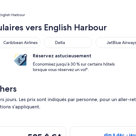
 English Harbour
aires vers English Harbour
ibbean Airlines
Delta
JetBlue Airways
Caribbean Airlines
Delta
JetBlue Airway
Réservez astucieusement
Économisez jusqu’à 30 % sur certains hôtels
lorsque vous réservez un vol*.
chers
s jours. Les prix sont indiqués par personne, pour un aller-ret
tions s’appliquent.
ontréal vers Antigua, avec un départ le sam 22 août et un reto
Sélectionner le 
585 $ CA
dim 6 déc. - jeu