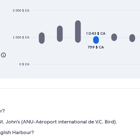
2 000 $ CA
1 043 $ CA
1 000 $ CA
759 $ CA
0 $ CA
ur?
t. John's (ANU-Aéroport international de V.C. Bird).
nglish Harbour?