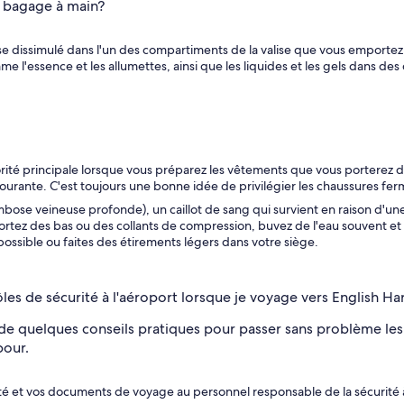
un bagage à main?
se dissimulé dans l'un des compartiments de la valise que vous emportez e
l'essence et les allumettes, ainsi que les liquides et les gels dans des 
orité principale lorsque vous préparez les vêtements que vous porterez da
z courante. C'est toujours une bonne idée de privilégier les chaussures fer
ose veineuse profonde), un caillot de sang qui survient en raison d'une ré
ortez des bas ou des collants de compression, buvez de l'eau souvent et
possible ou faites des étirements légers dans votre siège.
es de sécurité à l'aéroport lorsque je voyage vers English H
ste de quelques conseils pratiques pour passer sans problème les
bour.
ité et vos documents de voyage au personnel responsable de la sécurité 