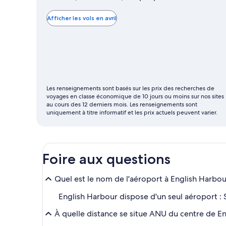
avril
est
Afficher les vols en avril
le
mois
où
les
vols
Les renseignements sont basés sur les prix des recherches de
sont
voyages en classe économique de 10 jours ou moins sur nos sites
les
au cours des 12 derniers mois. Les renseignements sont
uniquement à titre informatif et les prix actuels peuvent varier.
moins
chers
Foire aux questions
Quel est le nom de l'aéroport à English Harbo
English Harbour dispose d'un seul aéroport : S
À quelle distance se situe ANU du centre de E