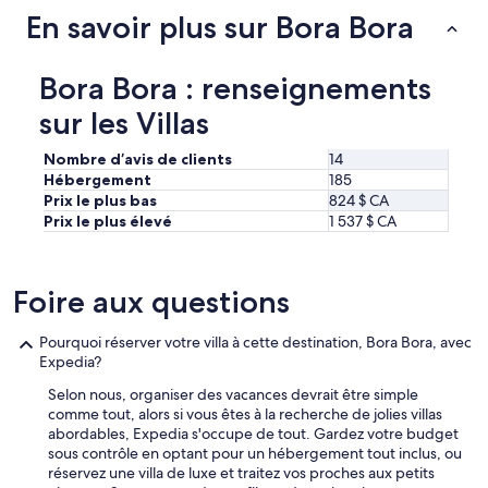
a
En savoir plus sur Bora Bora
c
e
,
p
Bora Bora : renseignements
o
sur les Villas
o
l
a
Nombre d’avis de clients
14
n
Hébergement
185
d
Prix le plus bas
824 $ CA
o
Prix le plus élevé
1 537 $ CA
u
t
d
Foire aux questions
o
o
r
Pourquoi réserver votre villa à cette destination, Bora Bora, avec
a
Expedia?
r
e
Selon nous, organiser des vacances devrait être simple
a
comme tout, alors si vous êtes à la recherche de jolies villas
e
abordables, Expedia s'occupe de tout. Gardez votre budget
x
sous contrôle en optant pour un hébergement tout inclus, ou
c
réservez une villa de luxe et traitez vos proches aux petits