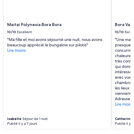
n
m
a
a
l
n
,
d
Maitai Polynesia Bora Bora
Bora Vai
l
o
u
n
10/10
Excellent
10/10
Excel
x
s
"Ma fille et moi avons séjourné une nuit, nous avons
"Une mais
u
»
beaucoup apprécié le bungalow sur pilotis"
presque (2
r
Lire moins
concurrenc
i
chaleureux 
o
très confo
u
qui donne 
s
intéressant
,
avec vue 
p
chambre cl
l
les lieux i
e
viennent v
n
Adresse a
t
Lire moins
y
o
f
isabelle
Séjour de 1 nuit
Catherine
s
Publié il y a 7 jours
Publié il y a
p