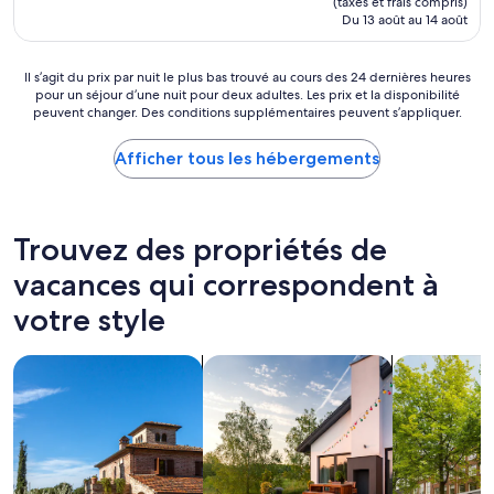
(taxes et frais compris)
n
u
o
de
Du 13 août au 14 août
t
t
m
997 $ CA
s
t
e
p
h
n
Il
Il s’agit du prix par nuit le plus bas trouvé au cours des 24 dernières heures
a
e
t
pour un séjour d’une nuit pour deux adultes. Les prix et la disponibilité
s’agit
c
V
peuvent changer. Des conditions supplémentaires peuvent s’appliquer.
d
du
i
i
a
prix
e
l
n
par
Afficher tous les hébergements
u
l
s
nuit
x
a
c
le
e
A
e
plus
t
l
t
bas
Trouvez des propriétés de
t
a
h
trouvé
r
n
é
au
vacances qui correspondent à
è
a
b
cours
s
votre style
w
e
des 24 dernières
p
a
r
heures
r
s
g
pour
Rechercher des villas
rechercher des propriétés de vacanc
Rechercher d
o
b
e
un
p
e
m
séjour
r
t
e
d’une
e
t
n
nuit
.
e
t
pour
»
r
à
deux
t
p
adultes.