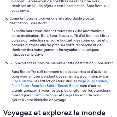
e
oignons. Servez-vous de nos filtres de recherche pour
l
dénicher un lieu de séjour à cette destination, Bora Bora, qui
l
vous ravira.
e
Comment puis-je trouver une villa abordable à cette
n
destination, Bora Bora?
t
.
Expedia saura vous aider à trouver des villas abordables à
C
cette destination, Bora Bora. Il vous suffit d'utiliser nos filtres
l
utiles pour sélectionner votre budget, des commodités et un
o
nombre d'étoiles afin de préciser votre recherche et de
s
dénicher des hébergements incroyables en quelques
e
frappes sur le clavier.
t
o
Qu'y a-t-il à faire près de ma villa à cette destination, Bora Bora?
a
l
Bora Bora offre suffisamment de découvertes et d'activités
l
pour vous amuser pendant des semaines, à commencer par
a
Plage Matira
. Les attractions touristiques
Page du Méridien
,
m
Pearl Resort Beach
et
Sofitel Resort Beach
sont d'autres
e
attraits géniaux. Si vous restez plus longtemps, les attractions
n
touristiques :
Jardin de corail
et
Plage Nui
sont de bons
i
ajouts à votre itinéraire de voyage.
t
i
Voyagez et explorez le monde
e