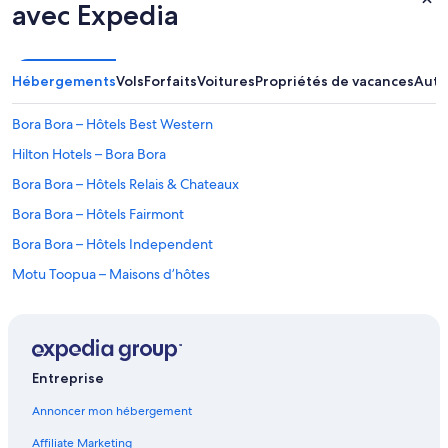
s
avec Expedia
t
h
a
t
Hébergements
Vols
Forfaits
Voitures
Propriétés de vacances
Autr
V
a
Bora Bora – Hôtels Best Western
i
t
Hilton Hotels – Bora Bora
a
p
Bora Bora – Hôtels Relais & Chateaux
e
Bora Bora – Hôtels Fairmont
h
a
Bora Bora – Hôtels Independent
s
t
Motu Toopua – Maisons d’hôtes
o
Motu Toopua – Établissements à pavillons
o
f
Motu Piti Aau – Pensions
f
e
Motu Piti Aau – Complexes hôteliers
Entreprise
r
Bora Bora – Hôtels-résidences
.
Annoncer mon hébergement
A
Bora Bora – Navires de croisière
r
Affiliate Marketing