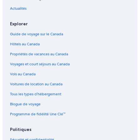
i
Bora Bora – Complexes hôteliers
i
Actualités
Bora Bora – Habitations flottantes
,
o
Bora Bora – Châteaux
Explorer
u
r
Bora Bora – Établissements à pavillons
Guide de voyage sur le Canada
c
Bora Bora – Pensions
o
Hôtels au Canada
n
Bora Bora – Gîtes
t
Propriétés de vacances au Canada
a
Bora Bora – Auberges de jeunesse
c
Voyages et court séjours au Canada
Bora Bora – Appartements
t
Vols au Canada
w
Bora Bora – Copropriétés hôtelières
a
Voitures de location au Canada
s
Bora Bora – Maisons de campagne
l
Tous les types d’hébergement
Bora Bora – Palais
o
v
Blogue de voyage
Bora Bora – Maisons d’hôtes
e
l
Bora Bora – Parcs de vacances
Programme de fidélité Une Clé™
y
Bora Bora – Maisons de vacances privées
t
Politiques
o
Vaitape – Hôtels
c
Sécurité et confidentialité