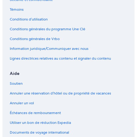
o
Motu Tape – Hôtels à proximité
o
Témoins
Motu Tofari – Hôtels à proximité
r
d
Conditions d’utilisation
Mai Moana – Hôtels
i
Conditions générales du programme Une Clé
n
Plage Nui – Hôtels à proximité
a
Matira – Hôtels
Conditions générales de Vrbo
t
e
Mont Otemanu – Hôtels à proximité
Information juridique/Communiquer avec nous
w
i
Bora Bora – Hôtels
Lignes directrices relatives au contenu et signaler du contenu
t
Pointe Matira – Hôtels à proximité
h
Aide
.
Plage Matira – Hôtels à proximité
E
Soutien
f
Page du Méridien – Hôtels à proximité
f
Annuler une réservation d’hôtel ou de propriété de vacances
Nunue – Hôtels
i
c
Pearl Resort Beach – Hôtels à proximité
Annuler un vol
i
e
Arc En Ciel Bora-Bora – Hôtels à proximité
Échéances de remboursement
n
Atoll Motu One – Hôtels à proximité
Utiliser un bon de réduction Expedia
t
a
Complexes et hôtels avec spa – Motu Toopua
Documents de voyage international
n