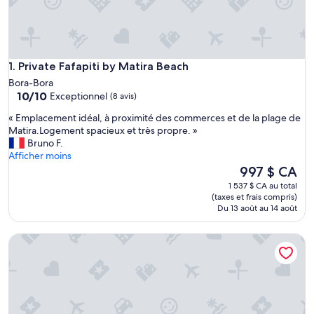
Private Fafapiti by Matira Beach
1. Private Fafapiti by Matira Beach
Bora-Bora
10.0
10/10
Exceptionnel
(8 avis)
sur
«
« Emplacement idéal, à proximité des commerces et de la plage de
10,
E
Matira.Logement spacieux et très propre. »
Exceptionnel,
m
Bruno F.
(8 avis)
p
Afficher moins
l
Le
997 $ CA
a
prix
1 537 $ CA au total
c
est
(taxes et frais compris)
e
de
Du 13 août au 14 août
m
997 $ CA
e
Villa Alana
n
t
i
d
é
a