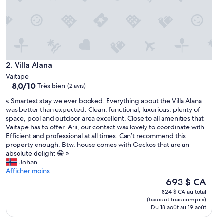
l
,
à
p
r
o
x
Villa Alana
i
2. Villa Alana
m
Vaitape
i
8.0
8,0/10
Très bien
(2 avis)
t
sur
é
«
« Smartest stay we ever booked. Everything about the Villa Alana
10,
d
S
was better than expected. Clean, functional, luxurious, plenty of
Très
e
m
space, pool and outdoor area excellent. Close to all amenities that
bien,
s
a
Vaitape has to offer. Arii, our contact was lovely to coordinate with.
(2 avis)
c
r
Efficient and professional at all times. Can’t recommend this
o
t
property enough. Btw, house comes with Geckos that are an
m
e
absolute delight 😁 »
m
s
Johan
e
t
Afficher moins
r
s
Le
693 $ CA
c
t
prix
824 $ CA au total
e
a
est
(taxes et frais compris)
s
y
de
Du 18 août au 19 août
e
w
693 $ CA