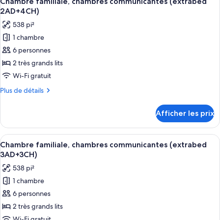
Chambre familiale, chambres communicantes (extrabed
toutes
(2AD+2CH)
communicantes
2AD+4CH)
(2AD+2CH)
les
538 pi²
photos
1 chambre
pour
6 personnes
ce
type
2 très grands lits
de
Wi-Fi gratuit
chambre :
Plus
Plus de détails
Chambre
de
familiale,
détails
Afficher les prix
pour
chambres
Chambre
communicantes
familiale,
Afficher
Une chambre d’hôtel avec deux lits, un 
(extrabed
9
chambres
Chambre familiale, chambres communicantes (extrabed
toutes
communicantes
2AD+4CH)
3AD+3CH)
(extrabed
les
538 pi²
2AD+4CH)
photos
1 chambre
pour
6 personnes
ce
type
2 très grands lits
de
Wi-Fi gratuit