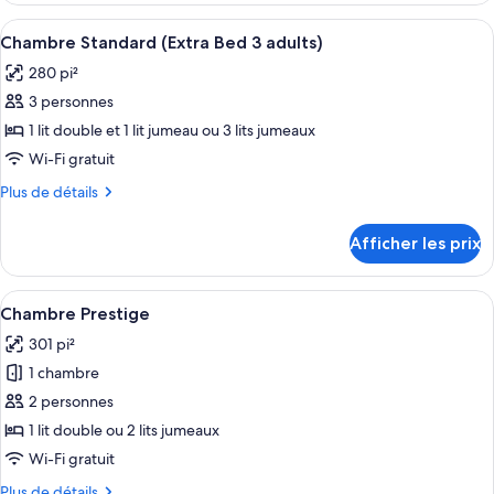
(Extra
Standard
Afficher
Une chambre d’hôtel avec un grand lit
Bed
7
(Extra
Chambre Standard (Extra Bed 3 adults)
toutes
2
Bed
280 pi²
2
les
adults
adults
3 personnes
photos
+
+
pour
1 lit double et 1 lit jumeau ou 3 lits jumeaux
1
1
ce
child)
child)
Wi-Fi gratuit
type
Plus
Plus de détails
de
de
chambre :
détails
Afficher les prix
pour
Chambre
Chambre
Standard
Standard
Afficher
Une chambre d’hôtel avec un grand lit,
(Extra
11
(Extra
Chambre Prestige
toutes
Bed
Bed
301 pi²
3
les
3
adults)
1 chambre
photos
adults)
pour
2 personnes
ce
1 lit double ou 2 lits jumeaux
type
Wi-Fi gratuit
de
Plus
Plus de détails