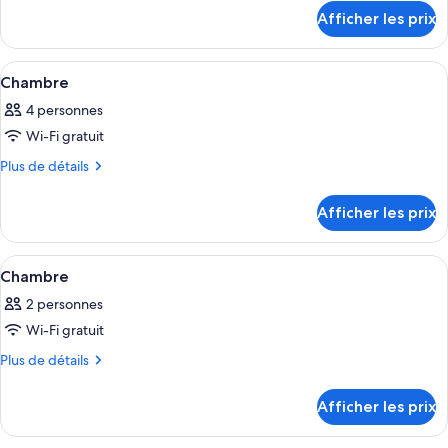
détails
de
Afficher les prix
pour
chambre :
Premium
Premium
Double
Afficher
Une chambre d’hôtel avec un lit, un b
5
Double
Chambre
toutes
4 personnes
les
Wi-Fi gratuit
photos
pour
Plus
Plus de détails
de
ce
détails
type
Afficher les prix
pour
de
Chambre
chambre :
Afficher
Une chambre d’hôtel avec deux lits, un
6
Chambre
Chambre
toutes
2 personnes
les
Wi-Fi gratuit
photos
pour
Plus
Plus de détails
de
ce
détails
type
Afficher les prix
pour
de
Chambre