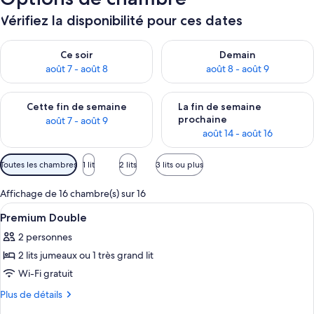
Vérifiez la disponibilité pour ces dates
Vérifier la disponibilité pour ce soir août 7 - août 8
Vérifier la disponibilité pour 
Ce soir
Demain
août 7 - août 8
août 8 - août 9
Vérifier la disponibilité pour cette fin de semaine août 7 - aoû
Vérifier la disponibilité pour 
Cette fin de semaine
La fin de semaine
prochaine
août 7 - août 9
août 14 - août 16
Filtres
Toutes les chambres
1 lit
2 lits
3 lits ou plus
disponibles
pour
Affichage de 16 chambre(s) sur 16
les
Afficher
Une chambre d’hôtel avec un grand lit,
6
Premium Double
chambres
toutes
2 personnes
les
2 lits jumeaux ou 1 très grand lit
photos
pour
Wi-Fi gratuit
ce
Plus
Plus de détails
type
de