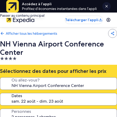
Accédez à l’appli
Profitez d’économies instantanées dans l’appli
Passer au contenu principal
Télécharger l’appli
Afficher tous les hébergements
NH Vienna Airport Conference
Center
Hébergement
4.0 étoiles
Sélectionnez des dates pour afficher les prix
Où allez-vous?
Dates
Personnes