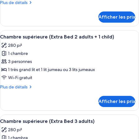
Plus
Plus de détails
chambre :
de
Chambre
détails
Afficher les prix
pour
supérieure
Chambre
supérieure
Afficher
Une chambre d’hôtel comprenant un lit
10
Chambre supérieure (Extra Bed 2 adults + 1 child)
toutes
280 pi²
les
1 chambre
photos
pour
3 personnes
ce
1 très grand lit et 1 lit jumeau ou 3 lits jumeaux
type
Wi-Fi gratuit
de
Plus
Plus de détails
chambre :
de
Chambre
détails
Afficher les prix
pour
supérieure
Chambre
(Extra
supérieure
Afficher
Une chambre d’hôtel comprenant un lit
Bed
10
(Extra
Chambre supérieure (Extra Bed 3 adults)
toutes
2
Bed
280 pi²
2
les
adults
adults
1 chambre