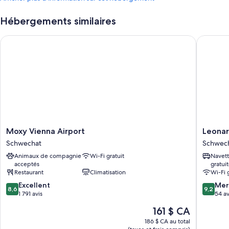
Hébergements similaires
Moxy Vienna Airport
Leonardo
Moxy
Leonard
Moxy Vienna Airport
Leonar
Vienna
Smart
Schwechat
Schwec
Airport
Hotel
Animaux de compagnie
Wi-Fi gratuit
Navett
Schwechat
Vienna
acceptés
gratui
Airport
Restaurant
Climatisation
Wi-Fi 
Schwec
8.6
9.2
Excellent
Mer
8,6
9,2
sur
sur
1 791 avis
54 av
10,
10,
Le
161 $ CA
Excellent,
Merveill
prix
1 791 avis
54 avis
186 $ CA au total
est