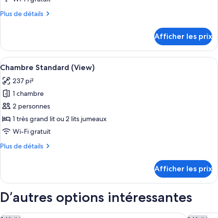
chambre :
Plus
Plus de détails
Chambre
de
familiale,
détails
Afficher les prix
pour
chambres
Chambre
communicantes
familiale,
Afficher
Une chambre d’hôtel avec un grand lit,
(extrabed
10
chambres
Chambre Standard (View)
toutes
communicantes
3AD+3CH)
237 pi²
(extrabed
les
3AD+3CH)
1 chambre
photos
pour
2 personnes
ce
1 très grand lit ou 2 lits jumeaux
type
Wi-Fi gratuit
de
Plus
Plus de détails
chambre :
de
Chambre
détails
Afficher les prix
pour
Standard
Chambre
(View)
Standard
D’autres options intéressantes
(View)
Moxy Vienna Airport
Doubletr