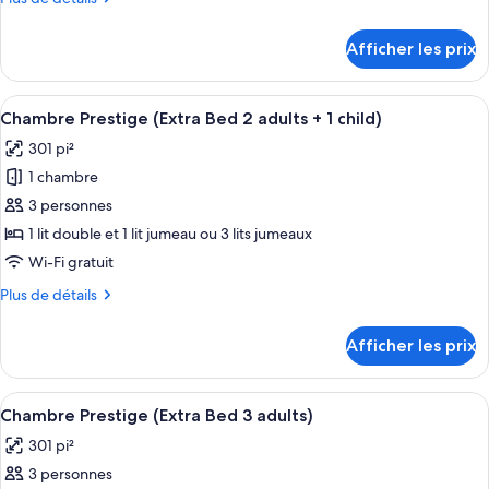
chambre :
de
Chambre
détails
Afficher les prix
pour
Prestige
Chambre
Prestige
Afficher
Une chambre d’hôtel avec un grand lit,
11
Chambre Prestige (Extra Bed 2 adults + 1 child)
toutes
301 pi²
les
1 chambre
photos
pour
3 personnes
ce
1 lit double et 1 lit jumeau ou 3 lits jumeaux
type
Wi-Fi gratuit
de
Plus
Plus de détails
chambre :
de
Chambre
détails
Afficher les prix
pour
Prestige
Chambre
(Extra
Prestige
Afficher
Une chambre d’hôtel avec un grand lit,
Bed
11
(Extra
Chambre Prestige (Extra Bed 3 adults)
toutes
2
Bed
301 pi²
2
les
adults
adults
3 personnes
photos
+