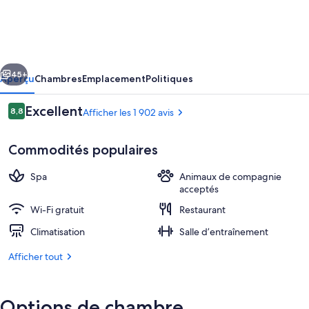
NH
Vienna
Airport
cédent
Suivant
Conference
45+
Aperçu
Chambres
Emplacement
Politiques
Center
Avis
Excellent
8,8
Afficher les 1 902 avis
8,8 sur 10 –
Commodités populaires
Spa
Animaux de compagnie
acceptés
Wi-Fi gratuit
Restaurant
Extérieur
Climatisation
Salle d’entraînement
Afficher tout
Options de chambre