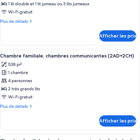
+
pour
1 lit double et 1 lit jumeau ou 3 lits jumeaux
1
1
ce
child)
child)
Wi-Fi gratuit
type
Plus
Plus de détails
de
de
chambre :
détails
Afficher les prix
pour
Chambre
Chambre
Prestige
Prestige
Afficher
Une chambre d’hôtel avec deux lits, un 
(Extra
8
(Extra
Chambre familiale, chambres communicantes (2AD+2CH)
toutes
Bed
Bed
538 pi²
3
les
3
adults)
1 chambre
photos
adults)
pour
4 personnes
ce
2 très grands lits
type
Wi-Fi gratuit
de
Plus
Plus de détails
chambre :
de
Chambre
détails
Afficher les prix
pour
familiale,
Chambre
chambres
familiale,
Afficher
Une chambre d’hôtel avec deux lits, un 
communicantes
8
chambres