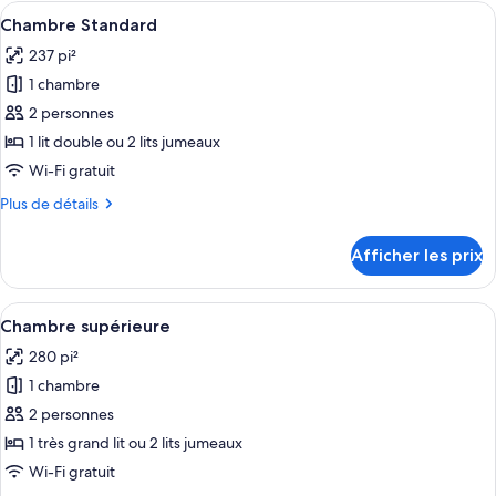
chambre :
Afficher
Une chambre d’hôtel avec un grand lit
10
Chambre
Chambre Standard
toutes
237 pi²
les
1 chambre
photos
pour
2 personnes
ce
1 lit double ou 2 lits jumeaux
type
Wi-Fi gratuit
de
Plus
Plus de détails
chambre :
de
Chambre
détails
Afficher les prix
pour
Standard
Chambre
Standard
Afficher
Une chambre d’hôtel comprenant un lit
10
Chambre supérieure
toutes
280 pi²
les
1 chambre
photos
pour
2 personnes
ce
1 très grand lit ou 2 lits jumeaux
type
Wi-Fi gratuit
de