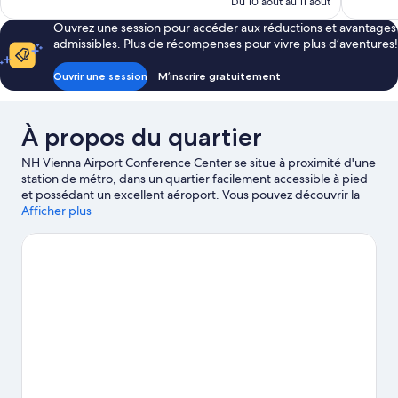
de
Du 10 août au 11 août
161 $ CA
Ouvrez une session pour accéder aux réductions et avantages
admissibles. Plus de récompenses pour vivre plus d’aventures!
Ouvrir une session
M’inscrire gratuitement
À propos du quartier
NH Vienna Airport Conference Center se situe à proximité d'une
station de métro, dans un quartier facilement accessible à pied
et possédant un excellent aéroport. Vous pouvez découvrir la
beauté naturelle de la région en visitant ce site : Prater de
Afficher plus
Vienne, tandis que ces endroits sont des attraits culturels :
Belvédère et Palais impérial de la Hofburg. Pour assister à un
événement ou à une partie, rendez-vous à cet endroit : Stade
Ernst-Happel. Gardez-vous aussi du temps pour visiter cette
attraction incontournable : Académie de musique et des arts du
spectacle.
Visiter le guide de voyage pour Schwechat