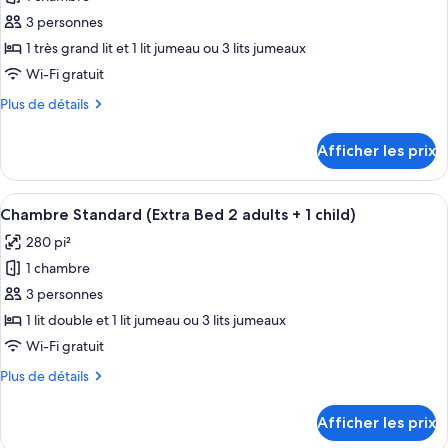
photos
+
+
pour
3 personnes
1
1
ce
child)
child)
1 très grand lit et 1 lit jumeau ou 3 lits jumeaux
type
Wi-Fi gratuit
de
Plus
Plus de détails
chambre :
de
Chambre
détails
Afficher les prix
pour
supérieure
Chambre
(Extra
supérieure
Afficher
Une chambre d’hôtel avec un grand lit
Bed
7
(Extra
Chambre Standard (Extra Bed 2 adults + 1 child)
toutes
3
Bed
280 pi²
3
les
adults)
adults)
1 chambre
photos
pour
3 personnes
ce
1 lit double et 1 lit jumeau ou 3 lits jumeaux
type
Wi-Fi gratuit
de
Plus
Plus de détails
chambre :
de
Chambre
détails
Afficher les prix
pour
Standard
Chambre