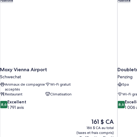
Publicité
Publicité
Moxy Vienna Airport
Doublet
Schwechat
Penzing
Animaux de compagnie
Wi-Fi gratuit
Spa
acceptés
Restaurant
Climatisation
Wi-Fi gra
8.6
8.6
Excellent
Excel
8,6
8,6
sur
sur
1 791 avis
1 006 
10,
10,
Excellent,
Excellent,
Le
161 $ CA
1 791 avis
1 006 avis
prix
186 $ CA au total
est
(taxes et frais compris)