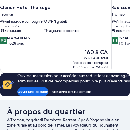
Clarion Hotel The Edge
Radisson
Tromsø
Tromsø
Animaux de compagnie
Wi-Fi gratuit
Animaux
acceptés
accepté
Restaurant
Déjeuner disponible
Restaura
9.2
8.8
Merveilleux
Excel
9,2
8,8
sur
sur
1 628 avis
1 011 a
10,
10,
Le
160 $ CA
Merveilleux,
Excellent,
prix
179 $ CA au total
1 628 avis
1 011 avis
est
(taxes et frais compris)
de
Du 23 août au 24 août
160 $ CA
Ouvrez une session pour accéder aux réductions et avantages
admissibles. Plus de récompenses pour vivre plus d’aventures!
Ouvrir une session
M’inscrire gratuitement
À propos du quartier
À Tromsø, Yggdrasil Farmhotel Retreat, Spa & Yoga se situe en
zone rurale et au bord de la mer. Les voyageurs qui souhaitent