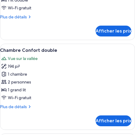
1 lit double
de
Wi-Fi gratuit
chambre :
Plus
Plus de détails
Suite
de
(Modern
détails
Afficher les prix
Viking
pour
Suite
Living)
(Modern
Afficher
Une chambre aux murs lambrissés, avec 
8
Viking
Chambre Confort double
toutes
Living)
Vue sur la vallée
les
194 pi²
photos
pour
1 chambre
ce
2 personnes
type
1 grand lit
de
Wi-Fi gratuit
chambre :
Plus
Plus de détails
Chambre
de
Confort
détails
Afficher les prix
double
pour
Chambre
Confort