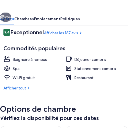
Farmhotel
Retreat,
cédent
Suivant
Spa
75+
Aperçu
Chambres
Emplacement
Politiques
&
Avis
Exceptionnel
9,4
Afficher les 187 avis
Yoga
9,4 sur 10 –
Commodités populaires
Baignoire à remous
Déjeuner compris
Spa
Stationnement compris
Wi-Fi gratuit
Restaurant
Déjeuner composé de spécialités locales
Afficher tout
Options de chambre
Vérifiez la disponibilité pour ces dates