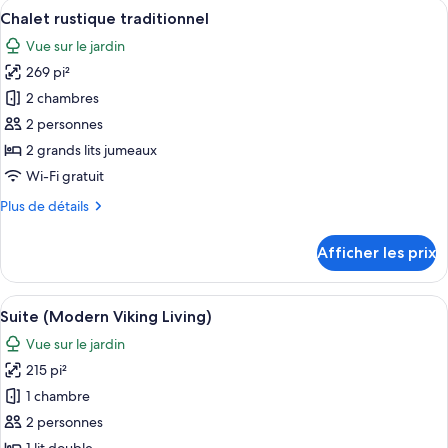
Afficher
Une chambre avec un lit en bois, du li
6
Suite,
1
Chalet rustique traditionnel
toutes
Queen
1
Vue sur le jardin
Bed,
les
Queen
Ocean
269 pi²
photos
Bed,
View
pour
2 chambres
Ocean
ce
2 personnes
View
type
2 grands lits jumeaux
de
Wi-Fi gratuit
chambre :
Plus
Plus de détails
Chalet
de
rustique
détails
Afficher les prix
traditionnel
pour
Chalet
rustique
Afficher
Une pièce avec un lit, un canapé et un
6
traditionnel
Suite (Modern Viking Living)
toutes
Vue sur le jardin
les
215 pi²
photos
pour
1 chambre
ce
2 personnes
type