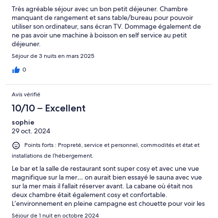
Très agréable séjour avec un bon petit déjeuner. Chambre
manquant de rangement et sans table/bureau pour pouvoir
utiliser son ordinateur, sans écran TV. Dommage également de
ne pas avoir une machine à boisson en self service au petit
déjeuner.
Séjour de 3 nuits en mars 2025
0
Avis vérifié
10/10 – Excellent
sophie
29 oct. 2024
Points forts : Propreté, service et personnel, commodités et état et
installations de l’hébergement.
Le bar et la salle de restaurant sont super cosy et avec une vue
magnifique sur la mer… on aurait bien essayé le sauna avec vue
sur la mer mais il fallait réserver avant. La cabane où était nos
deux chambre était également cosy et confortable.
L’environnement en pleine campagne est chouette pour voir les
aurores! Nous avons eu une belle surprise en sortant du
Séjour de 1 nuit en octobre 2024