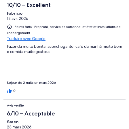
soit ils veulent qu'on ne se servent pas de trop où bien ils se
10/10 – Excellent
donnent un air de service gastronomique. Le repas du soir était
Fabrício
vraiment très bon mais très cher 2 bières un plat d'agneau un de
13 avr. 2026
saumon et deux carrot cake =150€ C'était sympa mais je ne le
recommanderais pas Le personnel était très sympa mais a ce
Points forts : Propreté, service et personnel et état et installations de
prix c'est un minimum.
l’hébergement.
Traduire avec Google
Fazenda muito bonita, aconchegante, café da manhã muito bom
e comida muito gostosa.
Séjour de 2 nuits en mars 2026
0
Avis vérifié
6/10 – Acceptable
Søren
23 mars 2026