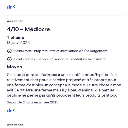
restaurant pour rejoindre notre cabine. Le dîner nous a plu.
0
Avis vérifié
4/10 – Médiocre
Tiphaine
18 janv. 2025
Points forts : Propreté, état et installations de l’hébergement
Points faibles : Service et personnel, confort de la chambre
Moyen
Ce lieux je penses, s'adresse à une clientèle bobo/hipster c'est
relativement cher pour le service proposé et très propre pour
une ferme c'est plus un concept a la mode qu'autre chose à mon
avis Se dit être une ferme mais il y à peu d'animaux, a part les
oeufs je ne pense pas qu'ils proposent leurs produits Le lit pour
deux doit faire 100cm de large difficile quand mon bouge la
Séjour de 2 nuits en janvier 2025
nuit. Pas de commodités dans la chambre donc impossible de se
prendre un petit café ou un thé dans la chambre. Le petit
0
déjeuner est très simple servi dans des petites coupelles, une
coupelle avec 1/4 d'oeuf Une autre avec trois bouts de harengs
Avis vérifié
une autre avec de la sardine ... Le tout très bien présenté mais