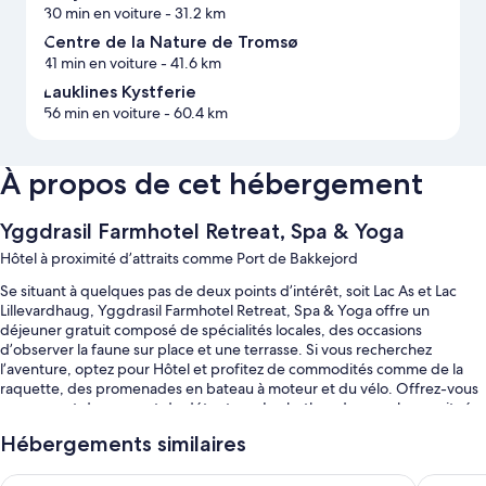
30 min en voiture
- 31.2 km
Centre de la Nature de Tromsø
41 min en voiture
- 41.6 km
Lauklines Kystferie
56 min en voiture
- 60.4 km
À propos de cet hébergement
Yggdrasil Farmhotel Retreat, Spa & Yoga
Hôtel à proximité d’attraits comme Port de Bakkejord
Se situant à quelques pas de deux points d’intérêt, soit Lac As et Lac
Lillevardhaug, Yggdrasil Farmhotel Retreat, Spa & Yoga offre un
déjeuner gratuit composé de spécialités locales, des occasions
d’observer la faune sur place et une terrasse. Si vous recherchez
l’aventure, optez pour Hôtel et profitez de commodités comme de la
raquette, des promenades en bateau à moteur et du vélo. Offrez-vous
un moment de repos et de détente au Ice bath and sauna, le spa situé
sur place. Yggdrasil restaurant, le restaurant de cuisine locale situé sur
Hébergements similaires
place propose ces types de repas : déjeuner, dîner, souper et repas
légers.L’accès inclus au Wi-Fi dans les chambres est à la disposition de
Malangen Resort
The Dock