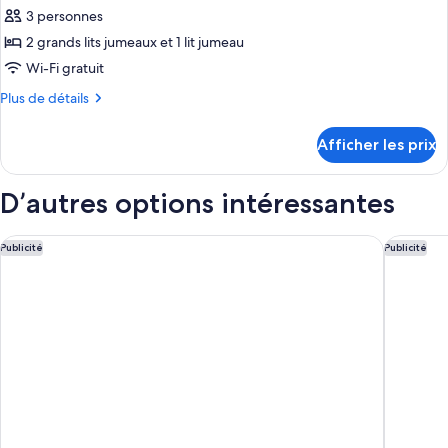
3 personnes
photos
pour
2 grands lits jumeaux et 1 lit jumeau
ce
Wi-Fi gratuit
type
Plus
Plus de détails
de
de
chambre :
détails
Afficher les prix
pour
Chalet
Chalet
rustique
rustique
D’autres options intéressantes
traditionnel
traditionnel
Clarion Hotel The Edge
Radisson
Publicité
Publicité