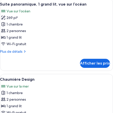
Afficher
Une chambre à coucher avec un lit, de
7
double
Suite panoramique, 1 grand lit, vue sur l’océan
toutes
Vue sur l’océan
les
269 pi²
photos
pour
1 chambre
ce
2 personnes
type
1 grand lit
de
Wi-Fi gratuit
chambre :
Plus
Plus de détails
Suite
de
panoramique,
détails
Afficher les prix
1
pour
Suite
grand
panoramique,
Afficher
Une pièce chaleureuse et bien éclairé
lit,
7
1
Chaumière Design
toutes
vue
grand
Vue sur la mer
lit,
les
sur
vue
1 chambre
photos
l’océan
sur
pour
2 personnes
l’océan
ce
1 grand lit
type
Wi-Fi gratuit