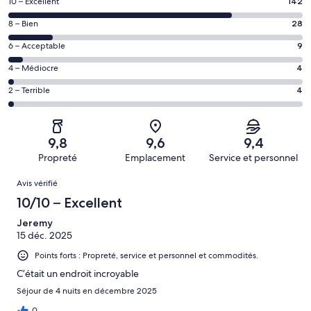
Note
10 – Excellent
142
de 10
Note
8 – Bien
28
–
de 8
Excellent,
Note
6 – Acceptable
9
–
d’après
de 6
Bien,
Note
4 – Médiocre
4
142 avis
–
d’après
de 4
sur 187.
Acceptable,
Note
2 – Terrible
4
28 avis
–
d’après
de 2
sur 187.
Médiocre,
9 avis
–
d’après
sur 187.
Terrible,
4 avis
9,8
9,6
9,4
d’après
sur 187.
Propreté
Emplacement
Service et personnel
4 avis
Avis
sur 187.
Avis vérifié
10/10 – Excellent
Jeremy
15 déc. 2025
Points forts : Propreté, service et personnel et commodités.
C’était un endroit incroyable
Séjour de 4 nuits en décembre 2025
0