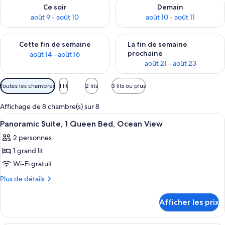
Vérifier la disponibilité pour ce soir août 9 - août 10
Vérifier la disponibilité pour 
Ce soir
Demain
août 9 - août 10
août 10 - août 11
Vérifier la disponibilité pour cette fin de semaine août 14 - aoû
Vérifier la disponibilité pour 
Cette fin de semaine
La fin de semaine
prochaine
août 14 - août 16
août 21 - août 23
Filtres
Toutes les chambres
1 lit
2 lits
3 lits ou plus
disponibles
pour
Affichage de 8 chambre(s) sur 8
les
Afficher
Un lit avec des oreillers, une tête de l
1
Panoramic Suite, 1 Queen Bed, Ocean View
chambres
toutes
2 personnes
les
1 grand lit
photos
pour
Wi-Fi gratuit
ce
Plus
Plus de détails
type
de
détails
de
Afficher les prix
pour
chambre :
Panoramic
Panoramic
Suite,