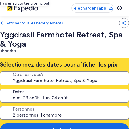
Passer au contenu principal
Télécharger l’appli
Afficher tous les hébergements
Yggdrasil Farmhotel Retreat, Spa
& Yoga
Hébergement
3.5 étoiles
Sélectionnez des dates pour afficher les prix
Où allez-vous?
Dates
Personnes