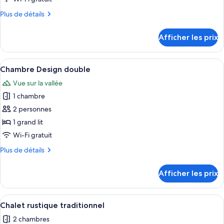
de
Plus
Plus de détails
chambre :
de
Chaumière
détails
Afficher les prix
pour
Design
Chaumière
Design
Afficher
Une chambre avec un lit, une fenêtre 
6
Chambre Design double
toutes
Vue sur la vallée
les
1 chambre
photos
pour
2 personnes
ce
1 grand lit
type
Wi-Fi gratuit
de
Plus
Plus de détails
chambre :
de
Chambre
détails
Afficher les prix
pour
Design
Chambre
double
Design
Afficher
Une chambre avec un lit en bois, du li
6
double
Chalet rustique traditionnel
toutes
2 chambres
les