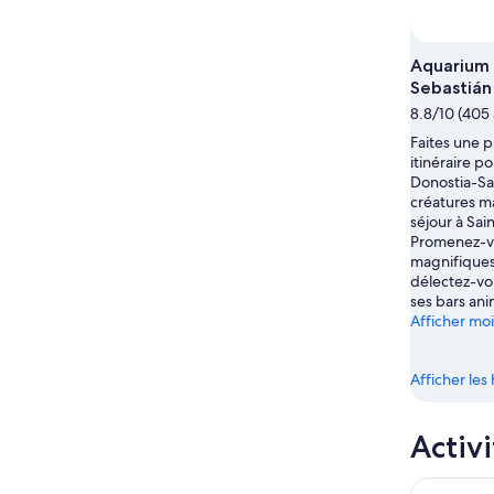
août
août
semaine
-
prochain
9
14
Aquarium 
août
août
Sebastián
-
8.8/10 (405 
16
Faites une p
août
itinéraire p
Donostia-Sa
créatures ma
séjour à Sai
Promenez-vo
magnifiques
délectez-vo
ses bars ani
Afficher mo
Afficher le
Activi
Visite de S