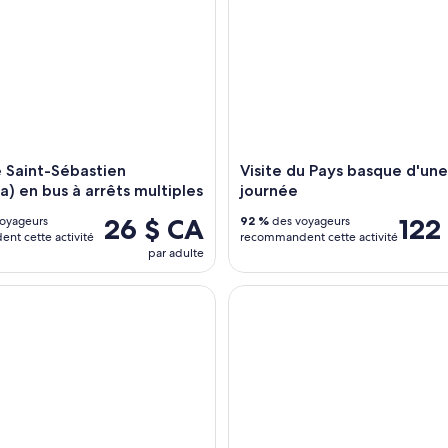
e Saint-Sébastien
Visite du Pays basque d'une
) en bus à arrêts multiples
journée
26 $ CA
122
oyageurs
92 %
des voyageurs
nt cette activité
recommandent cette activité
par adulte
petit groupe de Bilbao, Guggenheim et Gaztelugatxe avec déje
Manger des pintxos de Saint-S