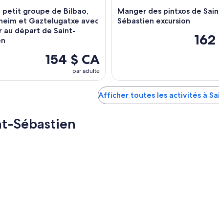
n petit groupe de Bilbao,
Manger des pintxos de Sain
eim et Gaztelugatxe avec
Sébastien excursion
r au départ de Saint-
162
en
154 $ CA
par adulte
Afficher toutes les activités à S
nt-Sébastien
ne
Malmö