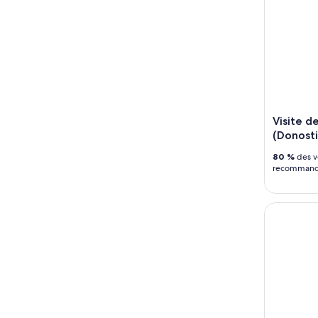
Visite d
(Donostia
80 %
des v
recommande
Visite en 