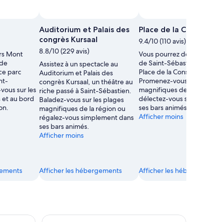
Auditorium et Palais des
Place de la Constituti
congrès Kursaal
9.4/10 (110 avis)
8.8/10 (229 avis)
ers Mont
Vous pourrez découvrir le 
 de
de Saint-Sébastien en visit
Assistez à un spectacle au
ce parc
Place de la Constitution.
Auditorium et Palais des
nt-
Promenez-vous sur les pla
congrès Kursaal, un théâtre au
vous sur les
magnifiques de la région, 
riche passé à Saint-Sébastien.
 et au bord
délectez-vous simplement
Baladez-vous sur les plages
on.
ses bars animés.
magnifiques de la région ou
Afficher moins
régalez-vous simplement dans
ses bars animés.
Afficher moins
gements
Afficher les hébergements
Afficher les hébergements
urnée
San Sebastian Ultimate Pintxos et Wine excursion dan