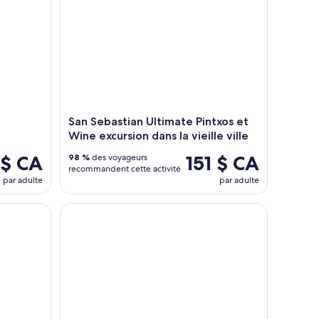
San Sebastian Ultimate Pintxos et
Wine excursion dans la vieille ville
 $ CA
151 $ CA
98 %
des voyageurs
recommandent cette activité
par adulte
par adulte
uner au départ de Saint-Sébastien
ébastien excursion
Balade en Mer le long de la Côte Basque, Départ