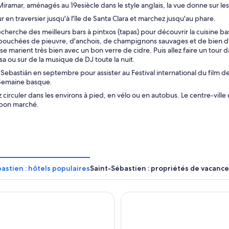
 Miramar, aménagés au 19esiècle dans le style anglais, la vue donne sur l
ur en traversier jusqu'à l'île de Santa Clara et marchez jusqu'au phare.
recherche des meilleurs bars à pintxos (tapas) pour découvrir la cuisine
bouchées de pieuvre, d'anchois, de champignons sauvages et de bien d'au
 se marient très bien avec un bon verre de cidre. Puis allez faire un tour d
lsa ou sur de la musique de DJ toute la nuit.
Sebastián en septembre pour assister au Festival international du film de
Semaine basque.
circuler dans les environs à pied, en vélo ou en autobus. Le centre-ville 
 bon marché.
astien : hôtels populaires
Saint-Sébastien : propriétés de vacanc
cial Hub San Sebastián
NH Collection San Sebastián