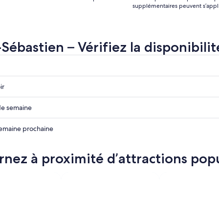
supplémentaires peuvent s’appl
Sébastien – Vérifiez la disponibilit
z
r
ir
n
z
 de semaine
z
 semaine prochaine
n
n
rnez à proximité d’attractions pop
n