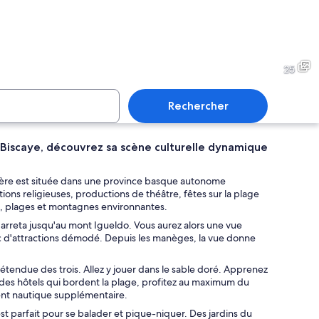
nt moderne doté de grandes fenêtres et d’une façade en pierre.
Un escalier en colimaçon ave
25
Rechercher
e Biscaye, découvrez sa scène culturelle dynamique
ur d’un musée présente une pièce centrale où est exposé un objet religieux r
Un restaurant appelé « JATETX
côtière est située dans une province basque autonome
ions religieuses, productions de théâtre, fêtes sur la plage
e, plages et montagnes environnantes.
ndarreta jusqu'au mont Igueldo. Vous aurez alors une vue
 le long de la côte.
arc d'attractions démodé. Depuis les manèges, la vue donne
s étendue des trois. Allez y jouer dans le sable doré. Apprenez
un des hôtels qui bordent la plage, profitez au maximum du
ement nautique supplémentaire.
t parfait pour se balader et pique-niquer. Des jardins du