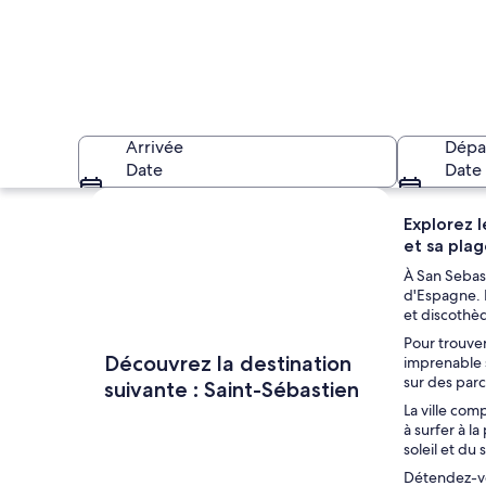
Arrivée
Dépa
Date
Date
Explorer la carte
Explorez l
et sa plag
À San Sebast
d'Espagne. E
et discothè
Pour trouver
Un port de plaisan
Découvrez la destination
imprenable s
sur des parc
suivante : Saint-Sébastien
La ville com
à surfer à l
soleil et du
Détendez-vou