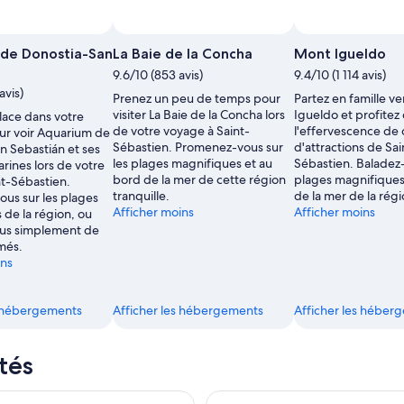
e,
de Donostia-San
La Baie de la Concha
Mont Igueldo
9.6/10 (853 avis)
9.4/10 (1 114 avis)
avis)
Prenez un peu de temps pour
Partez en famille v
visiter La Baie de la Concha lors
Igueldo et profitez
lace dans votre
de votre voyage à Saint-
l'effervescence de 
our voir Aquarium de
Sébastien. Promenez-vous sur
d'attractions de Sai
n Sebastián et ses
les plages magnifiques et au
Sébastien. Baladez-
rines lors de votre
bord de la mer de cette région
plages magnifiques
nt-Sébastien.
tranquille.
de la mer de la régi
us sur les plages
Afficher moins
Afficher moins
 de la région, ou
us simplement de
més.
ins
s hébergements
Afficher les hébergements
Afficher les héber
tés
aint-Sébastien (Donostia) en bus à arrêts multiples
Visite du Pays basque d'une jo