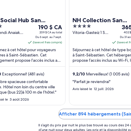
Social Hub San
NH Collection San
Le
4
Le
astián
190 $ CA
Sebastián Aránzazu
365
prix
out
prix
ndi Anaiak
Vitoria-Gasteiz 1 San
209 $ CA au total
402 $
San Sebastián
Du 6 sept. au 7 sept.
Sebastián Gipuzkoa
Du 31 ao
est
of
est
koa
(taxes et frais compris)
(taxes et f
de 190 $ CA
5
de 3
nez à cet hôtel pour voyageurs
Séjournez à cet hôtel de type b
par
par
ires à Saint-Sébastien. Cet
à Saint-Sébastien. Cet héberg
nuit
nuit
ement propose l’accès inclus au
propose l’accès inclus au Wi-Fi, 
du 6
du 3
 une piscine extérieure, en saison
déjeuner (supplément) et un ser
sept.
août
oit-terrasse. ...
chambres ...
0
Exceptionnel! (481 avis)
9,2
/
10
Merveilleux! (1 005 avis)
au 7
au 1
sept.
sept
bre spacieuse confortable
"Parfait je reviendrai"
. Hôtel non loin du centre ville
Avis laissé le 12 juill. 2026
ique (bus 22)à 100 m de l’hôtel."
issé le 3 août 2026
Afficher 894 hébergements (Sai
Il s’agit du prix par nuit le plus bas trouvé au cours des 2
d’une nuit pour deux adultes. Les prix et la disponibilité