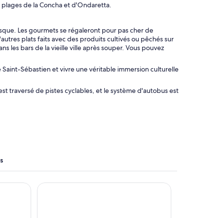
es plages de la Concha et d'Ondaretta.
 basque. Les gourmets se régaleront pour pas cher de
tres plats faits avec des produits cultivés ou pêchés sur
ans les bars de la vieille ville après souper. Vous pouvez
 Saint-Sébastien et vivre une véritable immersion culturelle
est traversé de pistes cyclables, et le système d'autobus est
es
 Aránzazu
Leonardo Hotel San Sebastián