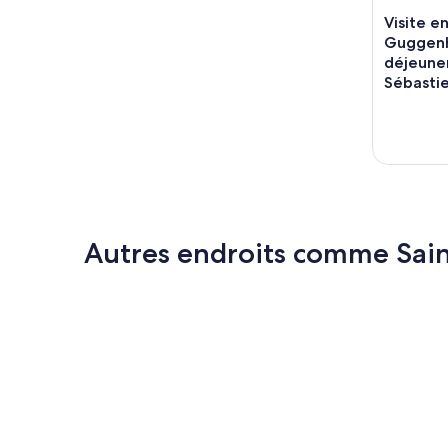
Visite e
Guggenh
déjeune
Sébasti
Autres endroits comme Sai
Murcie
Pampelu