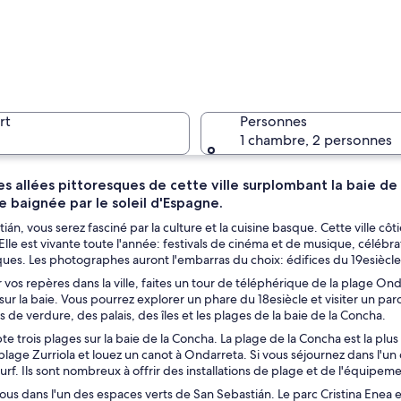
Un bâtime
rt
Personnes
1 chambre, 2 personnes
es allées pittoresques de cette ville surplombant la baie d
e baignée par le soleil d'Espagne.
L’intérie
ián, vous serez fasciné par la culture et la cuisine basque. Cette ville 
lle est vivante toute l'année: festivals de cinéma et de musique, célébrat
ques. Les photographes auront l'embarras du choix: édifices du 19esiècl
 vos repères dans la ville, faites un tour de téléphérique de la plage O
ce avec des bateaux amarrés, une promenade en bord de mer et des bâtiments
ur la baie. Vous pourrez explorer un phare du 18esiècle et visiter un p
s de verdure, des palais, des îles et les plages de la baie de la Concha.
pte trois plages sur la baie de la Concha. La plage de la Concha est la plu
a plage Zurriola et louez un canot à Ondarreta. Si vous séjournez dans l'
 surf. Ils sont nombreux à offrir des installations de plage et de l'équip
s dans l'un des espaces verts de San Sebastián. Le parc Cristina Enea es