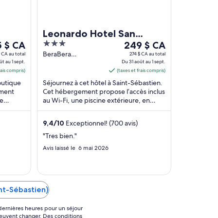
Leonardo Hotel San
3
Le
 $ CA
Sebastián
249 $ CA
out
prix
BeraBera
 CA au total
274 $ CA au total
ût au 1 sept.
Pasealekua 85A San
Du 31 août au 1 sept.
of
est
rais compris)
Sebastián Gipuzkoa
(taxes et frais compris)
65 $ CA
5
de 249 $ CA
outique
Séjournez à cet hôtel à Saint-Sébastien.
par
ement
Cet hébergement propose l’accès inclus
nuit
le
au Wi-Fi, une piscine extérieure, en
1
du 31
vice aux
saison et le déjeuner (supplément).
août
Dans ...
9,4
/
10
Exceptionnel! (700 avis)
au 1
.
sept.
"Tres bien."
Avis laissé le 6 mai 2026
nt-Sébastien)
4 dernières heures pour un séjour
 peuvent changer. Des conditions