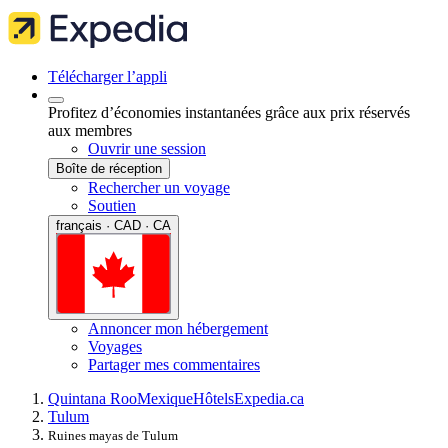
Télécharger l’appli
Profitez d’économies instantanées grâce aux prix réservés
aux membres
Ouvrir une session
Boîte de réception
Rechercher un voyage
Soutien
français · CAD · CA
Annoncer mon hébergement
Voyages
Partager mes commentaires
Quintana Roo
Mexique
Hôtels
Expedia.ca
Tulum
Ruines mayas de Tulum