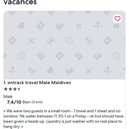
vacances
ontrack travel Male Maldives
ontrack travel Male Maldives
1. ontrack travel Male Maldives
Hébergement
3.5 étoiles
Malé
7.4
7,4/10
Bien
(3 avis)
sur
«
« We were two guests in a small room - 1 towel and 1 sheet and no
10,
W
window. Nk water between 11:30-1 on a Friday - ok but should have
Bien,
e
been given a heads up. Laundry is just washer with no real place to
(3 avis)
w
hang dry. »