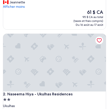
e
Jeannette
r
Afficher moins
e
Le
61 $ CA
t
prix
95 $ CA au total
w
est
(taxes et frais compris)
o
de
Du 16 août au 17 août
g
61 $ CA
u
Naseema Hiya - Ukulhas Residences
e
s
t
s
i
n
a
s
m
a
l
l
r
Naseema Hiya - Ukulhas Residences
o
2. Naseema Hiya - Ukulhas Residences
o
Hébergement
m
2.0 étoiles
Ukulhas
-