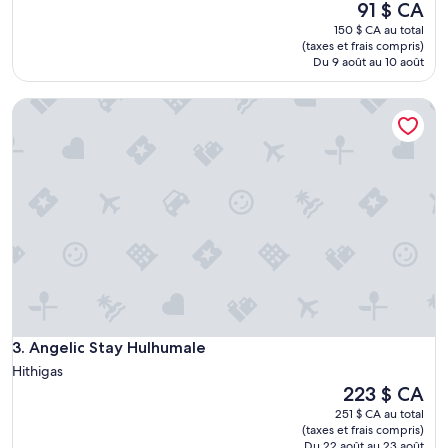
Le
91 $ CA
1
prix
t
150 $ CA au total
est
o
(taxes et frais compris)
de
Du 9 août au 10 août
w
91 $ CA
e
l
Angelic Stay Hulhumale
a
n
d
1
s
h
e
e
t
a
n
d
n
Angelic Stay Hulhumale
3. Angelic Stay Hulhumale
o
w
Hithigas
i
Le
223 $ CA
n
prix
251 $ CA au total
d
est
(taxes et frais compris)
o
de
Du 22 août au 23 août