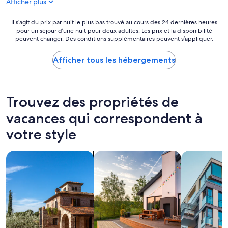
Afficher plus
a
F
Il
Il s’agit du prix par nuit le plus bas trouvé au cours des 24 dernières heures
r
pour un séjour d’une nuit pour deux adultes. Les prix et la disponibilité
s’agit
i
peuvent changer. Des conditions supplémentaires peuvent s’appliquer.
du
d
prix
a
par
Afficher tous les hébergements
y
nuit
-
le
o
plus
k
bas
Trouvez des propriétés de
b
trouvé
u
au
vacances qui correspondent à
t
cours
s
votre style
des 24 dernières
h
heures
o
pour
u
Rechercher des villas
rechercher des propriétés de vacanc
Rechercher 
un
l
séjour
d
d’une
h
nuit
a
pour
v
deux
e
adultes.
b
Les
e