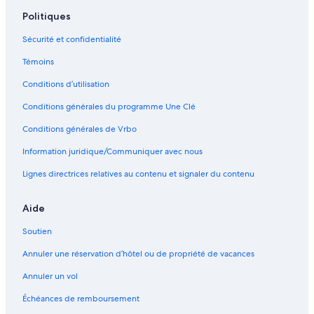
Hadahaa – Hôtels
Politiques
Maalhos – Hôtels
Sécurité et confidentialité
Huvahendhoo – Hôtels
Témoins
Landaa Giraavaru – Hôtels
Conditions d’utilisation
Hôtels tout inclus – Meeru
Conditions générales du programme Une Clé
Hôtels tout inclus – Atoll de Baa
Hôtels tout inclus – Atoll d'Ari
Conditions générales de Vrbo
Information juridique/Communiquer avec nous
Lignes directrices relatives au contenu et signaler du contenu
Aide
Soutien
Annuler une réservation d’hôtel ou de propriété de vacances
Annuler un vol
Échéances de remboursement