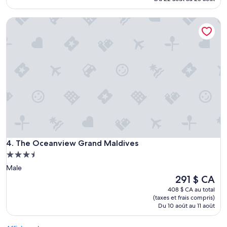
w
223 $ CA
.
The Oceanview Grand Maldives
N
k
w
a
t
e
r
b
e
t
w
e
e
The Oceanview Grand Maldives
n
4. The Oceanview Grand Maldives
1
Hébergement
1
3.5 étoiles
Male
:
Le
291 $ CA
3
prix
0
408 $ CA au total
est
-
(taxes et frais compris)
de
Du 10 août au 11 août
1
291 $ CA
o
n