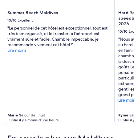
j
u
Summer Beach Maldives
Hard Rock
s
speedboat
10/10
Excellent
t
2026
w
"Le personnel de cet hôtel est exceptionnel, tout est
10/10
Excel
a
très bien organisé, et le transfert à l’aéroport est
s
vraiment sûre et facile. Chambre impeccable, je
"Nous avon
h
recommande vivement cet hôtel !"
au hard ro
e
Lire moins
en famille 
r
chambre vi
w
la descrip
i
goûts Le s
t
personnel
h
particuli
n
extraordin
o
gentilless
r
grand plai
e
Lire moins
a
l
Marie
Séjour de 1 nuit
Ryme
Séjou
p
Publié il y a moins d’une heure
Publié il y 
l
a
c