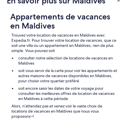
En savoir plus sur Maldives
e
t
o
Appartements de vacances
h
a
en Maldives
n
g
Trouvez votre location de vacances en Maldives avec
d
Expedia.fr. Pour trouver votre location de vacances, que ce
r
soit une villa ou un appartement en Maldives, rien de plus
y
simple. Vous pouvez soit
.
»
consulter notre sélection de locations de vacances en
Maldives
soit vous servir de la carte pour voir les appartements et
autres maisons de vacances disponibles en Maldives,
pour choisir votre quartier préféré
soit encore saisir les dates de votre voyage pour
consulter les meilleures offres de location de vacances
en Maldives à cette période
Alors, n’attendez pas et venez voir le vaste choix de
locations de vacances en Maldives que nous vous
proposons¬!