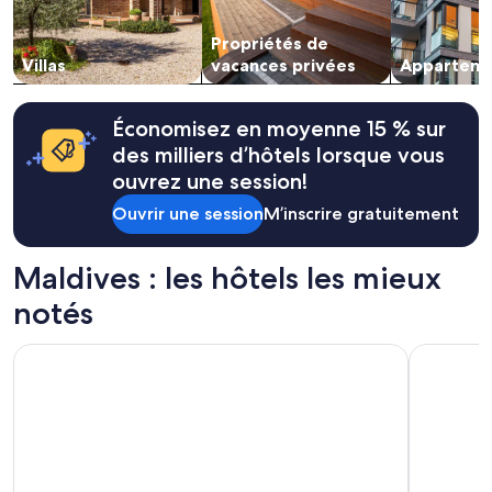
prix
e
et
n
Propriétés de
la
g
Villas
vacances privées
Apparteme
disponibilité
i
peuvent
v
changer.
e
Économisez en moyenne 15 % sur
Des
n
conditions
des milliers d’hôtels lorsque vous
a
supplémentaires
h
ouvrez une session!
peuvent
e
s’appliquer.
Ouvrir une session
M’inscrire gratuitement
a
d
s
Maldives : les hôtels les mieux
u
p
notés
.
L
Summer Beach Maldives
Hard Rock 
a
u
n
d
r
y
i
s