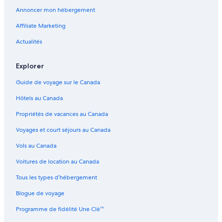
Hulhumalé – Hôtels
Annoncer mon hébergement
Ukulhas – Hôtels
Affiliate Marketing
Île de Maamutaa – Hôtels
Actualités
Omadhoo – Hôtels
Gaakoshinbi – Hôtels
Explorer
Hakuraa Huraa – Hôtels
Guide de voyage sur le Canada
Atoll de Noonu – Hôtels
Hôtels au Canada
Malé – Hôtels
Propriétés de vacances au Canada
Kedhigandu – Hôtels
Voyages et court séjours au Canada
Vaadhoo – Hôtels
Vols au Canada
Koodoo – Hôtels
Voitures de location au Canada
Atoll de Kaafu – Hôtels
Tous les types d’hébergement
Atoll de Baa – Hôtels
Blogue de voyage
Fuvahmulah – Hôtels
Maafushi – Hôtels
Programme de fidélité Une Clé™