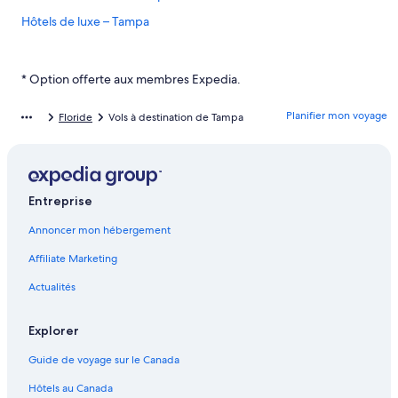
Hôtels de luxe – Tampa
Hôtels pour le golf – Tampa
Hôtels pour les familles – Tampa
* Option offerte aux membres Expedia.
Hôtels ouverts à la communauté LGBT – Tampa
Planifier mon voyage
Floride
Vols à destination de Tampa
Hôtels avec vignoble – Tampa
Hôtels au bord de la plage – Tampa
Tampa – Hôtels 4 étoiles
Entreprise
Tampa – Hôtels 5 étoiles
Annoncer mon hébergement
Harbour Island – Hôtels
Affiliate Marketing
Tampa Convention Center – Hôtels à proximité
Ybor City – Hôtels
Actualités
Florida Aquarium – Hôtels à proximité
Explorer
International Plaza and Bay Street – Hôtels à proximité
Guide de voyage sur le Canada
Salle omnisports Amalie Arena – Hôtels à proximité
Hôtels au Canada
Centre-Ville de Tampa – Hôtels