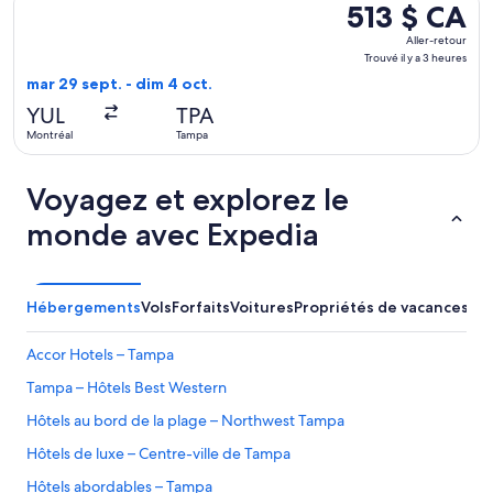
513 $ CA
513 $ CA
Aller-
Aller-retour
retour,
Trouvé il y a 3 heures
Trouvé
mar 29 sept. - dim 4 oct.
il
YUL
TPA
y
Montréal
Tampa
a
3 heures
Voyagez et explorez le
monde avec Expedia
Hébergements
Vols
Forfaits
Voitures
Propriétés de vacances
Au
Accor Hotels – Tampa
Tampa – Hôtels Best Western
Hôtels au bord de la plage – Northwest Tampa
Hôtels de luxe – Centre-ville de Tampa
Hôtels abordables – Tampa