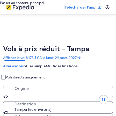
Passer au contenu principal
Télécharger l’appli
Vols à prix réduit – Tampa
S’ouvre
Afficher le vol à 173 $ CA le lundi 29 mars 2027
dans
Aller-retour
Aller simple
Multidestinations
une
nouvelle
fenêtre
Vols directs uniquement
Origine
Destination
Tampa (et environs)