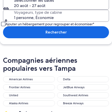
Sélectionner les dates
20 août - 27 août
Voyageurs, type de cabine
1 personne, Économie
Ajouter un hébergement pour regrouper et économiser*
Rechercher
Compagnies aériennes
populaires vers Tampa
American Airlines
Delta
American Airlines
Delta
Frontier Airlines
JetBlue Airways
Frontier Airlines
JetBlue Airways
United
Southwest Airlines
United
Southwest Airlines
Alaska Airlines
Breeze Airways
Alaska Airlines
Breeze Airways