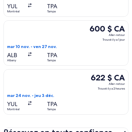
il
YUL
TPA
y
Montréal
Tampa
a
3 heures
Sélectionner le vol American Airlines depuis Albany vers Tamp
600 $ CA
600 $ CA
Aller-
Aller-retour
retour,
Trouvé il y a 1 jour
Trouvé
mar 10 nov. - ven 27 nov.
il
ALB
TPA
y
Albany
Tampa
a
1 jour
Sélectionner le vol Porter Airlines depuis Montréal vers Tamp
622 $ CA
622 $ CA
Aller-
Aller-retour
retour,
Trouvé il y a 2 heures
Trouvé
mar 24 nov. - jeu 3 déc.
il
YUL
TPA
y
Montréal
Tampa
a
2 heures