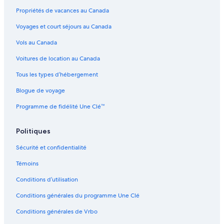
Propriétés de vacances au Canada
Tampa Heights – Hôtels
Voyages et court séjours au Canada
Tampa Riverwalk – Hôtels à proximité
Westshore Plaza Mall – Hôtels à proximité
Vols au Canada
Palmetto Beach – Hôtels
Voitures de location au Canada
Port de Tampa – Hôtels à proximité
Tous les types d’hébergement
Tampa – Hôtels
Blogue de voyage
Palma Ceia – Hôtels
Programme de fidélité Une Clé™
Channelside Bay Plaza – Hôtels à proximité
Politiques
Tampa – Motels
Tampa – Hôtels-résidences
Sécurité et confidentialité
Tampa – Parcs de caravanes
Témoins
Tampa – Chaumières
Conditions d’utilisation
Tampa – Condos
Conditions générales du programme Une Clé
Conditions générales de Vrbo