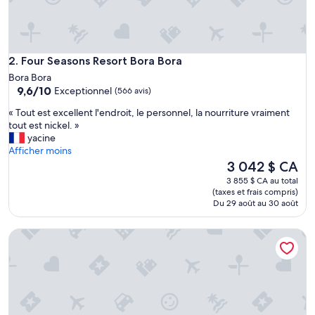
Four Seasons Resort Bora Bora
2. Four Seasons Resort Bora Bora
Bora Bora
9.6
9,6/10
Exceptionnel
(566 avis)
sur
«
« Tout est excellent l'endroit, le personnel, la nourriture vraiment
10,
T
tout est nickel. »
Exceptionnel,
o
yacine
(566 avis)
u
Afficher moins
t
Le
3 042 $ CA
e
prix
3 855 $ CA au total
s
est
(taxes et frais compris)
t
de
Du 29 août au 30 août
e
3 042 $ CA
x
The St. Regis Bora Bora Resort
c
e
l
l
e
n
t