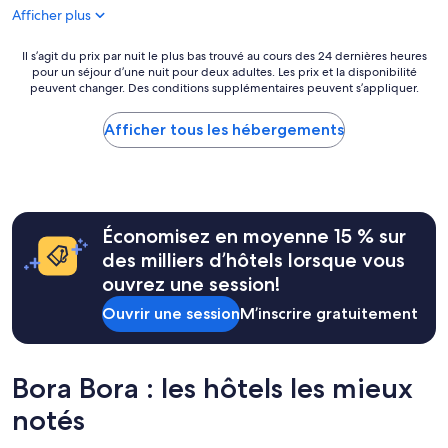
l
n
b
Afficher plus
a
i
r
c
c
e
c
Il
k
Il s’agit du prix par nuit le plus bas trouvé au cours des 24 dernières heures
e
pour un séjour d’une nuit pour deux adultes. Les prix et la disponibilité
u
s’agit
e
t
peuvent changer. Des conditions supplémentaires peuvent s’appliquer.
e
du
l
l
i
prix
.
e
l
par
»
Afficher tous les hébergements
s
l
nuit
a
a
le
l
n
plus
o
t
bas
n
e
trouvé
,
Économisez en moyenne 15 % sur
t
au
d
b
cours
des milliers d’hôtels lorsque vous
o
i
des 24 dernières
ouvrez une session!
r
e
heures
m
n
pour
Ouvrir une session
M’inscrire gratuitement
i
v
un
r
e
séjour
a
i
d’une
v
l
nuit
Bora Bora : les hôtels les mieux
e
l
pour
c
notés
a
deux
d
n
adultes.
e