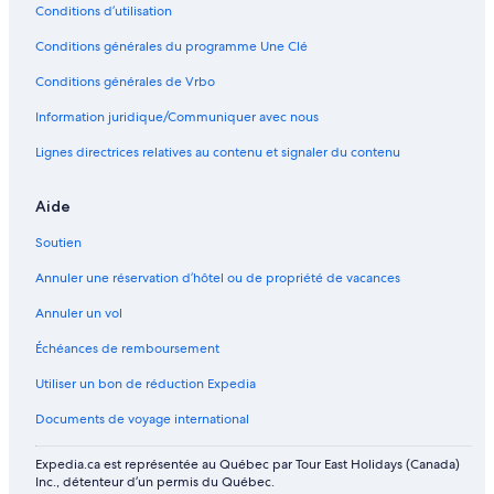
Conditions d’utilisation
Hôtels abordables – Bora Bora
Conditions générales du programme Une Clé
Hôtels pour le golf – Bora Bora
Hôtels au bord de la plage – Bora Bora
Conditions générales de Vrbo
Hôtels pour les mariages – Bora Bora
Information juridique/Communiquer avec nous
Hôtels pour les familles – Bora Bora
Lignes directrices relatives au contenu et signaler du contenu
Hôtels-Boutiques – Bora Bora
Aide
Hôtels ouverts à la communauté LGBT – Bora Bora
Soutien
Hôtels pour les sports d’aventure – Bora Bora
Annuler une réservation d’hôtel ou de propriété de vacances
Hôtels de luxe – Motu Piti Aau
Hôtels pour les sports d’aventure – Motu Piti Aau
Annuler un vol
Motu Toopua – Établissements à pavillons
Échéances de remboursement
Motu Toopua – Maisons d’hôtes
Utiliser un bon de réduction Expedia
Motu Piti Aau – Pensions
Documents de voyage international
Motu Piti Aau – Complexes hôteliers
Expedia.ca est représentée au Québec par Tour East Holidays (Canada)
Bora Bora – Établissements à pavillons
Inc., détenteur d’un permis du Québec.