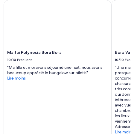
t
Les
Maitai Polynesia Bora Bora
Bora Vait
s
,
prix
b
t
et
ê
r
la
t
è
disponibilité
e
s
peuvent
s
b
changer.
q
e
Des
u
l
conditions
i
h
supplémentaires
Maitai Polynesia Bora Bora
Bora Vai
s
ô
peuvent
e
10/10
Excellent
10/10
Excel
t
s’appliquer.
p
e
"Ma fille et moi avons séjourné une nuit, nous avons
"Une mais
o
l
beaucoup apprécié le bungalow sur pilotis"
presque (2
s
,
Lire moins
concurrenc
e
d
chaleureux 
n
é
très confo
t
c
qui donne 
s
o
intéressant
u
r
avec vue 
r
a
chambre cl
l
t
les lieux i
e
i
viennent v
v
o
Adresse a
i
n
Lire moins
s