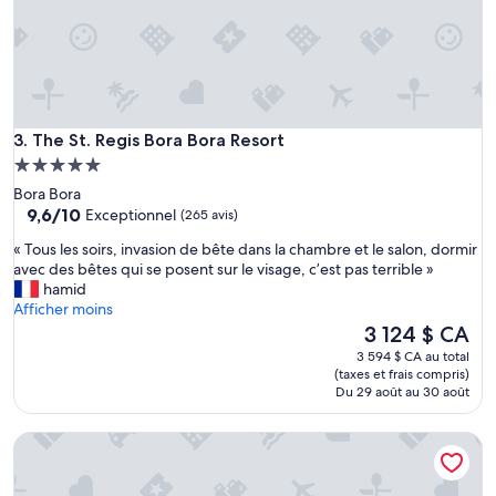
l
'
e
n
d
r
The St. Regis Bora Bora Resort
o
3. The St. Regis Bora Bora Resort
i
Hébergement
t
5.0 étoiles
Bora Bora
,
9.6
9,6/10
Exceptionnel
(265 avis)
l
sur
e
«
« Tous les soirs, invasion de bête dans la chambre et le salon, dormir
10,
p
T
avec des bêtes qui se posent sur le visage, c’est pas terrible »
Exceptionnel,
e
o
hamid
(265 avis)
r
u
Afficher moins
s
s
Le
3 124 $ CA
o
l
prix
3 594 $ CA au total
n
e
est
(taxes et frais compris)
n
s
de
Du 29 août au 30 août
e
s
3 124 $ CA
l
o
,
Le Bora Bora by Pearl Resorts
i
l
r
a
s