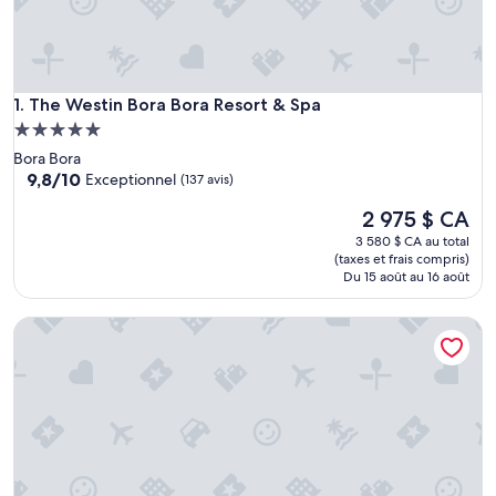
The Westin Bora Bora Resort & Spa
1. The Westin Bora Bora Resort & Spa
Hébergement
5.0 étoiles
Bora Bora
9.8
9,8/10
Exceptionnel
(137 avis)
sur
Le
2 975 $ CA
10,
prix
Exceptionnel,
3 580 $ CA au total
est
(137 avis)
(taxes et frais compris)
de
Du 15 août au 16 août
2 975 $ CA
Four Seasons Resort Bora Bora