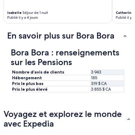
a
a
u
g
t
isabelle
Séjour de 1 nuit
Catherine
e
Publié il y a 4 jours
Publié il y a
o
,
p
c
.
’
En savoir plus sur Bora Bora
»
e
s
t
Bora Bora : renseignements
p
a
sur les Pensions
s
t
Nombre d’avis de clients
3 943
e
Hébergement
185
r
Prix le plus bas
319 $ CA
r
Prix le plus élevé
3 855 $ CA
i
b
l
e
Voyagez et explorez le monde
»
avec Expedia