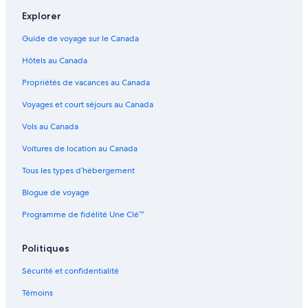
Page du Méridien – Hôtels à proximité
Explorer
Nunue – Hôtels
Guide de voyage sur le Canada
Pearl Resort Beach – Hôtels à proximité
Hôtels au Canada
Arc En Ciel Bora-Bora – Hôtels à proximité
Propriétés de vacances au Canada
Atoll Motu One – Hôtels à proximité
Voyages et court séjours au Canada
Complexes et hôtels avec spa – Motu Toopua
Vols au Canada
Hôtels de luxe – Bora Bora
Voitures de location au Canada
Complexes et hôtels avec spa – Bora Bora
Tous les types d’hébergement
Hôtels-Casino – Bora Bora
Blogue de voyage
Hôtels d’affaires – Bora Bora
Hôtels romantiques – Bora Bora
Programme de fidélité Une Clé™
Hôtels tout inclus – Bora Bora
Politiques
Hôtels près de boutiques – Bora Bora
Sécurité et confidentialité
Hôtels acceptant les animaux – Bora Bora
Témoins
Hôtels avec Wi-Fi – Bora Bora