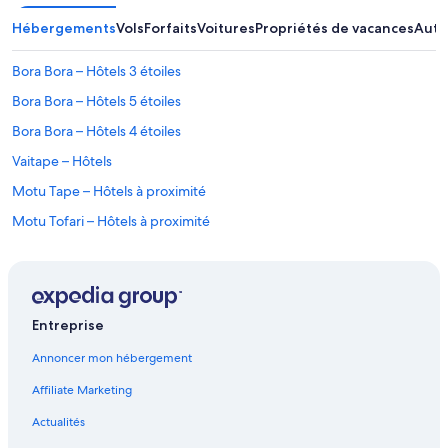
Hébergements
Vols
Forfaits
Voitures
Propriétés de vacances
Autr
Bora Bora – Hôtels 3 étoiles
Bora Bora – Hôtels 5 étoiles
Bora Bora – Hôtels 4 étoiles
Vaitape – Hôtels
Motu Tape – Hôtels à proximité
Motu Tofari – Hôtels à proximité
Mai Moana – Hôtels
Plage Nui – Hôtels à proximité
Matira – Hôtels
Entreprise
Mont Otemanu – Hôtels à proximité
Annoncer mon hébergement
Bora Bora – Hôtels
Affiliate Marketing
Pointe Matira – Hôtels à proximité
Actualités
Plage Matira – Hôtels à proximité