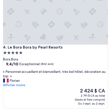
n
,
o
i
u
n
r
v
r
a
i
s
t
i
u
o
r
n
e
d
v
Le Bora Bora by Pearl Resorts
e
4. Le Bora Bora by Pearl Resorts
r
b
Hébergement
a
ê
5.0 étoiles
i
Bora Bora
t
m
9.4
9,4/10
Exceptionnel
(862 avis)
e
e
sur
d
«
n
« Personnel accueillant et bienveillant, très bel hôtel, décoration au
10,
a
P
t
top. »
Exceptionnel,
n
e
t
Florian
(862 avis)
s
r
o
Afficher moins
l
s
u
Le
2 424 $ CA
a
o
t
prix
2 791 $ CA au total
c
n
e
est
(taxes et frais compris)
h
n
s
de
Du 1 sept. au 2 sept.
a
e
t
2 424 $ CA
m