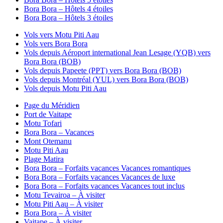
Bora Bora – Hôtels 4 étoiles
Bora Bora – Hôtels 3 étoiles
Vols vers Motu Piti Aau
Vols vers Bora Bora
Vols depuis Aéroport international Jean Lesage (YQB) vers
Bora Bora (BOB)
Vols depuis Papeete (PPT) vers Bora Bora (BOB)
Vols depuis Montréal (YUL) vers Bora Bora (BOB)
Vols depuis Motu Piti Aau
Page du Méridien
Port de Vaitape
Motu Tofari
Bora Bora – Vacances
Mont Otemanu
Motu Piti Aau
Plage Matira
Bora Bora – Forfaits vacances Vacances romantiques
Bora Bora – Forfaits vacances Vacances de luxe
Bora Bora – Forfaits vacances Vacances tout inclus
Motu Tevairoa – À visiter
Motu Piti Aau – À visiter
Bora Bora – À visiter
Vaitape – À visiter