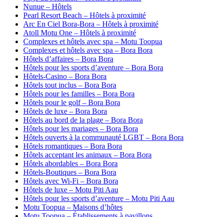
Nunue – Hôtels
Pearl Resort Beach – Hôtels à proximité
Arc En Ciel Bora-Bora – Hôtels à proximité
Atoll Motu One – Hôtels à proximité
Complexes et hôtels avec spa – Motu Toopua
Complexes et hôtels avec spa – Bora Bora
Hôtels d’affaires – Bora Bora
Hôtels pour les sports d’aventure – Bora Bora
Hôtels-Casino – Bora Bora
Hôtels tout inclus – Bora Bora
Hôtels pour les familles – Bora Bora
Hôtels pour le golf – Bora Bora
Hôtels de luxe – Bora Bora
Hôtels au bord de la plage – Bora Bora
Hôtels pour les mariages – Bora Bora
Hôtels ouverts à la communauté LGBT – Bora Bora
Hôtels romantiques – Bora Bora
Hôtels acceptant les animaux – Bora Bora
Hôtels abordables – Bora Bora
Hôtels-Boutiques – Bora Bora
Hôtels avec Wi-Fi – Bora Bora
Hôtels de luxe – Motu Piti Aau
Hôtels pour les sports d’aventure – Motu Piti Aau
Motu Toopua – Maisons d’hôtes
Motu Toopua – Établissements à pavillons