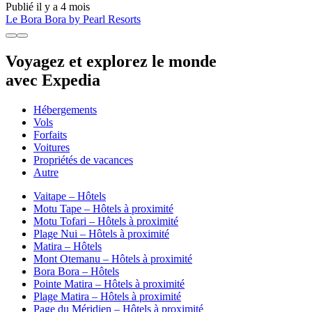
Publié il y a 4 mois
Le Bora Bora by Pearl Resorts
Voyagez et explorez le monde
avec Expedia
Hébergements
Vols
Forfaits
Voitures
Propriétés de vacances
Autre
Vaitape – Hôtels
Motu Tape – Hôtels à proximité
Motu Tofari – Hôtels à proximité
Plage Nui – Hôtels à proximité
Matira – Hôtels
Mont Otemanu – Hôtels à proximité
Bora Bora – Hôtels
Pointe Matira – Hôtels à proximité
Plage Matira – Hôtels à proximité
Page du Méridien – Hôtels à proximité