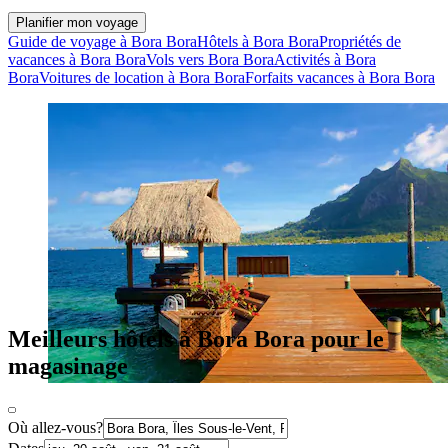
Planifier mon voyage
Guide de voyage à Bora Bora
Hôtels à Bora Bora
Propriétés de
vacances à Bora Bora
Vols vers Bora Bora
Activités à Bora
Bora
Voitures de location à Bora Bora
Forfaits vacances à Bora Bora
Meilleurs hôtels à Bora Bora pour le
magasinage
Où allez-vous?