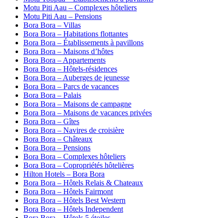
Motu Piti Aau – Complexes hôteliers
Motu Piti Aau – Pensions
Bora Bora – Villas
Bora Bora – Habitations flottantes
Bora Bora – Établissements à pavillons
Bora Bora – Maisons d’hôtes
Bora Bora – Appartements
Bora Bora – Hôtels-résidences
Bora Bora – Auberges de jeunesse
Bora Bora – Parcs de vacances
Bora Bora – Palais
Bora Bora – Maisons de campagne
Bora Bora – Maisons de vacances privées
Bora Bora – Gîtes
Bora Bora – Navires de croisière
Bora Bora – Châteaux
Bora Bora – Pensions
Bora Bora – Complexes hôteliers
Bora Bora – Copropriétés hôtelières
Hilton Hotels – Bora Bora
Bora Bora – Hôtels Relais & Chateaux
Bora Bora – Hôtels Fairmont
Bora Bora – Hôtels Best Western
Bora Bora – Hôtels Independent
Bora Bora – Hôtels 5 étoiles