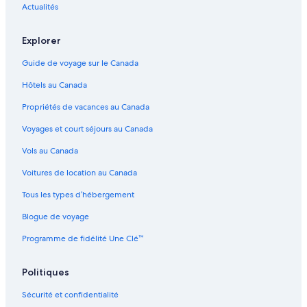
Bora Bora – Habitations flottantes
Actualités
Bora Bora – Pensions
Explorer
Bora Bora – Châteaux
Guide de voyage sur le Canada
Bora Bora – Villas
Hôtels au Canada
Bora Bora – Établissements à pavillons
Propriétés de vacances au Canada
Bora Bora – Maisons d’hôtes
Voyages et court séjours au Canada
Bora Bora – Maisons de vacances privées
Vaitape – Hôtels
Vols au Canada
Motu Tape – Hôtels à proximité
Voitures de location au Canada
Motu Tofari – Hôtels à proximité
Tous les types d’hébergement
Plage Nui – Hôtels à proximité
Blogue de voyage
Matira – Hôtels
Programme de fidélité Une Clé™
Mont Otemanu – Hôtels à proximité
Politiques
Bora Bora – Hôtels
Pointe Matira – Hôtels à proximité
Sécurité et confidentialité