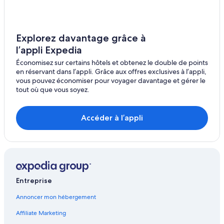
Hôtels de luxe – Motu Piti Aau
Motu Toopua – Maisons d’hôtes
Motu Toopua – Établissements à pavillons
Explorez davantage grâce à
l’appli Expedia
Motu Piti Aau – Pensions
Économisez sur certains hôtels et obtenez le double de points
Motu Piti Aau – Complexes hôteliers
en réservant dans l’appli. Grâce aux offres exclusives à l’appli,
Bora Bora – Copropriétés hôtelières
vous pouvez économiser pour voyager davantage et gérer le
tout où que vous soyez.
Bora Bora – Gîtes
Bora Bora – Maisons de campagne
Accéder à l’appli
Bora Bora – Parcs de vacances
Bora Bora – Palais
Bora Bora – Appartements
Bora Bora – Auberges de jeunesse
Entreprise
Bora Bora – Hôtels-résidences
Annoncer mon hébergement
Bora Bora – Complexes hôteliers
Affiliate Marketing
Bora Bora – Navires de croisière