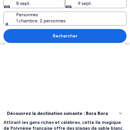
8 sept.
9 sept.
Bora
Bora
Personnes
1 chambre, 2 personnes
Une jetée en bois s’étendant dans des
Rechercher
Explorer la carte
Découvrez la destination suivante : Bora Bora
Attirant les gens riches et célèbres, cette île magique
de Polynésie française offre des plages de sable blanc,