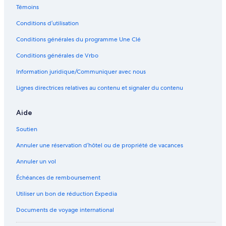
Plage Matira – Hôtels à proximité
Témoins
Page du Méridien – Hôtels à proximité
Conditions d’utilisation
Nunue – Hôtels
Conditions générales du programme Une Clé
Pearl Resort Beach – Hôtels à proximité
Conditions générales de Vrbo
Arc En Ciel Bora-Bora – Hôtels à proximité
Information juridique/Communiquer avec nous
Atoll Motu One – Hôtels à proximité
Lignes directrices relatives au contenu et signaler du contenu
Bora Bora – Hôtels 4 étoiles
Bora Bora – Hôtels 3 étoiles
Aide
Bora Bora – Hôtels 5 étoiles
Soutien
Annuler une réservation d’hôtel ou de propriété de vacances
Annuler un vol
Échéances de remboursement
Utiliser un bon de réduction Expedia
Documents de voyage international