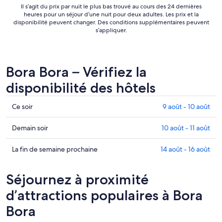
Il s’agit du prix par nuit le plus bas trouvé au cours des 24 dernières
heures pour un séjour d’une nuit pour deux adultes. Les prix et la
disponibilité peuvent changer. Des conditions supplémentaires peuvent
s’appliquer.
Bora Bora – Vérifiez la
disponibilité des hôtels
Consultez
Ce soir
9 août - 10 août
les
prix
Consulter
Demain soir
10 août - 11 août
à Bora
les
Bora
prix
Consultez
La fin de semaine prochaine
14 août - 16 août
pour
à
les
ce
Bora
prix
Séjournez à proximité
soir,
Bora
à Bora
9
pour
Bora
d’attractions populaires à Bora
août
demain
pour
Bora
-
soir,
la
10
10