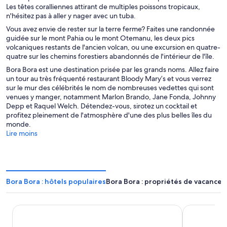
Les têtes coralliennes attirant de multiples poissons tropicaux,
n'hésitez pas à aller y nager avec un tuba.
Vous avez envie de rester sur la terre ferme? Faites une randonnée
guidée sur le mont Pahia ou le mont Otemanu, les deux pics
volcaniques restants de l'ancien volcan, ou une excursion en quatre-
quatre sur les chemins forestiers abandonnés de l'intérieur de l'île.
Bora Bora est une destination prisée par les grands noms. Allez faire
un tour au très fréquenté restaurant Bloody Mary’s et vous verrez
sur le mur des célébrités le nom de nombreuses vedettes qui sont
venues y manger, notamment Marlon Brando, Jane Fonda, Johnny
Depp et Raquel Welch. Détendez-vous, sirotez un cocktail et
profitez pleinement de l'atmosphère d'une des plus belles îles du
monde.
Lire moins
Bora Bora : hôtels populaires
Bora Bora : propriétés de vacances
The Westin Bora Bora Resort & Spa
InterContin