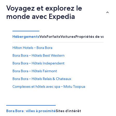
Voyagez et explorez le
monde avec Expedia
Hébergements
Vols
Forfaits
Voitures
Propriétés de vacance
Hilton Hotels – Bora Bora
Bora Bora – Hôtels Best Western
Bora Bora – Hôtels Independent
Bora Bora – Hôtels Fairmont
Bora Bora – Hôtels Relais & Chateaux
Complexes et hôtels avec spa – Motu Toopua
Hôtels abordables – Bora Bora
Hôtels pour les sports d’aventure – Bora Bora
Hôtels pour le golf – Bora Bora
Bora Bora : villes à proximité
Sites d’intérêt