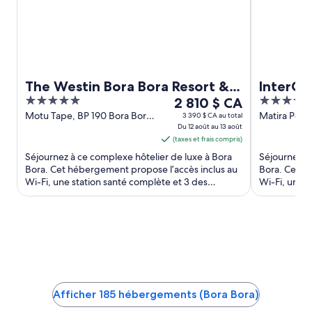
The Westin Bora Bora Resort &
InterCo
5
Le
4
Spa
2 810 $ CA
Moana R
out
prix
out
Motu Tape, BP 190 Bora Bora
Matira Point
3 390 $ CA au total
Bora Bora
Du 12 août au 13 août
Bora
of
est
of
(taxes et frais compris)
5
de 2 810 $ CA
5
Séjournez à ce complexe hôtelier de luxe à Bora
Séjournez à 
par
Bora. Cet hébergement propose l’accès inclus au
Bora. Cet h
nuit
Wi-Fi, une station santé complète et 3 des
Wi-Fi, une s
du 12
restaurants. Deux ...
privée. Dans 
août
au 13
août
Afficher 185 hébergements (Bora Bora)