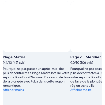
fin
août
août
de
-
semaine
11
prochaine,
août
14
août
-
16
août
Plage Matira
Page du Méridien
9.4/10 (461 avis)
9.0/10 (106 avis)
Pourquoi ne pas passez un après-midi des
Pourquoi ne pas passez
plus décontractés à Plage Matira lors de votre
plus décontractés à Pag
séjour à Bora Bora? Saisissez l’occasion de faire
votre séjour à Bora Bora
de la plongée avec tuba dans cette région
de faire de la plongée 
romantique.
région tranquille.
Afficher moins
Afficher moins