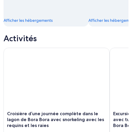
Afficher les hébergements
Afficher les hébergeme
Activités
Croisière d’une journée complète dans le lagon de Bora Bora
Excursion 
Croisière d’une journée complète dans le
Excursio
lagon de Bora Bora avec snorkeling avec les
avec tub
requins et les raies
Bora Bo