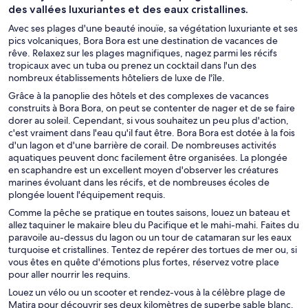
des vallées luxuriantes et des eaux cristallines.
Avec ses plages d'une beauté inouïe, sa végétation luxuriante et ses
pics volcaniques, Bora Bora est une destination de vacances de
rêve. Relaxez sur les plages magnifiques, nagez parmi les récifs
tropicaux avec un tuba ou prenez un cocktail dans l'un des
nombreux établissements hôteliers de luxe de l'île.
Grâce à la panoplie des hôtels et des complexes de vacances
construits à Bora Bora, on peut se contenter de nager et de se faire
dorer au soleil. Cependant, si vous souhaitez un peu plus d'action,
c'est vraiment dans l'eau qu'il faut être. Bora Bora est dotée à la fois
d'un lagon et d'une barrière de corail. De nombreuses activités
aquatiques peuvent donc facilement être organisées. La plongée
en scaphandre est un excellent moyen d'observer les créatures
marines évoluant dans les récifs, et de nombreuses écoles de
plongée louent l'équipement requis.
Comme la pêche se pratique en toutes saisons, louez un bateau et
allez taquiner le makaire bleu du Pacifique et le mahi-mahi. Faites du
paravoile au-dessus du lagon ou un tour de catamaran sur les eaux
turquoise et cristallines. Tentez de repérer des tortues de mer ou, si
vous êtes en quête d'émotions plus fortes, réservez votre place
pour aller nourrir les requins.
Louez un vélo ou un scooter et rendez-vous à la célèbre plage de
Matira pour découvrir ses deux kilomètres de superbe sable blanc.