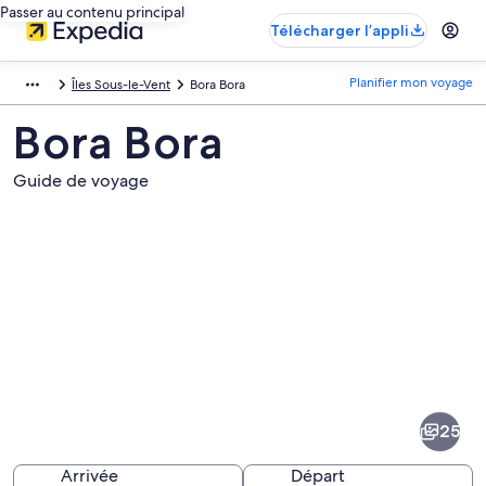
Passer au contenu principal
Télécharger l’appli
Planifier mon voyage
Îles Sous-le-Vent
Bora Bora
Bora Bora
Guide de voyage
Images
de
la
25
destination
suivante :
Arrivée
Départ