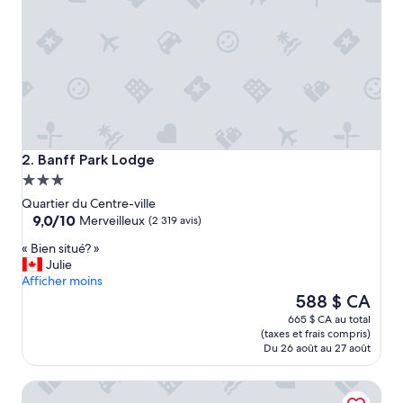
a
a
c
c
u
e
i
l
l
i
Banff Park Lodge
2. Banff Park Lodge
t
Hébergement
r
3.0 étoiles
è
Quartier du Centre-ville
9.0
s
9,0/10
Merveilleux
(2 319 avis)
sur
c
«
« Bien situé? »
10,
h
B
Julie
Merveilleux,
a
i
Afficher moins
(2 319 avis)
l
e
Le
588 $ CA
e
n
prix
u
665 $ CA au total
s
est
r
(taxes et frais compris)
i
de
e
Du 26 août au 27 août
t
588 $ CA
u
u
s
Banff Aspen Lodge
é
e