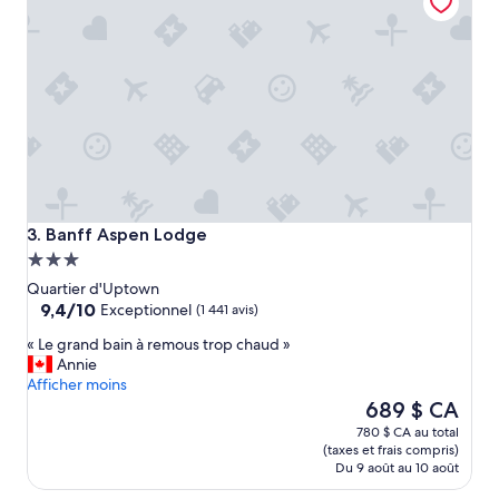
?
m
»
e
n
t
.
T
o
u
s
é
t
Banff Aspen Lodge
a
3. Banff Aspen Lodge
i
Hébergement
e
3.0 étoiles
Quartier d'Uptown
n
9.4
9,4/10
Exceptionnel
(1 441 avis)
t
sur
t
«
« Le grand bain à remous trop chaud »
10,
r
L
Annie
Exceptionnel,
è
e
Afficher moins
(1 441 avis)
s
g
Le
689 $ CA
a
r
prix
780 $ CA au total
v
a
est
(taxes et frais compris)
e
n
de
Du 9 août au 10 août
n
d
689 $ CA
a