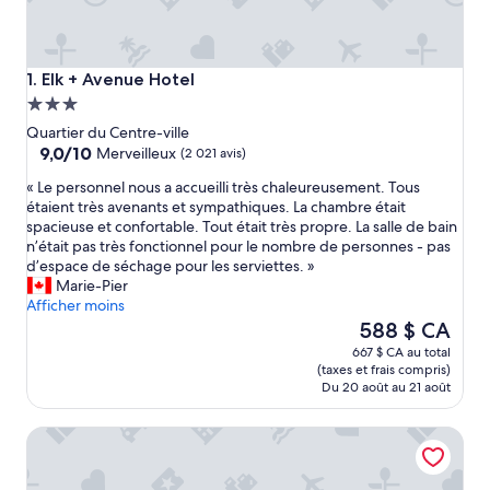
Elk + Avenue Hotel
1. Elk + Avenue Hotel
Hébergement
3.0 étoiles
Quartier du Centre-ville
9.0
9,0/10
Merveilleux
(2 021 avis)
sur
«
« Le personnel nous a accueilli très chaleureusement. Tous
10,
L
étaient très avenants et sympathiques. La chambre était
Merveilleux,
e
spacieuse et confortable. Tout était très propre. La salle de bain
(2 021 avis)
p
n’était pas très fonctionnel pour le nombre de personnes - pas
e
d’espace de séchage pour les serviettes. »
r
Marie-Pier
s
Afficher moins
o
Le
588 $ CA
n
prix
667 $ CA au total
n
est
(taxes et frais compris)
e
de
Du 20 août au 21 août
l
588 $ CA
n
Banff Park Lodge
o
u
s