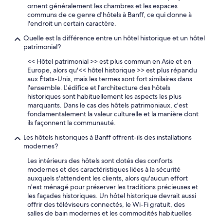
r
ornent généralement les chambres et les espaces
è
communs de ce genre d'hôtels à Banff, ce qui donne à
s
l'endroit un certain caractère.
f
o
Quelle est la différence entre un hôtel historique et un hôtel
n
patrimonial?
c
<< Hôtel patrimonial >> est plus commun en Asie et en
t
Europe, alors qu'<< hôtel historique >> est plus répandu
i
aux États-Unis, mais les termes sont fort similaires dans
o
l'ensemble. L'édifice et l'architecture des hôtels
n
historiques sont habituellement les aspects les plus
n
marquants. Dans le cas des hôtels patrimoniaux, c'est
e
fondamentalement la valeur culturelle et la manière dont
l
ils façonnent la communauté.
p
o
Les hôtels historiques à Banff offrent-ils des installations
u
modernes?
r
l
Les intérieurs des hôtels sont dotés des conforts
e
modernes et des caractéristiques liées à la sécurité
n
auxquels s'attendent les clients, alors qu'aucun effort
o
n'est ménagé pour préserver les traditions précieuses et
m
les façades historiques. Un hôtel historique devrait aussi
b
offrir des téléviseurs connectés, le Wi-Fi gratuit, des
r
salles de bain modernes et les commodités habituelles