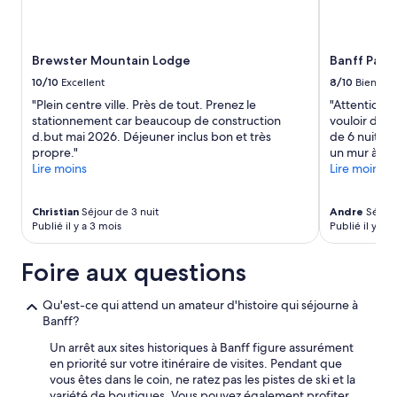
t
deux
a
adultes.
b
Les
l
prix
Brewster Mountain Lodge
Banff Park
e
et
.
la
10/10
Excellent
8/10
Bien
T
disponibilité
"Plein centre ville. Près de tout. Prenez le
"Attention,
o
peuvent
stationnement car beaucoup de construction
vouloir dire
u
changer.
d.but mai 2026. Déjeuner inclus bon et très
de 6 nuits, 
t
Des
propre."
un mur à six
é
conditions
Lire moins
Lire moins
t
supplémentaires
a
peuvent
i
s’appliquer.
Christian
Séjour de 3 nuit
Andre
Séjour
t
Publié il y a 3 mois
Publié il y a 5
t
r
Foire aux questions
è
s
p
Qu'est-ce qui attend un amateur d'histoire qui séjourne à
r
Banff?
o
Un arrêt aux sites historiques à Banff figure assurément
p
en priorité sur votre itinéraire de visites. Pendant que
r
vous êtes dans le coin, ne ratez pas les pistes de ski et la
e
variété de boutiques. Vous pouvez également profiter