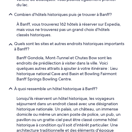
.
du lac.
L
a
Combien d'hôtels historiques puis-je trouver à Banff?
s
a
À Banff, vous trouverez 162 hôtels à réserver sur Expedia,
l
mais vous ne trouverez pas un grand choix d'hôtels
l
classés historiques.
e
d
Quels sont les sites et autres endroits historiques importants
e
à Banff?
b
Banff Gondola, Mont-Tunnel et Chutes Bow sont les
a
endroits de prédilection à visiter dans la ville. Voici
i
quelques autres attraits à ajouter à votre itinéraire : Lieu
n
historique national Cave and Basin et Bowling Fairmont
n
Banff Springs Bowling Centre.
’
é
À quoi ressemble un hôtel historique à Banff?
t
a
Lorsqu'ils réservent un hôtel historique, les voyageurs
i
séjournent dans un endroit classé avec une désignation
t
historique nationale. Un palais, un château, un immense
p
domicile ou même un ancien poste de police, un pub, un
a
pavillon ou un gratte-ciel peut être classé comme hôtel
s
historique à condition qu'il soit d'intérêt particulier. Une
t
architecture traditionnelle et des éléments d'époque