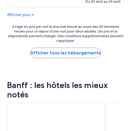
b
de
Du 23 août au 24 août
r
i
575 $ CA
e
e
Afficher plus
é
n
t
s
a
i
Il
Il s’agit du prix par nuit le plus bas trouvé au cours des 24 dernières
i
heures pour un séjour d’une nuit pour deux adultes. Les prix et la
t
s’agit
t
disponibilité peuvent changer. Des conditions supplémentaires peuvent
u
du
s’appliquer.
s
é
prix
p
e
par
a
Afficher tous les hébergements
t
nuit
c
p
le
i
r
plus
e
o
bas
u
p
trouvé
s
r
au
Banff : les hôtels les mieux
e
e
cours
e
»
des 24 dernières
notés
t
heures
c
pour
o
Brewster Mountain Lodge
Banff Park 
un
n
séjour
f
d’une
o
nuit
r
pour