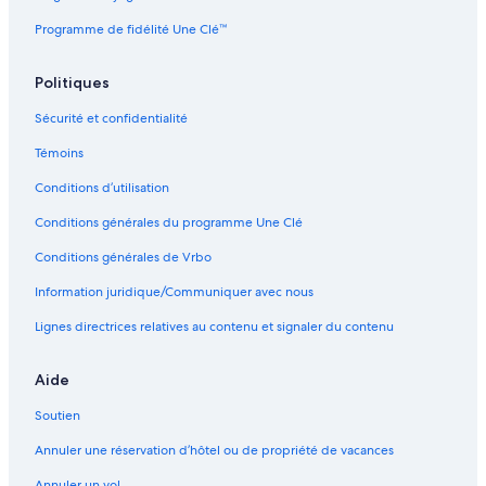
.
Complexes et hôtels avec spa – Banff
»
Programme de fidélité Une Clé™
Hôtels abordables – Banff
Politiques
Hôtels romantiques – Banff
Sécurité et confidentialité
Hôtels écoresponsables – Banff
Témoins
Hôtels avec Wi-Fi – Banff
Conditions d’utilisation
Hôtels acceptant les animaux – Banff
Conditions générales du programme Une Clé
Hôtels pour le ski – Banff
Hôtels-Casino – Banff
Conditions générales de Vrbo
Hôtels pour les mariages – Banff
Information juridique/Communiquer avec nous
Hôtels-Boutiques – Banff
Lignes directrices relatives au contenu et signaler du contenu
Hôtels au bord de la plage – Banff
Aide
Hôtels pour les familles – Canmore
Soutien
Hôtels de luxe – Canmore
Annuler une réservation d’hôtel ou de propriété de vacances
Hôtels pour le golf – Canmore
Annuler un vol