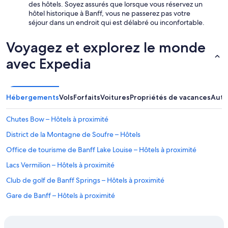
e
des hôtels. Soyez assurés que lorsque vous réservez un
d
hôtel historique à Banff, vous ne passerez pas votre
e
séjour dans un endroit qui est délabré ou inconfortable.
p
e
Voyagez et explorez le monde
r
s
avec Expedia
o
n
n
e
Hébergements
Vols
Forfaits
Voitures
Propriétés de vacances
Autr
s
-
Chutes Bow – Hôtels à proximité
p
a
District de la Montagne de Soufre – Hôtels
s
Office de tourisme de Banff Lake Louise – Hôtels à proximité
d
’
Lacs Vermilion – Hôtels à proximité
e
s
Club de golf de Banff Springs – Hôtels à proximité
p
Gare de Banff – Hôtels à proximité
a
c
Mont-Tunnel – Hôtels à proximité
e
d
Lieu historique national Cave and Basin – Hôtels à proximité