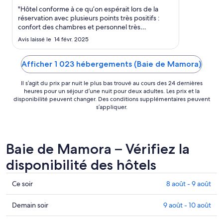
au 10
"Hôtel conforme à ce qu’on espérait lors de la
août
réservation avec plusieurs points très positifs :
confort des chambres et personnel très
professionnel hyper réactif toujours de bonne
Avis laissé le 14 févr. 2025
humeur Le point un peu décevant n’est pas lié à
l’hôtel mais à l’environnement. La presqu’île où se
trouve l hotel a ..."
Afficher 1 023 hébergements (Baie de Mamora)
Il s’agit du prix par nuit le plus bas trouvé au cours des 24 dernières
heures pour un séjour d’une nuit pour deux adultes. Les prix et la
disponibilité peuvent changer. Des conditions supplémentaires peuvent
s’appliquer.
Baie de Mamora – Vérifiez la
disponibilité des hôtels
Consultez
Ce soir
8 août - 9 août
les
prix
Consulter
Demain soir
9 août - 10 août
à Baie
les