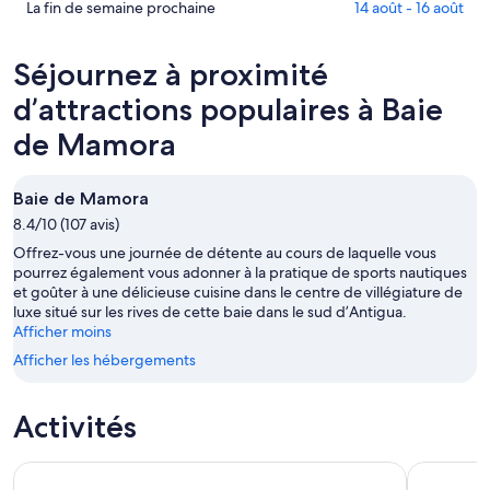
de
prix
Consultez
La fin de semaine prochaine
14 août - 16 août
Mamora
à
les
pour
Baie
prix
Séjournez à proximité
ce
de
à Baie
soir,
Mamora
de
d’attractions populaires à Baie
8
pour
Mamora
de Mamora
août
demain
pour
-
soir,
la
9
9
fin
Baie de Mamora
août
août
de
8.4/10 (107 avis)
-
semaine
Offrez-vous une journée de détente au cours de laquelle vous
10
prochaine,
pourrez également vous adonner à la pratique de sports nautiques
août
14
et goûter à une délicieuse cuisine dans le centre de villégiature de
août
luxe situé sur les rives de cette baie dans le sud d’Antigua.
-
Afficher moins
16
Afficher les hébergements
août
Activités
Catamaran d'Antigua, plongée en apnée et déjeuner-croisiè
Aventure t