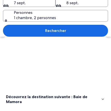
7 sept.
8 sept.
Baie
de
Personnes
1 chambre, 2 personnes
Mamora
Une plage tropicale avec une eau d’un 
Rechercher
Explorer la carte
Découvrez la destination suivante : Baie de
Mamora