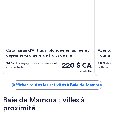
Catamaran d'Antigua, plongée en apnée et
Aventure
déjeuner-croisière de fruits de mer
Tourisme
220 $ CA
94 %
des voyageurs recommandent
98 %
des v
cette activité
cette activi
par adulte
Afficher toutes les activités à Baie de Mamora
Baie de Mamora : villes à
proximité