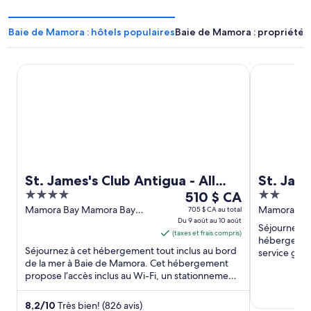
Baie de Mamora : hôtels populaires
Baie de Mamora : propriétés
St. James's Club Antigua - All Inclusive
St. Jamess C
St. James's Club Antigua - All
St. Jame
4
Le
2
Inclusive
510 $ CA
out
prix
out
Mamora Bay Mamora Bay
Mamora Bay,
705 $ CA au total
Antigua
Du 9 août au 10 août
Saint Paul
of
est
of
Séjournez à
(taxes et frais compris)
5
de 510 $ CA
5
hébergement
Séjournez à cet hébergement tout inclus au bord
par
service gratu
de la mer à Baie de Mamora. Cet hébergement
Deux attracti
nuit
propose l’accès inclus au Wi-Fi, un stationnement
du 9
libre-service gratuit ...
août
8,2
/
10
Très bien! (826 avis)