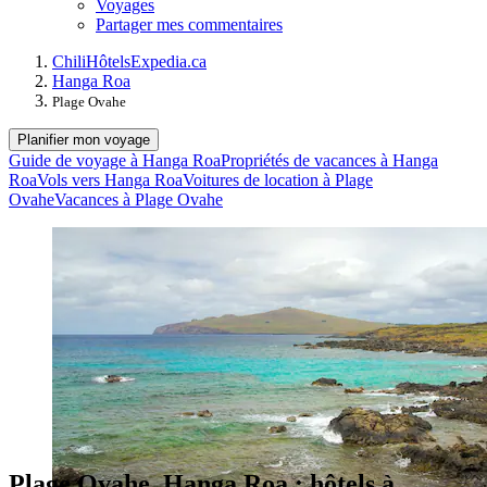
Voyages
Partager mes commentaires
Chili
Hôtels
Expedia.ca
Hanga Roa
Plage Ovahe
Planifier mon voyage
Guide de voyage à Hanga Roa
Propriétés de vacances à Hanga
Roa
Vols vers Hanga Roa
Voitures de location à Plage
Ovahe
Vacances à Plage Ovahe
Plage Ovahe, Hanga Roa : hôtels à