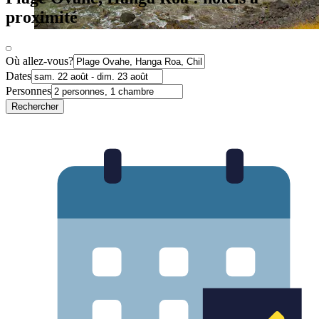
proximité
Où allez-vous?
Dates
Personnes
Rechercher