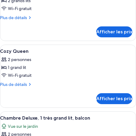
2 grands lits
photos
lit,
accessible
pour
Wi-Fi gratuit
aux
accessible
ce
personnes
Plus
Plus de détails
aux
à
type
de
personnes
mobilité
détails
de
Afficher les prix
réduite
à
pour
chambre :
Chambre
mobilité
Chambre
classique,
réduite
Afficher
Une chambre d’hôtel moderne avec un g
5
classique,
2
Cozy Queen
toutes
grands
2
2 personnes
lits
les
grands
1 grand lit
photos
lits
pour
Wi-Fi gratuit
ce
Plus
Plus de détails
type
de
détails
de
Afficher les prix
pour
chambre :
Cozy
Cozy
Queen
Afficher
Une chambre d’hôtel avec un grand lit,
5
Queen
Chambre Deluxe, 1 très grand lit, balcon
toutes
Vue sur le jardin
les
2 personnes
photos