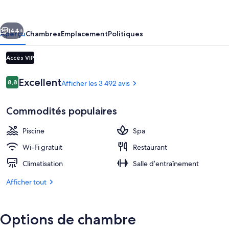
Beach
Resort
cédent
Suivant
and
144+
Aperçu
Chambres
Emplacement
Politiques
Guesthouses
Accès VIP
Avis
Excellent
8,8
Afficher les 3 492 avis
8,8 sur 10 –
Commodités populaires
Piscine
Spa
Salle de soins pour les couples, soins 
Wi-Fi gratuit
Restaurant
Climatisation
Salle d’entraînement
Afficher tout
Options de chambre