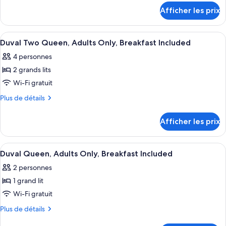
chambre :
détails
Afficher les prix
pour
Partial
Partial
Ocean
Ocean
Afficher
Une chambre d’hôtel avec deux lits, u
1
4
1
Duval Two Queen, Adults Only, Breakfast Included
toutes
King
King
4 personnes
les
2 grands lits
photos
pour
Wi-Fi gratuit
ce
Plus
Plus de détails
type
de
détails
de
Afficher les prix
pour
chambre :
Duval
Duval
Two
Afficher
Un lit bien fait, avec une tête de lit 
4
Two
Queen,
Duval Queen, Adults Only, Breakfast Included
toutes
Adults
Queen,
2 personnes
Only,
les
Adults
Breakfast
1 grand lit
photos
Only,
Included
pour
Wi-Fi gratuit
Breakfast
ce
Plus
Plus de détails
Included
type
de