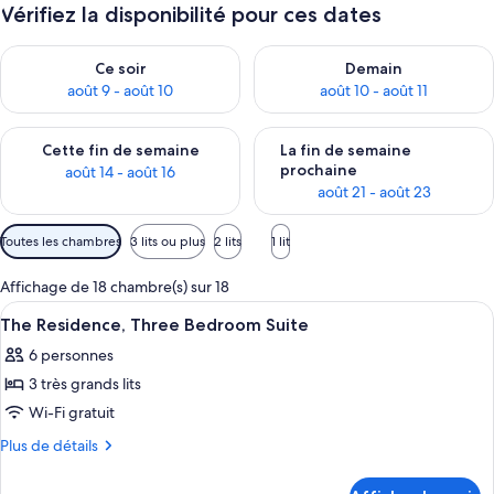
Vérifiez la disponibilité pour ces dates
Vérifier la disponibilité pour ce soir août 9 - août 10
Vérifier la disponibilité pour 
Ce soir
Demain
août 9 - août 10
août 10 - août 11
Vérifier la disponibilité pour cette fin de semaine août 14 - aoû
Vérifier la disponibilité pour 
Cette fin de semaine
La fin de semaine
prochaine
août 14 - août 16
août 21 - août 23
Filtres
Toutes les chambres
3 lits ou plus
2 lits
1 lit
disponibles
pour
Affichage de 18 chambre(s) sur 18
les
Afficher
Un salon moderne avec un canapé gris, 
5
The Residence, Three Bedroom Suite
chambres
toutes
6 personnes
les
3 très grands lits
photos
pour
Wi-Fi gratuit
ce
Plus
Plus de détails
type
de
détails
de