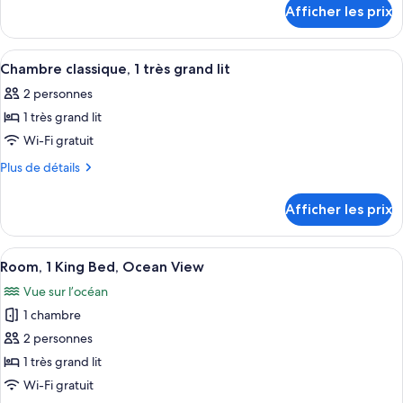
détails
de
Afficher les prix
pour
chambre :
Duval
Duval
Queen,
Afficher
Une chambre d’hôtel moderne avec un g
5
Queen,
Adults
Chambre classique, 1 très grand lit
toutes
Only,
Adults
2 personnes
Breakfast
les
Only,
Included
1 très grand lit
photos
Breakfast
pour
Wi-Fi gratuit
Included
ce
Plus
Plus de détails
type
de
détails
de
Afficher les prix
pour
chambre :
Chambre
Chambre
classique,
Afficher
Une chambre d’hôtel avec un grand lit,
5
classique,
1
Room, 1 King Bed, Ocean View
toutes
très
1
Vue sur l’océan
grand
les
très
lit
1 chambre
photos
grand
pour
2 personnes
lit
ce
1 très grand lit
type
Wi-Fi gratuit
de