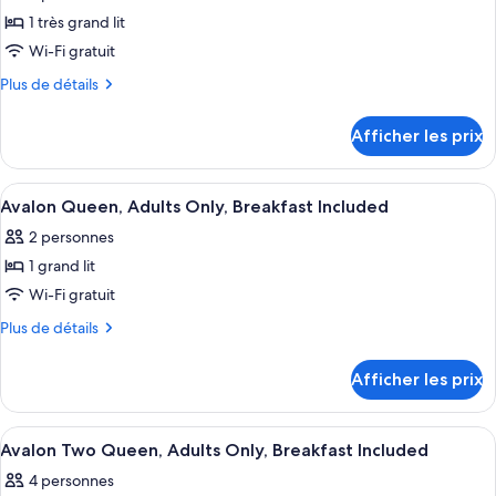
pour
1 très grand lit
ce
Wi-Fi gratuit
type
Plus
Plus de détails
de
de
chambre :
détails
Afficher les prix
pour
Chambre
Chambre
Deluxe,
Deluxe,
Afficher
Une chambre à coucher comprenant un 
1
4
1
Avalon Queen, Adults Only, Breakfast Included
toutes
très
très
2 personnes
grand
les
grand
lit,
1 grand lit
photos
lit,
balcon
pour
Wi-Fi gratuit
balcon
ce
Plus
Plus de détails
type
de
détails
de
Afficher les prix
pour
chambre :
Avalon
Avalon
Queen,
Afficher
Une chambre d’hôtel avec deux lits, u
4
Queen,
Adults
Avalon Two Queen, Adults Only, Breakfast Included
toutes
Only,
Adults
4 personnes
Breakfast
les