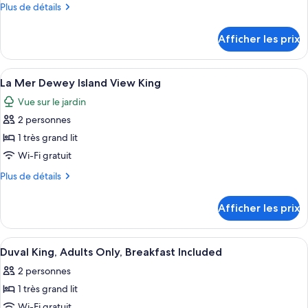
Plus
Plus de détails
chambre :
de
Room,
détails
Afficher les prix
pour
1
Room,
King
1
Afficher
Une chambre à coucher bien aménagée, 
Bed,
8
King
La Mer Dewey Island View King
toutes
Ocean
Bed,
Vue sur le jardin
Ocean
les
View
View
2 personnes
photos
pour
1 très grand lit
ce
Wi-Fi gratuit
type
Plus
Plus de détails
de
de
chambre :
détails
Afficher les prix
pour
La
La
Mer
Mer
Afficher
Un lit bien fait, avec une tête de lit 
Dewey
4
Dewey
Duval King, Adults Only, Breakfast Included
toutes
Island
Island
2 personnes
View
les
View
King
1 très grand lit
photos
King
pour
Wi-Fi gratuit