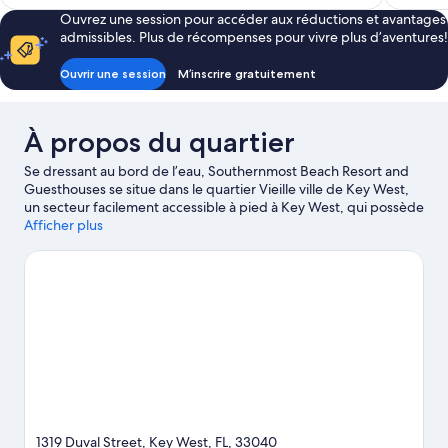
141 $ CA
Ouvrez une session pour accéder aux réductions et avantages
admissibles. Plus de récompenses pour vivre plus d’aventures!
Ouvrir une session
M’inscrire gratuitement
À propos du quartier
Se dressant au bord de l’eau, Southernmost Beach Resort and
Guesthouses se situe dans le quartier Vieille ville de Key West,
un secteur facilement accessible à pied à Key West, qui possède
d'excellentes boutiques. Voici un site digne d'intérêt :
Afficher plus
Southernmost Point, et la beauté naturelle de la région peut
être contemplée à ces endroits : South Beach et Fort Zachary
Taylor Historic State Park. D'autres attraits valent également le
détour : Key West Butterfly and Nature Conservatory et MLK
Community Pool & Community Center. Le kayak et la plongée
sous-marine offrent d'excellentes occasions de parcourir les
cours d'eau de la région. Vous pouvez également partir à
l'aventure en découvrant le parachutisme et l’écotourisme à
proximité.
Visiter le guide de voyage pour Key West
1319 Duval Street, Key West, FL, 33040