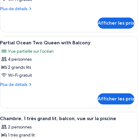
ce
Plus
Plus de détails
type
de
détails
de
Afficher les prix
pour
chambre :
Duval
Duval
King,
Afficher
Une chambre d’hôtel avec un lit, une t
7
King,
Adults
Partial Ocean Two Queen with Balcony
toutes
Only,
Adults
Vue partielle sur l’océan
Breakfast
les
Only,
Included
4 personnes
photos
Breakfast
pour
2 grands lits
Included
ce
Wi-Fi gratuit
type
Plus
Plus de détails
de
de
chambre :
détails
Afficher les prix
pour
Partial
Partial
Ocean
Ocean
Afficher
Une chambre d’hôtel équipée d’un lit, 
Two
5
Two
Chambre, 1 très grand lit, balcon, vue sur la piscine
toutes
Queen
Queen
2 personnes
with
les
with
Balcony
1 très grand lit
photos