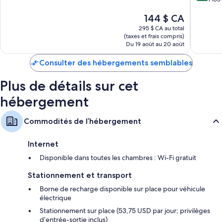
10,
10,
ville
Excellent,
Le
144 $ CA
Merveill
de
2 413 avis
prix
1 183 avi
Key
295 $ CA au total
est
West
(taxes et frais compris)
de
Du 19 août au 20 août
144 $ CA
Consulter des hébergements semblables
Plus de détails sur cet
hébergement
Commodités de l’hébergement
Internet
Disponible dans toutes les chambres : Wi-Fi gratuit
Stationnement et transport
Borne de recharge disponible sur place pour véhicule
électrique
Stationnement sur place (53,75 USD par jour; privilèges
d’entrée-sortie inclus)