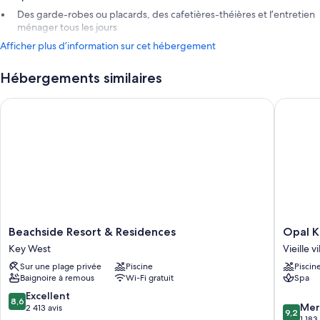
Des garde-robes ou placards, des cafetières-théières et l’entretien
ménager tous les jours
Afficher plus d’information sur cet hébergement
Hébergements similaires
Beachside Resort & Residences
Opal Key
Beachside
Opal
Beachside Resort & Residences
Opal K
Resort
Key
Key West
Vieille 
&
Resort
Sur une plage privée
Piscine
Piscin
Residences
&
Baignoire à remous
Wi-Fi gratuit
Spa
Key
Marina,
West
Key
8.6
Excellent
8,6
9.2
West
Mer
sur
2 413 avis
9,2
sur
Vieille
1 183