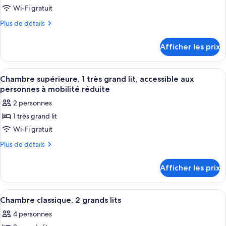
Balcony
pour
Wi-Fi gratuit
ce
Plus
Plus de détails
type
de
détails
de
Afficher les prix
pour
chambre :
Chambre,
Chambre,
1
Afficher
Une chambre d’hôtel équipée d’un lit, 
6
1
très
Chambre supérieure, 1 très grand lit, accessible aux
toutes
grand
très
personnes à mobilité réduite
lit,
les
grand
2 personnes
balcon,
photos
lit,
vue
1 très grand lit
pour
sur
balcon,
Wi-Fi gratuit
ce
la
vue
piscine
type
Plus
Plus de détails
sur
de
de
la
détails
chambre :
Afficher les prix
piscine
pour
Chambre
Chambre
supérieure,
supérieure,
Afficher
Une chambre d’hôtel avec deux lits, u
5
1
1
Chambre classique, 2 grands lits
toutes
très
très
4 personnes
grand
les
grand
lit,