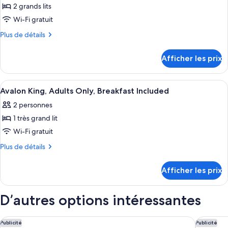
Only,
Included
2 grands lits
photos
Breakfast
pour
Wi-Fi gratuit
Included
ce
Plus
Plus de détails
type
de
détails
de
Afficher les prix
pour
chambre :
Avalon
Avalon
Two
Afficher
Une chambre à coucher comprenant un 
4
Two
Queen,
Avalon King, Adults Only, Breakfast Included
toutes
Adults
Queen,
2 personnes
Only,
les
Adults
Breakfast
1 très grand lit
photos
Only,
Included
pour
Wi-Fi gratuit
Breakfast
ce
Plus
Plus de détails
Included
type
de
détails
de
Afficher les prix
pour
chambre :
Avalon
Avalon
King,
D’autres options intéressantes
King,
Adults
Only,
Adults
Breakfast
Hilton Garden Inn Key West / The Keys Collection
DoubleTr
Publicité
Publicité
Only,