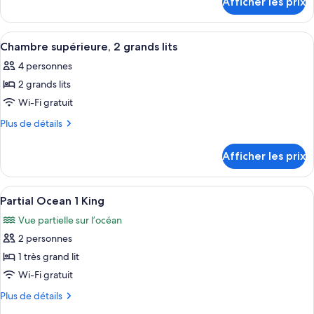
Afficher les prix
pour
chambre :
The
The
Residence,
Afficher
Une chambre d’hôtel avec deux lits, u
4
Residence,
Three
Chambre supérieure, 2 grands lits
toutes
Bedroom
Three
4 personnes
Suite
les
Bedroom
2 grands lits
photos
Suite
pour
Wi-Fi gratuit
ce
Plus
Plus de détails
type
de
détails
de
Afficher les prix
pour
chambre :
Chambre
Chambre
supérieure,
Afficher
Une chambre d’hôtel avec un grand lit,
7
supérieure,
2
Partial Ocean 1 King
toutes
grands
2
Vue partielle sur l’océan
lits
les
grands
2 personnes
photos
lits
pour
1 très grand lit
ce
Wi-Fi gratuit
type
Plus
Plus de détails
de
de