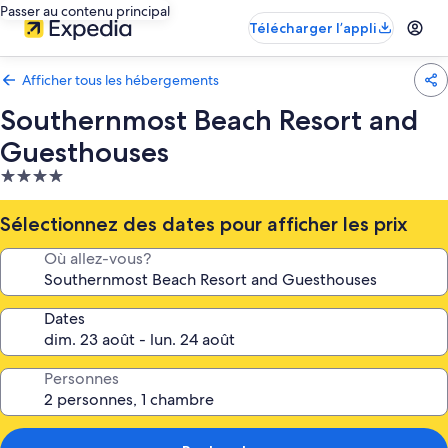
Passer au contenu principal
Télécharger l’appli
Afficher tous les hébergements
Southernmost Beach Resort and
Guesthouses
Hébergement
4.0 étoiles
Sélectionnez des dates pour afficher les prix
Où allez-vous?
Dates
Personnes