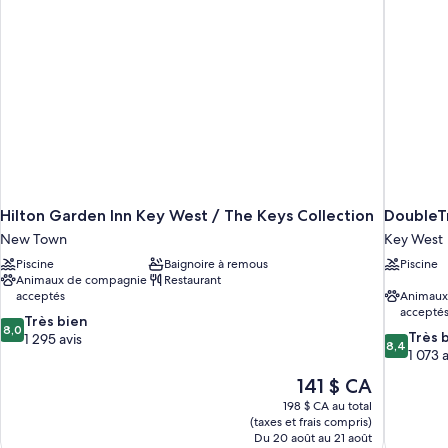
Included
Breakfast
Included
Hilton Garden Inn Key West / The Keys Collection
DoubleTr
New Town
Key West
Piscine
Baignoire à remous
Piscine
Animaux de compagnie
Restaurant
acceptés
Animaux
accepté
8.0
Très bien
8,0
8.4
Très 
sur
1 295 avis
8,4
sur
1 073 a
10,
10,
Très
Le
141 $ CA
Très
bien,
prix
198 $ CA au total
bien,
1 295 avis
est
(taxes et frais compris)
1 073 avis
de
Du 20 août au 21 août