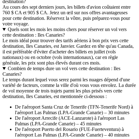
destination?
Au cours des sept derniers jours, les billets d'avion coûtaient entre
760 $ CA et 905 $ CA. Jetez un œil sur nos offres avantageuses
pour cette destination. Réservez la vôtre, puis préparez-vous pour
votre voyage.
Quels sont les mois les moins chers pour réserver un vol vers
cette destination : Iles Canaries?
Le mois idéal pour trouver des tarifs aériens à bon prix vers cette
destination, Iles Canaries, est Janvier. Gardez en tête qu'au Canada,
il est préférable d'éviter d'acheter des billets en juillet (vols
nationaux) ou en octobre (vols internationaux), car en règle
générale, les prix sont plus élevés durant ces mois.
Combien de temps dure un vol vers cette destination : Iles
Canaries?
Le temps durant lequel vous serez parmi les nuages dépend d'une
variété de facteurs, comme la ville d'où vous vous envolez. La durée
de vol moyenne de trois trajets parmi les plus prisés vers cette
destination, Iles Canaries, est mentionnée ci-dessous :
De l'aéroport Santa Cruz de Tenerife (TFN-Tenerife Nord) à
l'aéroport Las Palmas (LPA-Grande Canarie) – 30 minutes
De l'aéroport Arrecife (ACE-Lanzarote) à l'aéroport Las
Palmas (LPA-Grande Canarie) – 45 minutes
De l'aéroport Puerto del Rosario (FUE-Fuerteventura) à
l'aéroport Las Palmas (LPA-Grande Canarie) – 40 minutes