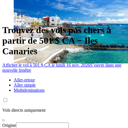
Trouvez des vols pas chers à
partir de 501 $ CA − Iles
Canaries
Afficher le vol à 501 $ CA le lundi 16 nov. 2026
S’ouvre dans une
nouvelle fenêtre
Aller-retour
Aller simple
Multidestinations
Vols directs uniquement
Origine