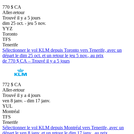
770 $ CA
Aller-retour
Trouvé il y a 5 jours
dim 25 oct. - jeu 5 nov.
YYZ
Toronto
TFS
Tenerife
Sélectionner le vol KLM depuis Toronto vers Tenerife, avec un
départ le dim 25 oct. et un retour le jeu 5 nov., au prix
de 770 $ CA – Trouvé il y a 5 jours
772 $ CA
Aller-retour
Trouvé il y a 4 jours
ven 8 janv. - dim 17 janv.
YUL
Montréal
TFS
Tenerife
Sélectionner le vol KLM depuis Montréal vers Tenerife, avec un
départ le ven 8 janv. et un retour le dim 17 janv., au prix