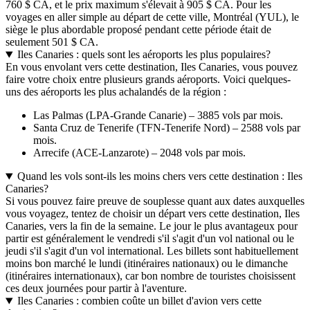
760 $ CA, et le prix maximum s'élevait à 905 $ CA. Pour les
voyages en aller simple au départ de cette ville, Montréal (YUL), le
siège le plus abordable proposé pendant cette période était de
seulement 501 $ CA.
Iles Canaries : quels sont les aéroports les plus populaires?
En vous envolant vers cette destination, Iles Canaries, vous pouvez
faire votre choix entre plusieurs grands aéroports. Voici quelques-
uns des aéroports les plus achalandés de la région :
Las Palmas (LPA-Grande Canarie) – 3885 vols par mois.
Santa Cruz de Tenerife (TFN-Tenerife Nord) – 2588 vols par
mois.
Arrecife (ACE-Lanzarote) – 2048 vols par mois.
Quand les vols sont-ils les moins chers vers cette destination : Iles
Canaries?
Si vous pouvez faire preuve de souplesse quant aux dates auxquelles
vous voyagez, tentez de choisir un départ vers cette destination, Iles
Canaries, vers la fin de la semaine. Le jour le plus avantageux pour
partir est généralement le vendredi s'il s'agit d'un vol national ou le
jeudi s'il s'agit d'un vol international. Les billets sont habituellement
moins bon marché le lundi (itinéraires nationaux) ou le dimanche
(itinéraires internationaux), car bon nombre de touristes choisissent
ces deux journées pour partir à l'aventure.
Iles Canaries : combien coûte un billet d'avion vers cette