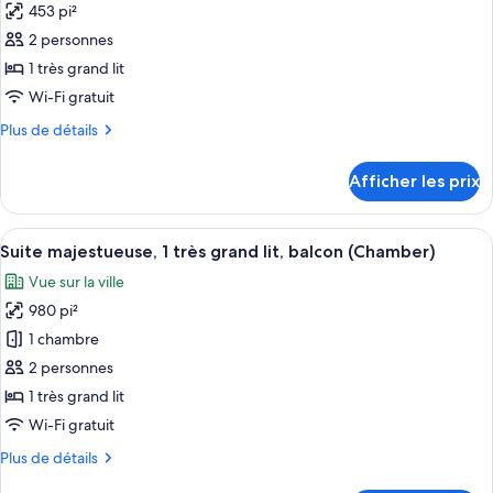
grand
453 pi²
lit
photos
lit
(Chamber)
2 personnes
pour
(Chamber)
1 très grand lit
ce
type
Wi-Fi gratuit
de
Plus
Plus de détails
chambre :
de
détails
Chambre
Afficher les prix
pour
majestueuse,
Chambre
1
majestueuse,
Afficher
Un intérieur en bois avec un porte-c
9
très
1
Suite majestueuse, 1 très grand lit, balcon (Chamber)
toutes
très
grand
Vue sur la ville
grand
les
lit,
lit,
980 pi²
photos
accessible
accessible
pour
1 chambre
aux
aux
ce
personnes
2 personnes
personnes
à
type
1 très grand lit
à
mobilité
de
mobilité
Wi-Fi gratuit
réduite
chambre :
(Chamber)
réduite
Plus
Plus de détails
Suite
(Chamber)
de
majestueuse,