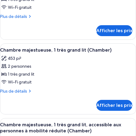
ce
type
Wi-Fi gratuit
de
Plus
Plus de détails
chambre :
de
détails
Suite
Afficher les prix
pour
Deluxe,
Suite
1
Deluxe,
Afficher
Une chambre d’hôtel moderne avec un li
6
très
1
Chambre majestueuse, 1 très grand lit (Chamber)
toutes
très
grand
453 pi²
grand
les
lit,
lit,
2 personnes
photos
accessible
accessible
pour
1 très grand lit
aux
aux
ce
personnes
Wi-Fi gratuit
personnes
à
type
à
Plus
Plus de détails
mobilité
de
de
mobilité
réduite
chambre :
détails
(Chamber)
réduite
Afficher les prix
pour
Chambre
(Chamber)
Chambre
majestueuse,
majestueuse,
Afficher
Une chambre d’hôtel moderne avec un li
1
6
1
Chambre majestueuse, 1 très grand lit, accessible aux
toutes
très
très
personnes à mobilité réduite (Chamber)
grand
les