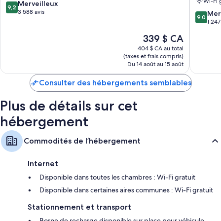
Wi-Fi 
9.2
Dallas
Merveilleux
Hilton
9,2
sur
3 588 avis
South
9.0
Mer
9,0
10,
Dallas
sur
1 247
Merveilleux,
10,
Le
339 $ CA
3 588 avis
Merveill
prix
1 247 avi
404 $ CA au total
est
(taxes et frais compris)
de
Du 14 août au 15 août
339 $ CA
Consulter des hébergements semblables
Plus de détails sur cet
hébergement
Commodités de l’hébergement
Internet
Disponible dans toutes les chambres : Wi-Fi gratuit
Disponible dans certaines aires communes : Wi-Fi gratuit
Stationnement et transport
Borne de recharge disponible sur place pour véhicule