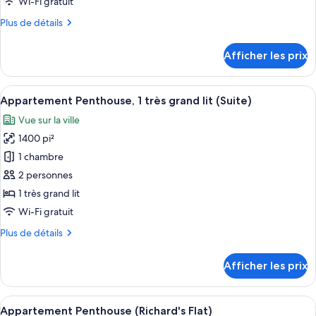
type
Wi-Fi gratuit
de
Plus
Plus de détails
chambre :
de
détails
Chambre,
Afficher les prix
pour
2
Chambre,
grands
2
Afficher
Une chambre moderne avec un grand lit,
9
lits,
grands
Appartement Penthouse, 1 très grand lit (Suite)
toutes
lits,
accessible
Vue sur la ville
accessible
les
aux
aux
1400 pi²
photos
personnes
personnes
pour
1 chambre
à
à
ce
mobilité
2 personnes
mobilité
réduite
type
1 très grand lit
réduite
(Chamber)
de
(Chamber)
Wi-Fi gratuit
chambre :
Plus
Plus de détails
Appartement
de
Penthouse,
détails
Afficher les prix
1
pour
Appartement
très
Penthouse,
Afficher
Une chambre moderne avec un grand lit,
grand
9
1
Appartement Penthouse (Richard's Flat)