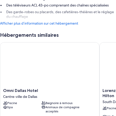
Des téléviseurs ACL 43-po comprenant des chaînes spécialisées
Des garde-robes ou placards, des cafetières-théières et le réglage
du chauffage
Afficher plus d’information sur cet hébergement
Hébergements similaires
Omni Dallas Hotel
Lorenzo 
Omni
Lorenzo
Omni Dallas Hotel
Lorenz
Dallas
Hotel
Hilton
Centre-ville de Dallas
Hotel
Dallas,
South Da
Piscine
Baignoire à remous
Centre-
Tapestr
Spa
Animaux de compagnie
ville
Collecti
Piscin
acceptés
de
by