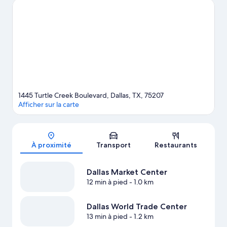
endroits suivants : Dallas Market Center et Northpark Center.
Pour assister à un événement ou à une partie, rendez-vous à cet
endroit : American Airlines Center. Gardez-vous aussi du temps
pour visiter cette attraction incontournable : Dallas World
Aquarium.
Visiter le guide de voyage pour Dallas
1445 Turtle Creek Boulevard, Dallas, TX, 75207
Afficher sur la carte
Carte
À proximité
Transport
Restaurants
Dallas Market Center
12 min à pied
- 1.0 km
Dallas World Trade Center
13 min à pied
- 1.2 km