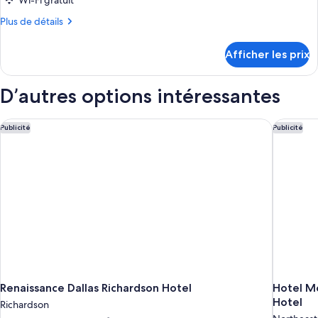
Wi-Fi gratuit
chambre :
Plus
Plus de détails
Suite
de
majestueuse,
détails
Afficher les prix
Plusieurs
pour
Suite
lits,
majestueuse,
D’autres options intéressantes
vue
Plusieurs
sur
lits,
vue
la
Renaissance Dallas Richardson Hotel
Hotel Mo
Publicité
Publicité
sur
ville
la
ville
Renaissance Dallas Richardson Hotel
Hotel Mo
Hotel
Richardson