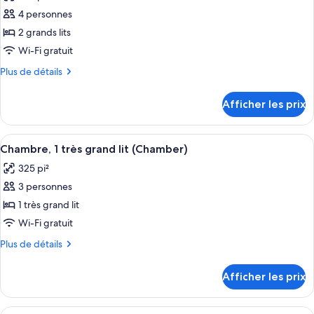
les
4 personnes
photos
pour
2 grands lits
ce
Wi-Fi gratuit
type
Plus
Plus de détails
de
de
chambre :
détails
Afficher les prix
pour
Chambre,
Chambre,
2
2
Afficher
Une chambre d’hôtel moderne avec une c
grands
8
grands
Chambre, 1 très grand lit (Chamber)
toutes
lits
lits
325 pi²
(Chamber)
les
(Chamber)
3 personnes
photos
pour
1 très grand lit
ce
Wi-Fi gratuit
type
Plus
Plus de détails
de
de
chambre :
détails
Afficher les prix
pour
Chambre,
Chambre,
1
1
Afficher
Une chambre d’hôtel moderne avec une c