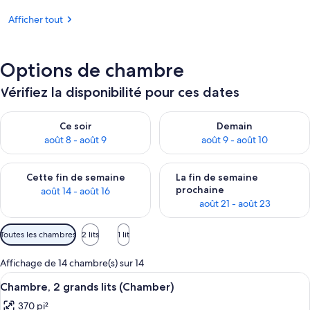
Afficher tout
Options de chambre
Vérifiez la disponibilité pour ces dates
Vérifier la disponibilité pour ce soir août 8 - août 9
Vérifier la disponibilité pour 
Ce soir
Demain
août 8 - août 9
août 9 - août 10
Vérifier la disponibilité pour cette fin de semaine août 14 - aoû
Vérifier la disponibilité pour 
Cette fin de semaine
La fin de semaine
prochaine
août 14 - août 16
août 21 - août 23
Filtres
Toutes les chambres
2 lits
1 lit
disponibles
pour
Affichage de 14 chambre(s) sur 14
les
Afficher
Literie hypoallergénique, minibar, cof
7
Chambre, 2 grands lits (Chamber)
chambres
toutes
370 pi²