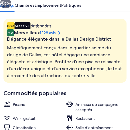
50+
Aperçu
Chambres
Emplacement
Politiques
Hébergement
Luxe
Accès VIP
4.5 étoiles
Merveilleux
1 128 avis
9,2
Élégance élégante dans le Dallas Design District
Magnifiquement conçu dans le quartier animé du
design de Dallas, cet hôtel dégage une ambiance
élégante et artistique. Profitez d’une piscine relaxante,
Piscine extérieure, chaises longues
d’un décor unique et d’un service exceptionnel, le tout
à proximité des attractions du centre-ville.
Commodités populaires
Piscine
Animaux de compagnie
acceptés
Wi-Fi gratuit
Restaurant
Climatisation
Salle d’entraînement