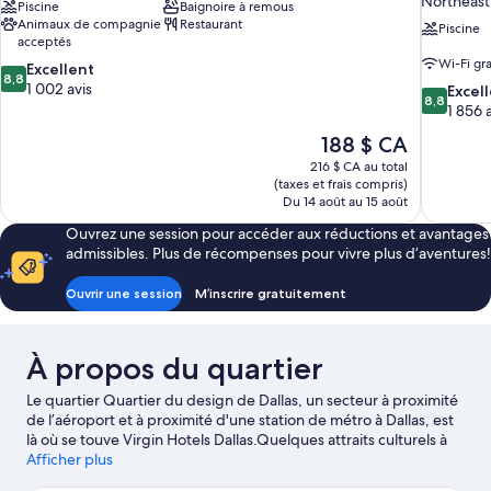
Northeast 
Piscine
Baignoire à remous
Animaux de compagnie
Restaurant
Piscine
acceptés
Wi-Fi gra
8.8
Excellent
8,8
sur
1 002 avis
8.8
Excel
8,8
10,
sur
1 856 
Excellent,
10,
Le
188 $ CA
1 002 avis
Excellent,
prix
216 $ CA au total
1 856 avis
est
(taxes et frais compris)
de
Du 14 août au 15 août
188 $ CA
Ouvrez une session pour accéder aux réductions et avantages
admissibles. Plus de récompenses pour vivre plus d’aventures!
Ouvrir une session
M’inscrire gratuitement
À propos du quartier
Le quartier Quartier du design de Dallas, un secteur à proximité
de l’aéroport et à proximité d'une station de métro à Dallas, est
là où se touve Virgin Hotels Dallas.Quelques attraits culturels à
ne pas rater : Morton H. Meyerson Symphony Center et Cotton
Afficher plus
Bowl. Et les voyageurs qui veulent magasiner peuvent visiter les