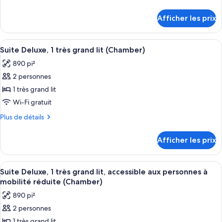
chambre :
de
(Chamber)
Chambre,
détails
Afficher les prix
pour
1
Chambre,
très
1
Afficher
Une chambre d’hôtel avec un lit, une t
grand
10
très
Suite Deluxe, 1 très grand lit (Chamber)
toutes
lit,
grand
890 pi²
lit,
les
vue
vue
2 personnes
photos
sur
sur
pour
1 très grand lit
la
la
ce
ville
ville
Wi-Fi gratuit
(Chamber)
type
(Chamber)
Plus
Plus de détails
de
de
chambre :
détails
Afficher les prix
pour
Suite
Suite
Deluxe,
Deluxe,
Afficher
Une chambre d’hôtel avec un lit, une t
1
10
1
Suite Deluxe, 1 très grand lit, accessible aux personnes à
toutes
très
très
mobilité réduite (Chamber)
grand
les
grand
890 pi²
lit
photos
lit
(Chamber)
2 personnes
pour
(Chamber)
1 très grand lit