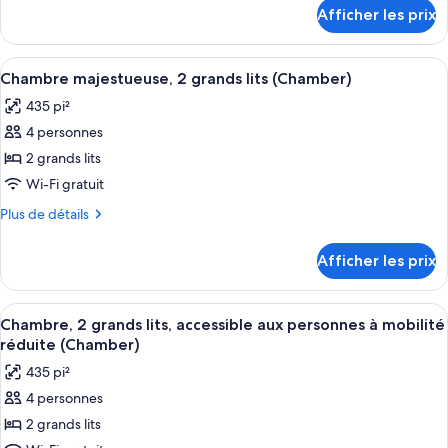
détails
Afficher les prix
1
pour
Suite
très
majestueuse,
Afficher
Une chambre d’hôtel avec deux lits, un
grand
6
1
Chambre majestueuse, 2 grands lits (Chamber)
toutes
lit,
très
435 pi²
grand
les
balcon
lit,
4 personnes
photos
(Chamber)
balcon
pour
2 grands lits
(Chamber)
ce
Wi-Fi gratuit
type
Plus
Plus de détails
de
de
chambre :
détails
Afficher les prix
pour
Chambre
Chambre
majestueuse,
majestueuse,
Afficher
Une chambre d’hôtel avec deux lits, un
2
6
2
Chambre, 2 grands lits, accessible aux personnes à mobilité
toutes
grands
grands
réduite (Chamber)
lits
les
lits
435 pi²
(Chamber)
photos
(Chamber)
4 personnes
pour
2 grands lits
ce