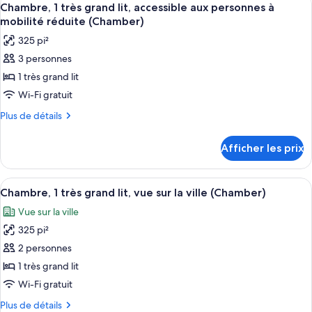
très
7
très
Chambre, 1 très grand lit, accessible aux personnes à
toutes
grand
grand
mobilité réduite (Chamber)
lit
les
lit
325 pi²
(Chamber)
photos
(Chamber)
3 personnes
pour
1 très grand lit
ce
type
Wi-Fi gratuit
de
Plus
Plus de détails
chambre :
de
détails
Chambre,
Afficher les prix
pour
1
Chambre,
très
1
Afficher
Une chambre d’hôtel avec un lit, un fa
9
grand
très
Chambre, 1 très grand lit, vue sur la ville (Chamber)
toutes
grand
lit,
Vue sur la ville
lit,
les
accessible
accessible
325 pi²
photos
aux
aux
pour
2 personnes
personnes
personnes
ce
à
1 très grand lit
à
mobilité
type
Wi-Fi gratuit
mobilité
réduite
de
réduite
(Chamber)
Plus
Plus de détails