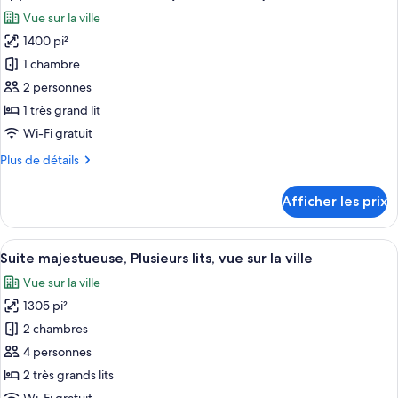
toutes
lit
très
Vue sur la ville
grand
les
(Suite)
lit
1400 pi²
photos
(Suite)
pour
1 chambre
ce
2 personnes
type
1 très grand lit
de
Wi-Fi gratuit
chambre :
Plus
Plus de détails
Appartement
de
Penthouse
détails
Afficher les prix
(Richard's
pour
Appartement
Flat)
Penthouse
Afficher
Une chambre d’hôtel moderne avec une c
8
(Richard's
Suite majestueuse, Plusieurs lits, vue sur la ville
toutes
Flat)
Vue sur la ville
les
1305 pi²
photos
pour
2 chambres
ce
4 personnes
type
2 très grands lits
de