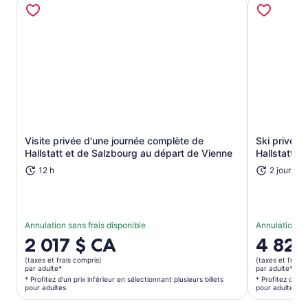
Visite privée d'une journée complète de
Ski privé d
S’ouvre dans un nouvel onglet
Hallstatt et de Salzbourg au départ de Vienne
Hallstatt d
12 h
2 jours
Annulation sans frais disponible
Annulation sa
Le
2 017 $ CA
Le
4 828
prix
prix
(taxes et frais compris)
(taxes et frais 
est
est
par adulte*
par adulte*
de 2 017 $ CA.
de 4 828 
* Profitez d’un prix inférieur en sélectionnant plusieurs billets
* Profitez d’un p
pour adultes.
pour adultes.
par
par