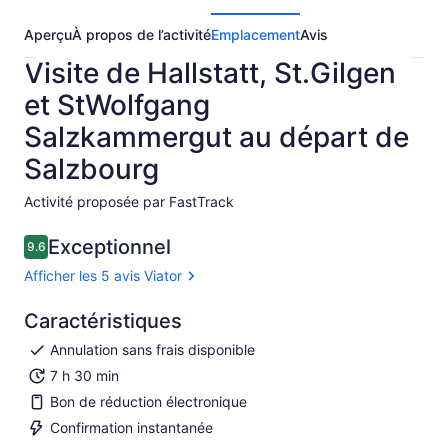
Aperçu
À propos de l’activité
Emplacement
Avis
Visite de Hallstatt, St.Gilgen
et StWolfgang
Salzkammergut au départ de
Salzbourg
Activité proposée par FastTrack
Exceptionnel
9.6
9.6 sur 10
Afficher les 5 avis Viator
Caractéristiques
Annulation sans frais disponible
7 h 30 min
Bon de réduction électronique
Confirmation instantanée