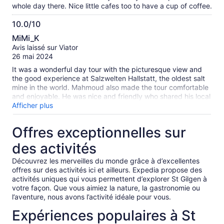
whole day there. Nice little cafes too to have a cup of coffee.
10.0/10
10.0
MiMi_K
sur
Avis laissé sur Viator
10
26 mai 2024
It was a wonderful day tour with the picturesque view and
the good experience at Salzwelten Hallstatt, the oldest salt
mine in the world. Mahmoud also made the tour comfortable
and enjoyable. He was nice and friendly who shared his local
knowledge.
Afficher plus
Offres exceptionnelles sur
des activités
Découvrez les merveilles du monde grâce à d’excellentes
offres sur des activités ici et ailleurs. Expedia propose des
activités uniques qui vous permettent d’explorer St Gilgen à
votre façon. Que vous aimiez la nature, la gastronomie ou
l’aventure, nous avons l’activité idéale pour vous.
Expériences populaires à St