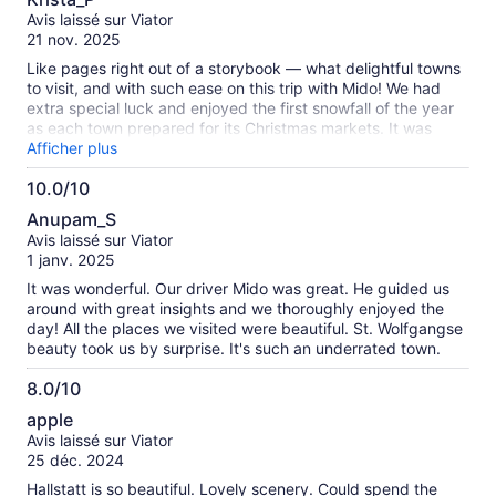
sur
Avis laissé sur Viator
10
21 nov. 2025
Like pages right out of a storybook — what delightful towns
to visit, and with such ease on this trip with Mido! We had
extra special luck and enjoyed the first snowfall of the year
as each town prepared for its Christmas markets. It was
magical!
Afficher plus
10.0/10
10.0
Anupam_S
sur
Avis laissé sur Viator
10
1 janv. 2025
It was wonderful. Our driver Mido was great. He guided us
around with great insights and we thoroughly enjoyed the
day! All the places we visited were beautiful. St. Wolfgangse
beauty took us by surprise. It's such an underrated town.
8.0/10
8.0
apple
sur
Avis laissé sur Viator
10
25 déc. 2024
Hallstatt is so beautiful. Lovely scenery. Could spend the