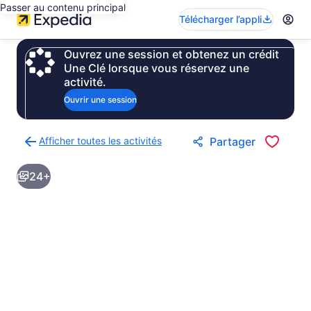
Passer au contenu principal
Télécharger l’appli
Ouvrez une session et obtenez un crédit
Une Clé lorsque vous réservez une
activité.
Ouvrir une session
Afficher toutes les activités
Partager
Retour
à
24+
la
page
des
résultats
d’activités