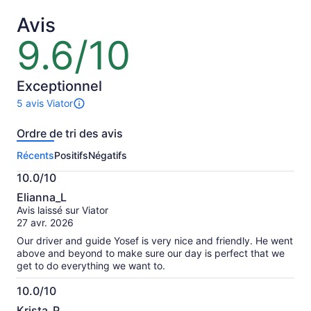
adulte*
adulte*
* Profitez
* Profitez
Avis
d’un
d’un
9.6/10
9.6
prix
prix
sur
inférieur
inférieur
10
en
en
sélectionnant
sélection
Exceptionnel
plusieurs
plusieurs
5 avis Viator
Il
billets
billets
y
pour
pour
Ordre de tri des avis
a
adultes.
adultes.
5 avis
Récents
Positifs
Négatifs
sur
cette
10.0/10
activité.
10.0
Plus
Elianna_L
sur
de
Avis laissé sur Viator
10
renseignements
27 avr. 2026
sur
Our driver and guide Yosef is very nice and friendly. He went
les
above and beyond to make sure our day is perfect that we
avis
get to do everything we want to.
vérifiés
10.0/10
10.0
Krista_P