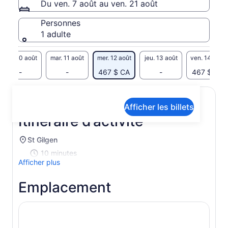
Du ven. 7 août au ven. 21 août
admirez le lac salé.
Visitez la plus ancienne mine de sel du monde pendant votre
Personnes
séjour et admirez son architecture bien préservée. Enfin,
1 adulte
retournez à votre hôtel
lun. 10 août
mar. 11 août
mer. 12 août
jeu. 13 août
ven. 14 août
-
-
467 $ CA
-
467 $ CA
Afficher les billets
Itinéraire d’activité
St Gilgen
10 minutes
Afficher plus
Emplacement