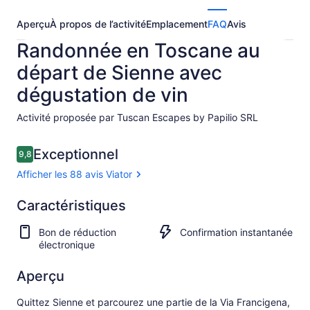
Aperçu
À propos de l’activité
Emplacement
FAQ
Avis
Randonnée en Toscane au
départ de Sienne avec
dégustation de vin
Activité proposée par Tuscan Escapes by Papilio SRL
Avis
Exceptionnel
9,8
9,8 sur 10 –
Afficher les 88 avis Viator
Exceptionnel
Caractéristiques
9.8
9.8 sur 10
Afficher
Bon de réduction
Confirmation instantanée
les
électronique
88 avis
Viator
Aperçu
Quittez Sienne et parcourez une partie de la Via Francigena,