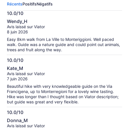
88 avis
Récents
Positifs
Négatifs
sur
cette
10.0/10
activité.
10.0
Plus
Wendy_H
sur
de
Avis laissé sur Viator
10
renseignements
8 juin 2026
sur
Easy 8km walk from La Ville to Monteriggioni. Well paced
les
walk. Guide was a nature guide and could point out animals,
avis
trees and fruit along the way.
vérifiés
10.0/10
10.0
Kate_M
sur
Avis laissé sur Viator
10
7 juin 2026
Beautiful hike with very knowledgeable guide on the Via
Francigena, up to Monterregioni for a lovely wine tasting.
Hike was longer than I thought based on Viator description;
but guide was great and very flexible.
10.0/10
10.0
Donna_M
sur
Avis laissé sur Viator