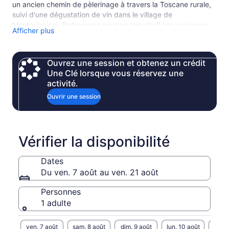
un ancien chemin de pèlerinage à travers la Toscane rurale,
suivi d'une dégustation de vin dans le village de
Monteriggioni. Embarquez pour un trek de 8 km qui passe
Afficher plus
au cœur de la campagne toscane, devant des châteaux
pittoresques, des villages, des vignobles et des ruines. Une
fois arrivé au village médiéval fortifié de Monteriggioni,
Ouvrez une session et obtenez un crédit
récompensez-vous lors d'une séance de dégustation de vin,
Une Clé lorsque vous réservez une
où vous siroterez 3 - 4 vins locaux différents, biologiques.
activité.
Retour à Sienne à votre guise en bus (billets de bus fournis).
Ouvrir une session
Vérifier la disponibilité
Dates
Du ven. 7 août au ven. 21 août
Personnes
1 adulte
ven. 7 août
sam. 8 août
dim. 9 août
lun. 10 août
mar. 