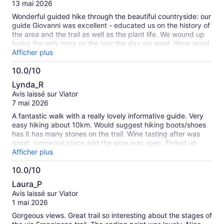
10
13 mai 2026
Wonderful guided hike through the beautiful countryside: our
guide Giovanni was excellent - educated us on the history of
the area and the trail as well as the plant life. We wound up
being the only ones on the tour the day we went. Wear good
shoes - part of the trail is rocky. There are some inclines but
Afficher plus
overall a doable hike. We enjoyed the winery at the end and
10.0/10
stayed there for lunch after the tasting. Thanks Giovanni for
10.0
a grea lt morning. We learned so much
Lynda_R
sur
Avis laissé sur Viator
10
7 mai 2026
A fantastic walk with a really lovely informative guide. Very
easy hiking about 10km. Would suggest hiking boots/shoes
has it has many stones on the trail. Wine tasting after was
great, gorgeous place and the wine was spec. Ended up
having lunch at the same place which was really yummy!
Afficher plus
Highly recommend, such a great way to see the rolling hills
10.0/10
of Tuscany and get out of the crowds!
10.0
Laura_P
sur
Avis laissé sur Viator
10
1 mai 2026
Gorgeous views. Great trail so interesting about the stages of