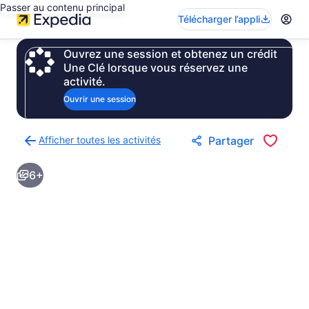
Passer au contenu principal
Télécharger l’appli
Ouvrez une session et obtenez un crédit
Une Clé lorsque vous réservez une
activité.
Ouvrir une session
Afficher toutes les activités
Partager
Retour
à
6+
la
page
des
résultats
d’activités