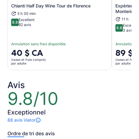
Chianti Half Day Wine Tour de Florence
Expérience 
S’ouvre dans un nouvel onglet
Monteriggio
5 h 30 min
11 h
Excellent
8.8
8.8 sur 10
62 avis
Excellent
8.8
8.8 sur 10
3 avis
Annulation sans frais disponible
Annulation sa
Le
40 $ CA
Le
89 $ 
prix
prix
(taxes et frais compris)
(taxes et frais 
est
est
par adulte
par adulte
de 40 $ CA.
de 89 $ C
par
par
adulte
adulte
Avis
9.8/10
9.8
sur
10
Exceptionnel
88 avis Viator
Il
y
Ordre de tri des avis
a