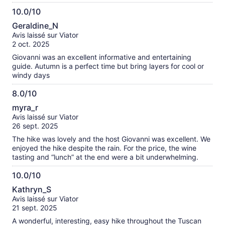
Chianti wines.
10.0/10
10.0
Geraldine_N
sur
Avis laissé sur Viator
10
2 oct. 2025
Giovanni was an excellent informative and entertaining
guide. Autumn is a perfect time but bring layers for cool or
windy days
8.0/10
8.0
myra_r
sur
Avis laissé sur Viator
10
26 sept. 2025
The hike was lovely and the host Giovanni was excellent. We
enjoyed the hike despite the rain. For the price, the wine
tasting and “lunch” at the end were a bit underwhelming.
10.0/10
10.0
Kathryn_S
sur
Avis laissé sur Viator
10
21 sept. 2025
A wonderful, interesting, easy hike throughout the Tuscan